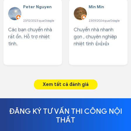
nhặn, lịch sự lắm. -
ổn, nên khá ok
Peter Nguyen
Min Min
Làm việc nhanh gọn,
tận tâm, không muốn
23/12/2023 qua Google
23/01/2024 qua Google
để KH ...
Các bạn chuyển nhà
Chuyển nhà nhanh
rất ổn. Hỗ trợ nhiệt
gọn , chuyên nghiệp
tình.
nhiệt tình 👍👍👍
Xem tất cả đánh giá
ĐĂNG KÝ TƯ VẤN THI CÔNG NỘI
THẤT