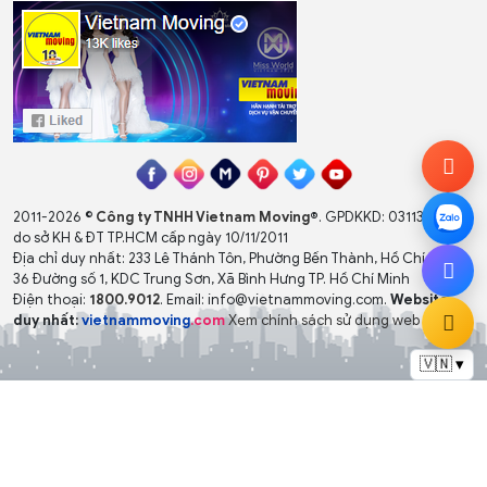
2011-2026 ©
Công ty TNHH Vietnam Moving
®
. GPDKKD: 0311327008
do sở KH & ĐT TP.HCM cấp ngày 10/11/2011
Địa chỉ duy nhất: 233 Lê Thánh Tôn, Phường Bến Thành, Hồ Chí Minh -
36 Đường số 1, KDC Trung Sơn, Xã Bình Hưng TP. Hồ Chí Minh
Điện thoại:
1800.9012
. Email: info@vietnammoving.com.
Website
duy nhất:
vietnammoving
.com
Xem chính sách sử dụng web
🇻🇳 ▾