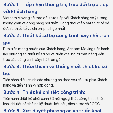
Bước 1 : Tiếp nhận thông tin, trao đổi trực tiếp
với khách hàng :
Vietnam Moving sẽ trao đổi trực tiếp với Khách hàng về ý tưởng
không gian và công năng nội thất. Đồng thời khảo sát thực tế để
Thi Công Nội thất Nhà
Thi Công Nội thất Căn
đưa ra thiết kế và chi phí phù hợp nhất.
Phố
hộ chung cư
Bước 2 : Thiết kế sơ bộ công trình xây nhà trọn
gói:
Dựa trên mong muốn của Khách hàng, Vientam Moving tiến hành
lập phương án thiết kế sơ bộ và triển khai bố trí mặt bằng kiến
trúc của công trình xây nhà trọn gói.
Bước 3 : Thỏa thuận và thống nhất thiết kế sơ
bộ:
Tiến hành điều chỉnh các phương án theo yêu cầu từ phía Khách
hàng và tiến hành ký hợp đồng.
Bước 4 : Thiết kế chi tiết công trình:
Tiến hành thiết kế phối cảnh 3D nội ngoại thất công trình, triển
khai chi tiết các hồ sơ kỹ thuật, kết cấu, điện nước và PCCC,...
Thi Công Nội thất Biệt
Thi Công nội thất Văn
Bước 5 : Xét duyệt phương án và triển khai
thự - Villa
Phòng Công ty