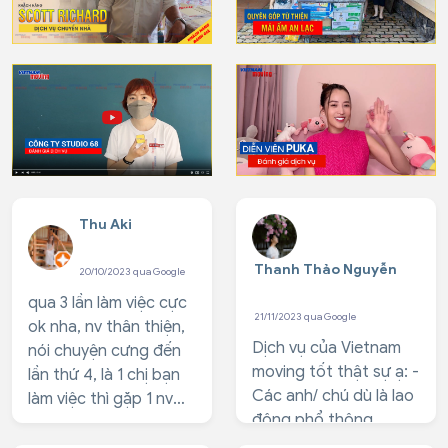
Thu Aki
Thanh Thảo Nguyễn
20/10/2023 qua Google
qua 3 lần làm việc cực
21/11/2023 qua Google
ok nha, nv thân thiện,
Dịch vụ của Vietnam
nói chuyện cưng đến
moving tốt thật sự ạ: -
lần thứ 4, là 1 chị bạn
Các anh/ chú dù là lao
làm việc thì gặp 1 nv
động phổ thông
chưa được train, mà
nhưng vui vẻ, nhã
sau đó cũng giai quyet