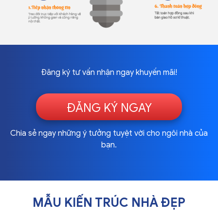
Đăng ký tư vấn nhận ngay khuyến mãi!
Thi Công nội thất
Thi Công nội thất Siêu
Showroom - Shop
thị - Cửa hàng
ĐĂNG KÝ NGAY
Chia sẻ ngay những ý tưởng tuyệt vời cho ngôi nhà của
bạn.
MẪU KIẾN TRÚC NHÀ ĐẸP