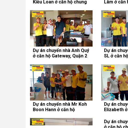
Kiều Loan ở căn hộ chung
Lâm ở căn 
cư Vinhomes Central Park
Tropic Gar
Dự án chuyển nhà Anh Quý
Dự án chuy
ở căn hộ Gateway, Quận 2
SL ở căn h
Phú, Quận 
Dự án chuyển nhà Mr Koh
Dự án chuy
Boon Hann ở căn hộ
Elizabeth 
Sherwood Residence
cư Sky Gar