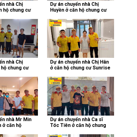
ển nhà Chị
Dự án chuyển nhà Chị
n hộ chung cư
Huyền ở căn hộ chung cư
Masteri Thảo Điền
ển nhà Chị
Dự án chuyển nhà Chị Hân
 hộ chung cư
ở căn hộ chung cư Sunrise
Riverside
ển nhà Mr Min
Dự án chuyển nhà Ca sĩ
 ở căn hộ
Tóc Tiên ở căn hộ chung
unrise City
cư Vinhomes Central Park