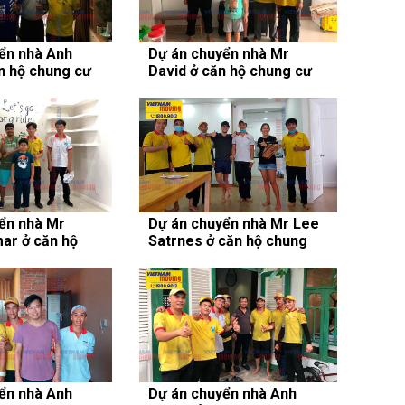
ển nhà Anh
Dự án chuyển nhà Mr
n hộ chung cư
David ở căn hộ chung cư
C
Masteri Thảo Điền
ển nhà Mr
Dự án chuyển nhà Mr Lee
ar ở căn hộ
Satrnes ở căn hộ chung
stella Heights
cư Hoàng Anh Gia Lai 3
ển nhà Anh
Dự án chuyển nhà Anh