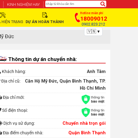
KINH NGHIỆM HAY
Hotline miễn phí
18009012
 HIỆN TRẠNG
DỰ ÁN HOÀN THÀNH
0902.823.212
🇻🇳 ▾
Mỹ Đức
Thông tin dự án chuyển nhà:
Khách hàng:
Anh Tâm
Địa chỉ cũ:
Căn Hộ Mỹ Đức, Quận Bình Thạnh, TP.
Hồ Chí Minh
Địa chỉ mới:
Số điện thoại:
Dịch vụ sử dụng:
Chuyển nhà trọn gói
Địa điểm chuyển nhà:
Quận Bình Thạnh