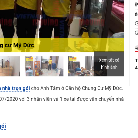
ng cư Mỹ Đức
Xem tất cả
T
hình ảnh
4
T
2
 nhà trọn gói
cho Anh Tâm ở Căn hộ Chung Cư Mỹ Đức,
7/2020 với 3 nhân viên và 1 xe tải được vận chuyển nhà
V
gói