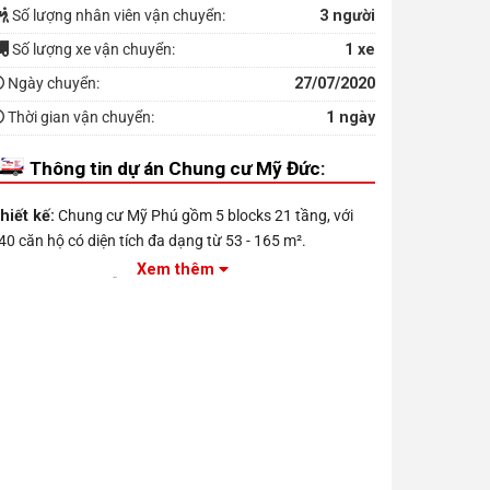
Số lượng nhân viên vận chuyển:
3 người
Số lượng xe vận chuyển:
1 xe
Ngày chuyển:
27/07/2020
Thời gian vận chuyển:
1 ngày
Thông tin dự án Chung cư Mỹ Đức:
hiết kế:
Chung cư Mỹ Phú gồm 5 blocks 21 tầng, với
40 căn hộ có diện tích đa dạng từ 53 - 165 m².
Xem thêm
iện ích:
gồm Chỗ đậu xe, Thang máy,Hồ bơi, Bảo vệ
4/7, Sân chơi trẻ em..vv
ị trí: