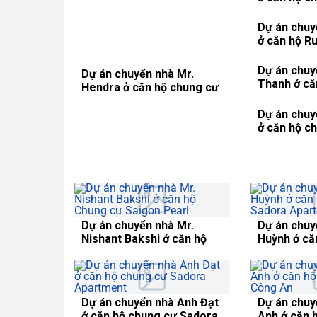
Dự án chuyển nhà Mr.
Dự án chuy
Hendra ở căn hộ chung cư
ở căn hộ c
VinHomes Central Park
Riverside 
Dự án chuyển nhà Chị Sinh
Dự án chuy
ở căn hộ Ruby 1 Saigon
ở căn hộ c
Pearl
VinHomes C