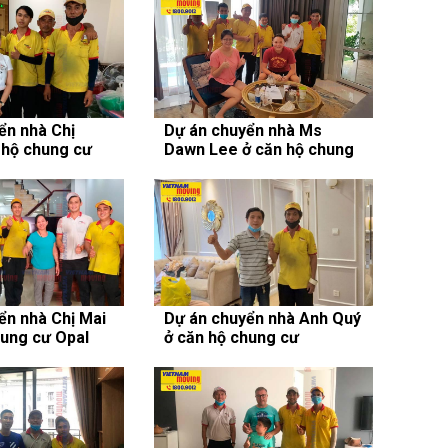
ển nhà Chị
Dự án chuyển nhà Ms
 hộ chung cư
Dawn Lee ở căn hộ chung
l
cư The Nassim
ển nhà Chị Mai
Dự án chuyển nhà Anh Quý
hung cư Opal
ở căn hộ chung cư
rl
Vinhomes Central Park