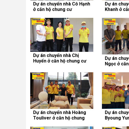
Dự án chuyển nhà Cô Hạnh
Dự án chuy
ở căn hộ chung cư
Khanh ở că
Centana Thủ Thiêm
Mỹ Đức
Dự án chuyển nhà Chị
Dự án chuy
Huyển ở căn hộ chung cư
Ngọc ở căn
Vinhomes Central Park
Babylon
Dự án chuyển nhà Hoàng
Dự án chuy
Touliver ở căn hộ chung
Byoung Yun
cư Vinhomes Central Park
chung cư S