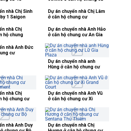
ển nhà Anh Tân
Dự án chuyển nhà Mr
hung cư 4S
Jonnie ở căn hộ chung cư
Linh Đông
City Garden
ển nhà Chị Lâm
Dự án chuyển nhà Chị
hung cư
Thanh ở căn hộ chung
entral Park
cưJamona City
Dự án chuyển nhà anh
Hùng ở căn hộ chung cư
Lữ Gia Plaza
Dự án chuyển nhà Mr.
Nishant Bakshi ở căn hộ