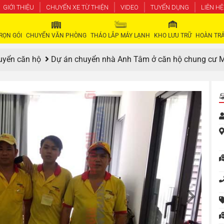
GIỚI THIỆU
CHUYẾN XE TỪ THIỆN
VIDEO
TUYỂN DỤNG
LIÊN HỆ
RỌN GÓI
CHUYỂN VĂN PHÒNG
THÁO LẮP MÁY LẠNH
KHO LƯU TRỮ
HOÀN TRẢ
uyển căn hộ
Dự án chuyển nhà Anh Tâm ở căn hộ chung cư 