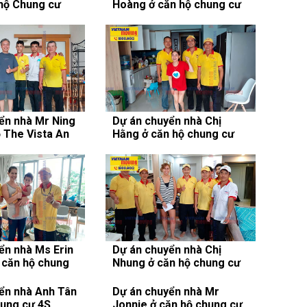
hộ Chung cư
Hoàng ở căn hộ chung cư
den Thảo Điền
Masteri Thảo Điền
ển nhà Mr Ning
Dự án chuyển nhà Chị
ộ The Vista An
Hằng ở căn hộ chung cư
2
Cosmo, Quận 7
ển nhà Ms Erin
Dự án chuyển nhà Chị
ở căn hộ chung
Nhung ở căn hộ chung cư
den, Quận 7
The Park Residence