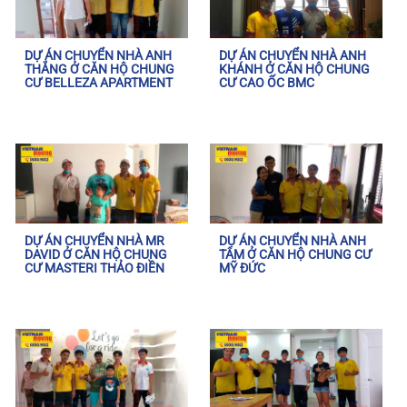
DỰ ÁN CHUYỂN NHÀ ANH
DỰ ÁN CHUYỂN NHÀ ANH
THẮNG Ở CĂN HỘ CHUNG
KHÁNH Ở CĂN HỘ CHUNG
CƯ BELLEZA APARTMENT
CƯ CAO ỐC BMC
DỰ ÁN CHUYỂN NHÀ MR
DỰ ÁN CHUYỂN NHÀ ANH
DAVID Ở CĂN HỘ CHUNG
TÂM Ở CĂN HỘ CHUNG CƯ
CƯ MASTERI THẢO ĐIỀN
MỸ ĐỨC