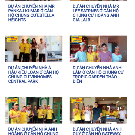
DỰ ÁN CHUYỂN NHÀ MR
DỰ ÁN CHUYỂN NHÀ MR
PANKAJ KUMAR Ở CĂN
LEE SATRNES Ở CĂN HỘ
HỘ CHUNG CƯ ESTELLA
CHUNG CƯ HOÀNG ANH
HEIGHTS
GIA LAI 3
DỰ ÁN CHUYỂN NHÀ Á
DỰ ÁN CHUYỂN NHÀ ANH
HẬU KIỀU LOAN Ở CĂN HỘ
LÂM Ở CĂN HỘ CHUNG CƯ
CHUNG CƯ VINHOMES
TROPIC GARDEN THẢO
CENTRAL PARK
ĐIỀN
DỰ ÁN CHUYỂN NHÀ ANH
DỰ ÁN CHUYỂN NHÀ ANH
HOÀNG Ở CĂN HỘ CHUNG
QUÝ Ở CĂN HỘ GATEWAY,