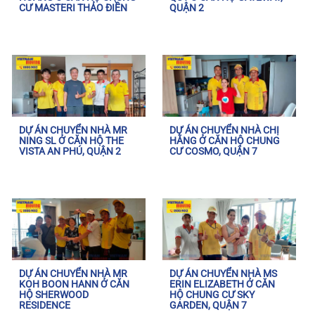
CƯ MASTERI THẢO ĐIỀN
QUẬN 2
DỰ ÁN CHUYỂN NHÀ MR
DỰ ÁN CHUYỂN NHÀ CHỊ
NING SL Ở CĂN HỘ THE
HẰNG Ở CĂN HỘ CHUNG
VISTA AN PHÚ, QUẬN 2
CƯ COSMO, QUẬN 7
DỰ ÁN CHUYỂN NHÀ MR
DỰ ÁN CHUYỂN NHÀ MS
KOH BOON HANN Ở CĂN
ERIN ELIZABETH Ở CĂN
HỘ SHERWOOD
HỘ CHUNG CƯ SKY
RESIDENCE
GARDEN, QUẬN 7