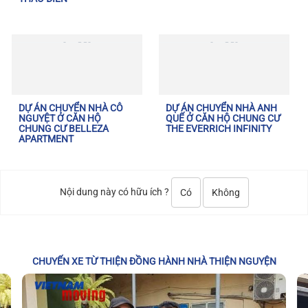
DỰ ÁN CHUYỂN NHÀ CÔ
DỰ ÁN CHUYỂN NHÀ ANH
NGUYỆT Ở CĂN HỘ
QUẾ Ở CĂN HỘ CHUNG CƯ
CHUNG CƯ BELLEZA
THE EVERRICH INFINITY
APARTMENT
Nội dung này có hữu ích ?
Có
Không
CHUYẾN XE TỪ THIỆN ĐỒNG HÀNH NHÀ THIỆN NGUYỆN