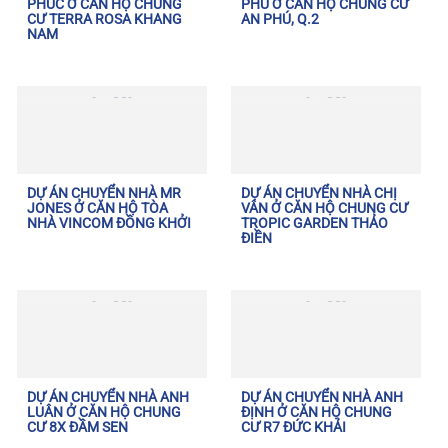
PHÚC Ở CĂN HỘ CHUNG
PHÚ Ở CĂN HỘ CHUNG CƯ
CƯ TERRA ROSA KHANG
AN PHÚ, Q.2
NAM
DỰ ÁN CHUYỂN NHÀ MR
DỰ ÁN CHUYỂN NHÀ CHỊ
JONES Ở CĂN HỘ TÒA
VÂN Ở CĂN HỘ CHUNG CƯ
NHÀ VINCOM ĐỒNG KHỞI
TROPIC GARDEN THẢO
ĐIỀN
DỰ ÁN CHUYỂN NHÀ ANH
DỰ ÁN CHUYỂN NHÀ ANH
LUÂN Ở CĂN HỘ CHUNG
ĐỊNH Ở CĂN HỘ CHUNG
CƯ 8X ĐẦM SEN
CƯ R7 ĐỨC KHẢI