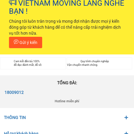
VIETNAM MOVING LẮNG NGHE
BẠN !
Chúng tôi luôn trân trọng và mong đợi nhận được mọi ý kiến
đóng góp từ khách hàng để có thể nâng cấp trải nghiệm dịch
vụ tốt hơn nữa.
Gửi ý kiến
Cam kết đền bù 100%
Quy trình chuyên nghiệp
đồ đạc đánh mất, đỗ vỡ.
Vận chuyển nhanh chóng.
TỔNG ĐÀI:
18009012
Hotline miễn phí
THÔNG TIN
Hỗ trợ khách hàng