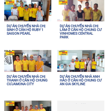
DỰ ÁN CHUYỂN NHÀ CHỊ
DỰ ÁN CHUYỂN NHÀ CHỊ
SINH Ở CĂN HỘ RUBY 1
LÂM Ở CĂN HỘ CHUNG CƯ
SAIGON PEARL
VINHOMES CENTRAL
PARK
DỰ ÁN CHUYỂN NHÀ CHỊ
DỰ ÁN CHUYỂN NHÀ ANH
THANH Ở CĂN HỘ CHUNG
HẢO Ở CĂN HỘ CHUNG CƯ
CƯJAMONA CITY
AN GIA SKYLINE