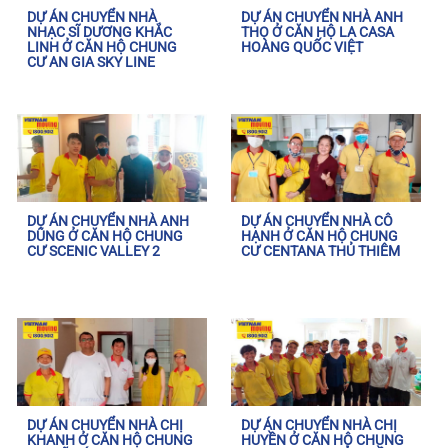
DỰ ÁN CHUYỂN NHÀ
DỰ ÁN CHUYỂN NHÀ ANH
NHẠC SĨ DƯƠNG KHẮC
THỌ Ở CĂN HỘ LA CASA
LINH Ở CĂN HỘ CHUNG
HOÀNG QUỐC VIỆT
CƯ AN GIA SKY LINE
DỰ ÁN CHUYỂN NHÀ ANH
DỰ ÁN CHUYỂN NHÀ CÔ
DŨNG Ở CĂN HỘ CHUNG
HẠNH Ở CĂN HỘ CHUNG
CƯ SCENIC VALLEY 2
CƯ CENTANA THỦ THIÊM
DỰ ÁN CHUYỂN NHÀ CHỊ
DỰ ÁN CHUYỂN NHÀ CHỊ
KHANH Ở CĂN HỘ CHUNG
HUYỀN Ở CĂN HỘ CHUNG