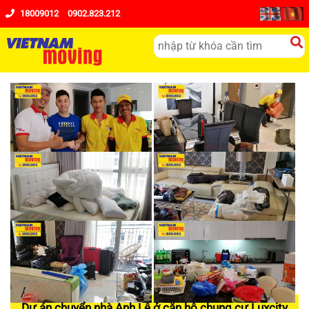
18009012
0902.823.212
Dự án chuyển nhà Anh Lê ở căn hộ chung cư Luxcity