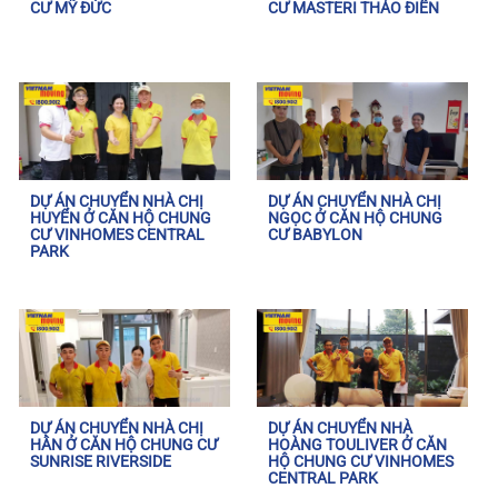
CƯ MỸ ĐỨC
CƯ MASTERI THẢO ĐIỀN
DỰ ÁN CHUYỂN NHÀ CHỊ
DỰ ÁN CHUYỂN NHÀ CHỊ
HUYỂN Ở CĂN HỘ CHUNG
NGỌC Ở CĂN HỘ CHUNG
CƯ VINHOMES CENTRAL
CƯ BABYLON
PARK
DỰ ÁN CHUYỂN NHÀ CHỊ
DỰ ÁN CHUYỂN NHÀ
HÂN Ở CĂN HỘ CHUNG CƯ
HOÀNG TOULIVER Ở CĂN
SUNRISE RIVERSIDE
HỘ CHUNG CƯ VINHOMES
CENTRAL PARK