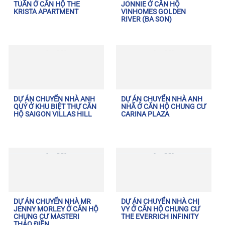
TUẤN Ở CĂN HỘ THE
JONNIE Ở CĂN HỘ
KRISTA APARTMENT
VINHOMES GOLDEN
RIVER (BA SON)
DỰ ÁN CHUYỂN NHÀ ANH
DỰ ÁN CHUYỂN NHÀ ANH
QUÝ Ở KHU BIỆT THỰ CĂN
NHÃ Ở CĂN HỘ CHUNG CƯ
HỘ SAIGON VILLAS HILL
CARINA PLAZA
DỰ ÁN CHUYỂN NHÀ MR
DỰ ÁN CHUYỂN NHÀ CHỊ
JENNY MORLEY Ở CĂN HỘ
VY Ở CĂN HỘ CHUNG CƯ
CHUNG CƯ MASTERI
THE EVERRICH INFINITY
THẢO ĐIỀN