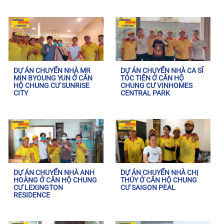
DỰ ÁN CHUYỂN NHÀ MR
DỰ ÁN CHUYỂN NHÀ CA SĨ
MIN BYOUNG YUN Ở CĂN
TÓC TIÊN Ở CĂN HỘ
HỘ CHUNG CƯ SUNRISE
CHUNG CƯ VINHOMES
CITY
CENTRAL PARK
DỰ ÁN CHUYỂN NHÀ ANH
DỰ ÁN CHUYỂN NHÀ CHỊ
HOÀNG Ở CĂN HỘ CHUNG
THÚY Ở CĂN HỘ CHUNG
CƯ LEXINGTON
CƯ SAIGON PEAL
RESIDENCE