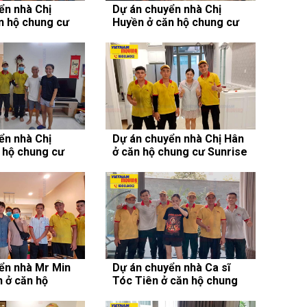
ển nhà Chị
Dự án chuyển nhà Chị
n hộ chung cư
Huyền ở căn hộ chung cư
Masteri Thảo Điền
ển nhà Chị
Dự án chuyển nhà Chị Hân
 hộ chung cư
ở căn hộ chung cư Sunrise
Riverside
ển nhà Mr Min
Dự án chuyển nhà Ca sĩ
 ở căn hộ
Tóc Tiên ở căn hộ chung
unrise City
cư Vinhomes Central Park