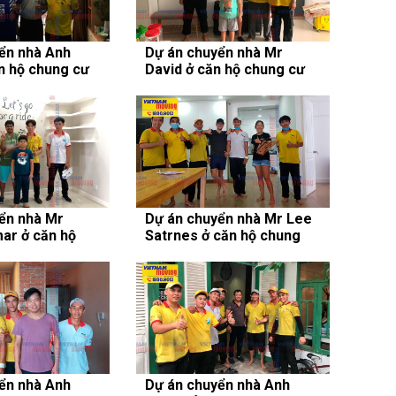
ển nhà Anh
Dự án chuyển nhà Mr
n hộ chung cư
David ở căn hộ chung cư
C
Masteri Thảo Điền
ển nhà Mr
Dự án chuyển nhà Mr Lee
ar ở căn hộ
Satrnes ở căn hộ chung
stella Heights
cư Hoàng Anh Gia Lai 3
ển nhà Anh
Dự án chuyển nhà Anh