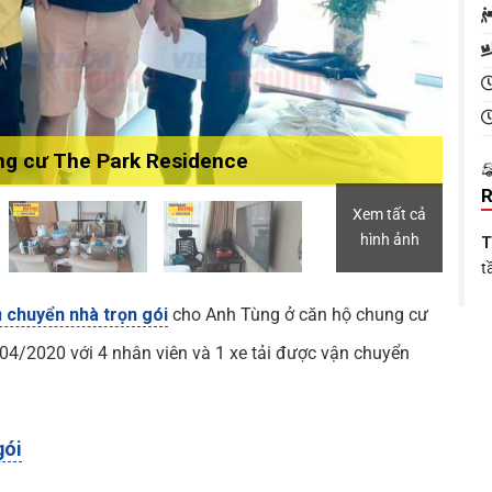
ng cư The Park Residence
R
Xem tất cả
hình ảnh
T
t
m
ụ chuyển nhà trọn gói
cho Anh Tùng ở căn hộ chung cư
T
04/2020 với 4 nhân viên và 1 xe tải được vận chuyển
T
đ
t
gói
V