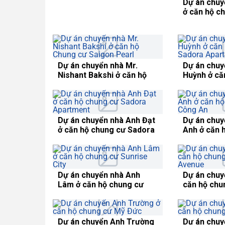
Dự án chuyển nhà Mr.
Dự án chuy
Hendra ở căn hộ chung cư
ở căn hộ c
VinHomes Central Park
Riverside 
Dự án chuy
ở căn hộ c
VinHomes C
Dự án chuy
ở căn hộ c
Skyline
Dự án chuyển nhà Chị Sinh
ở căn hộ Ruby 1 Saigon
Pearl
Dự án chuy
Hùng ở căn
Lữ Gia Pla