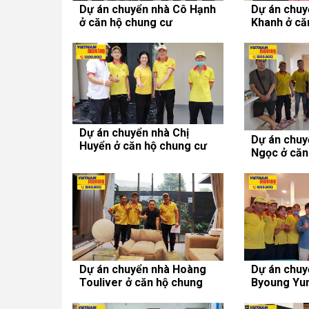
Dự án chuyển nhà Cô Hạnh
Dự án chuy
ở căn hộ chung cư
Khanh ở că
Centana Thủ Thiêm
Mỹ Đức
Dự án chuyển nhà Chị
Dự án chuy
Huyển ở căn hộ chung cư
Ngọc ở căn
Vinhomes Central Park
Babylon
Dự án chuyển nhà Hoàng
Dự án chuy
Touliver ở căn hộ chung
Byoung Yun
cư Vinhomes Central Park
chung cư S