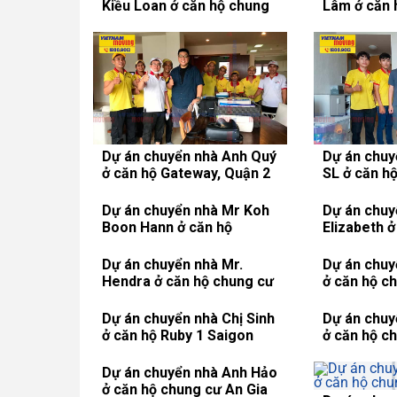
Kiều Loan ở căn hộ chung
Lâm ở căn 
cư Vinhomes Central Park
Tropic Gar
Dự án chuyển nhà Anh Quý
Dự án chuy
ở căn hộ Gateway, Quận 2
SL ở căn h
Phú, Quận 
Dự án chuyển nhà Mr Koh
Dự án chuy
Boon Hann ở căn hộ
Elizabeth 
Sherwood Residence
cư Sky Gar