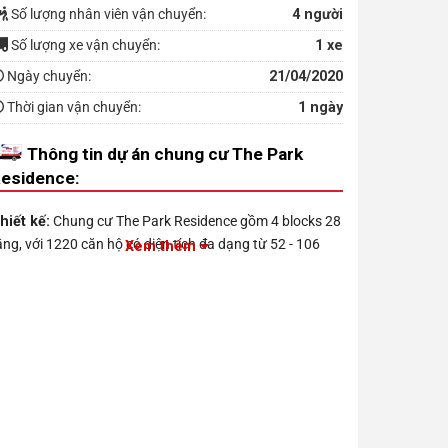
Số lượng nhân viên vận chuyển:
4 người
Số lượng xe vận chuyển:
1 xe
Ngày chuyển:
21/04/2020
Thời gian vận chuyển:
1 ngày
Thông tin dự án chung cư The Park
esidence:
hiết kế:
Chung cư The Park Residence gồm 4 blocks 28
ầng, với 1220 căn hộ có diện tích đa dạng từ 52 - 106
Xem thêm
².
iện ích:
gồm Chỗ đậu xe, Sân nướng BBQ, Thang máy,
rung tâm thương mại, Hồ bơi, Phòng sinh hoạt cộng
ồng, Phòng tập gym, Công viên, Bảo vệ 24/7, Sân chơi
rẻ em..vv
ị trí: