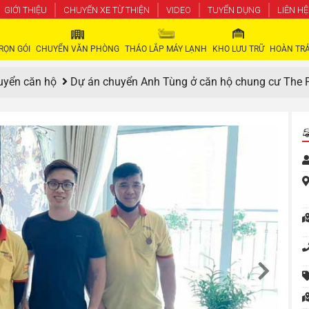
GIỚI THIỆU
CHUYẾN XE TỪ THIỆN
VIDEO
TUYỂN DỤNG
LIÊN HỆ
RỌN GÓI
CHUYỂN VĂN PHÒNG
THÁO LẮP MÁY LẠNH
KHO LƯU TRỮ
HOÀN TRẢ
uyển căn hộ
Dự án chuyển Anh Tùng ở căn hộ chung cư The 