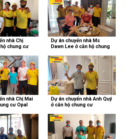
ển nhà Chị
Dự án chuyển nhà Ms
 hộ chung cư
Dawn Lee ở căn hộ chung
l
cư The Nassim
ển nhà Chị Mai
Dự án chuyển nhà Anh Quý
hung cư Opal
ở căn hộ chung cư
rl
Vinhomes Central Park