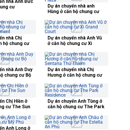
ển nhà Anh Tân
Dự án chuyển nhà Mr
hung cư 4S
Jonnie ở căn hộ chung cư
Linh Đông
City Garden
ển nhà Chị Lâm
Dự án chuyển nhà Chị
hung cư
Thanh ở căn hộ chung
entral Park
cưJamona City
ển nhà Anh Hảo
hung cư An Gia
Dự án chuyển nhà Anh Đức
ở căn hộ chung cư
Millennium
ển nhà anh
Dự án chuyển nhà Mr.
 hộ chung cư
Nishant Bakshi ở căn hộ
za
Chung cư Saigon Pearl