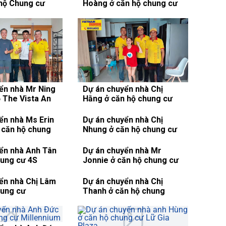
hộ Chung cư
Hoàng ở căn hộ chung cư
den Thảo Điền
Masteri Thảo Điền
ển nhà Mr Ning
Dự án chuyển nhà Chị
ộ The Vista An
Hằng ở căn hộ chung cư
2
Cosmo, Quận 7
ển nhà Ms Erin
Dự án chuyển nhà Chị
ở căn hộ chung
Nhung ở căn hộ chung cư
den, Quận 7
The Park Residence