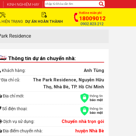
KINH NGHIỆM HAY
Hotline miễn phí
18009012
 HIỆN TRẠNG
DỰ ÁN HOÀN THÀNH
0902.823.212
Park Residence
Thông tin dự án chuyển nhà:
Khách hàng:
Anh Tùng
Địa chỉ cũ:
The Park Residence, Nguyễn Hữu
Thọ, Nhà Bè, TP. Hồ Chí Minh
Địa chỉ mới:
Số điện thoại:
Dịch vụ sử dụng:
Chuyển nhà trọn gói
Địa điểm chuyển nhà:
huyện Nhà Bè