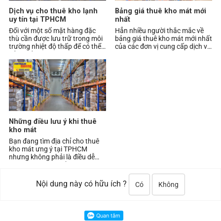
Dịch vụ cho thuê kho lạnh
Bảng giá thuê kho mát mới
uy tín tại TPHCM
nhất
Đối với một số mặt hàng đặc
Hẳn nhiều người thắc mắc về
thù cần được lưu trữ trong môi
bảng giá thuê kho mát mới nhất
trường nhiệt độ thấp để có thể
của các đơn vị cung cấp dịch vụ
bảo quản trong thời gian dài thì
này tại Tp.HCM. Cùng tham
kho lạn
khảo một số t
Những điều lưu ý khi thuê
kho mát
Bạn đang tìm địa chỉ cho thuê
kho mát ưng ý tại TPHCM
nhưng không phải là điều dễ
dàng. Cùng tìm hiểu thêm một
số lưu ý khi thuê k
Nội dung này có hữu ích ?
Có
Không