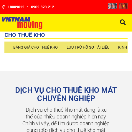
-
18009012
0902.823.212
CHO THUÊ KHO
BẢNG GIÁ CHO THUÊ KHO
LƯU TRỮ HỒ SƠ TÀI LIỆU
KINH N
DỊCH VỤ CHO THUÊ KHO MÁT
CHUYÊN NGHIỆP
Dịch vụ cho thuê kho mát đang là xu
thế của nhiều doanh nghiệp hiện nay.
Chính vì vậy, để tìm được doanh nghiệp
cung cấp dịch vụ cho thuê kho mát