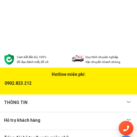
Cam kết đền bù 100%
Quy trình chuyên nghiệp
đồ đạc đánh mất, đỗ vỡ.
Vận chuyển nhanh chóng.
Hotline miễn phí:
0902.823.212
THÔNG TIN
Hỗ trợ khách hàng