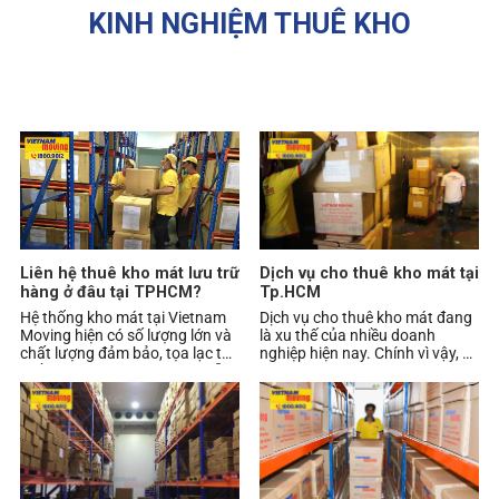
KINH NGHIỆM THUÊ KHO
Liên hệ thuê kho mát lưu trữ
Dịch vụ cho thuê kho mát tại
hàng ở đâu tại TPHCM?
Tp.HCM
Hệ thống kho mát tại Vietnam
Dịch vụ cho thuê kho mát đang
Moving hiện có số lượng lớn và
là xu thế của nhiều doanh
chất lượng đảm bảo, tọa lạc tại
nghiệp hiện nay. Chính vì vậy, để
nhiều quận huyện TPHCM, sẵn
tìm được doanh nghiệp cung
sàng và đá
cấp dịch vụ c