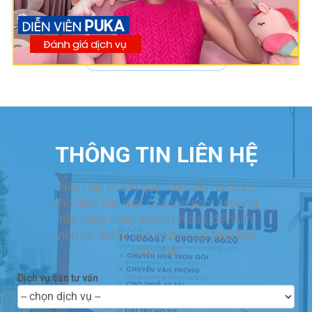
Xem tất cả đánh giá
THÔNG TIN LIÊN HỆ
Nếu Quý khách quan tâm đến dịch vụ
cho thuê kho mát của Vietnam Moving,
hãy nhập ngay thông tin sau, để nhân
viên có thể tư vấn và báo giá thuê kho
sớm nhất.
Dịch vụ cần tư vấn