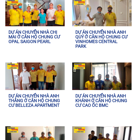
DỰ ÁN CHUYỂN NHÀ CHỊ
DỰ ÁN CHUYỂN NHÀ ANH
MAI Ở CĂN HỘ CHUNG CƯ
QUÝ Ở CĂN HỘ CHUNG CƯ
OPAL SAIGON PEARL
VINHOMES CENTRAL
PARK
DỰ ÁN CHUYỂN NHÀ ANH
DỰ ÁN CHUYỂN NHÀ ANH
THẮNG Ở CĂN HỘ CHUNG
KHÁNH Ở CĂN HỘ CHUNG
CƯ BELLEZA APARTMENT
CƯ CAO ỐC BMC