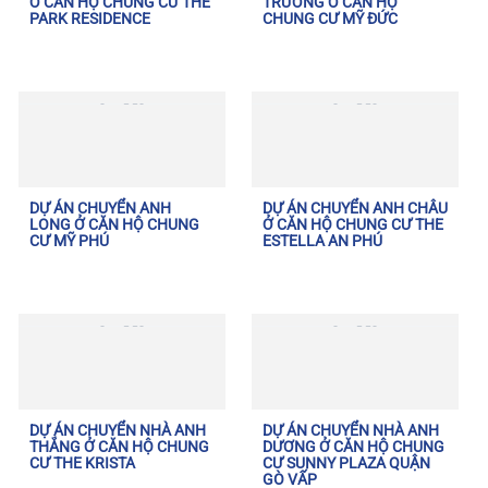
Ở CĂN HỘ CHUNG CƯ THE
TRƯỜNG Ở CĂN HỘ
PARK RESIDENCE
CHUNG CƯ MỸ ĐỨC
DỰ ÁN CHUYỂN ANH
DỰ ÁN CHUYỂN ANH CHÂU
LONG Ở CĂN HỘ CHUNG
Ở CĂN HỘ CHUNG CƯ THE
CƯ MỸ PHÚ
ESTELLA AN PHÚ
DỰ ÁN CHUYỂN NHÀ ANH
DỰ ÁN CHUYỂN NHÀ ANH
THẮNG Ở CĂN HỘ CHUNG
DƯƠNG Ở CĂN HỘ CHUNG
CƯ THE KRISTA
CƯ SUNNY PLAZA QUẬN
GÒ VẤP