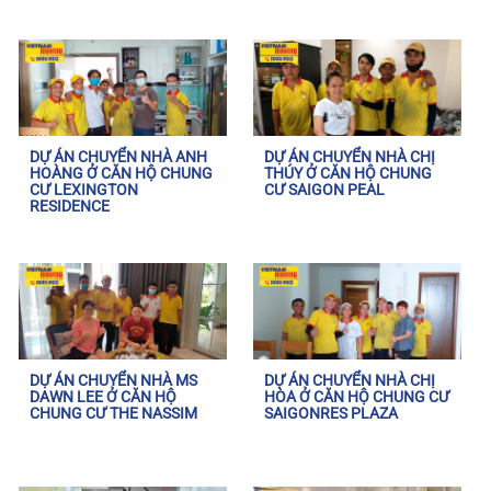
DỰ ÁN CHUYỂN NHÀ ANH
DỰ ÁN CHUYỂN NHÀ CHỊ
HOÀNG Ở CĂN HỘ CHUNG
THÚY Ở CĂN HỘ CHUNG
CƯ LEXINGTON
CƯ SAIGON PEAL
RESIDENCE
DỰ ÁN CHUYỂN NHÀ MS
DỰ ÁN CHUYỂN NHÀ CHỊ
DAWN LEE Ở CĂN HỘ
HÒA Ở CĂN HỘ CHUNG CƯ
CHUNG CƯ THE NASSIM
SAIGONRES PLAZA