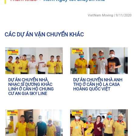
VietNam Moving
| 9/11/2020
CÁC DỰ ÁN VẬN CHUYỂN KHÁC
DỰ ÁN CHUYỂN NHÀ
DỰ ÁN CHUYỂN NHÀ ANH
NHẠC SĨ DƯƠNG KHẮC
THỌ Ở CĂN HỘ LA CASA
LINH Ở CĂN HỘ CHUNG
HOÀNG QUỐC VIỆT
CƯ AN GIA SKY LINE