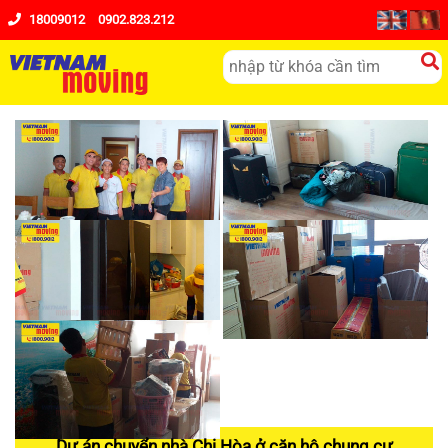
18009012
0902.823.212
Dự án chuyển nhà Chị Hòa ở căn hộ chung cư