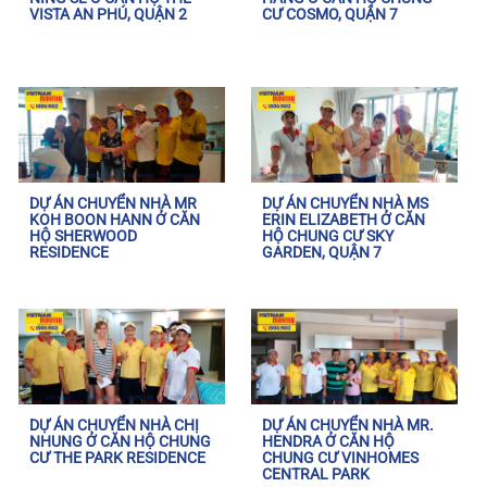
VISTA AN PHÚ, QUẬN 2
CƯ COSMO, QUẬN 7
DỰ ÁN CHUYỂN NHÀ MR
DỰ ÁN CHUYỂN NHÀ MS
KOH BOON HANN Ở CĂN
ERIN ELIZABETH Ở CĂN
HỘ SHERWOOD
HỘ CHUNG CƯ SKY
RESIDENCE
GARDEN, QUẬN 7
DỰ ÁN CHUYỂN NHÀ CHỊ
DỰ ÁN CHUYỂN NHÀ MR.
NHUNG Ở CĂN HỘ CHUNG
HENDRA Ở CĂN HỘ
CƯ THE PARK RESIDENCE
CHUNG CƯ VINHOMES
CENTRAL PARK