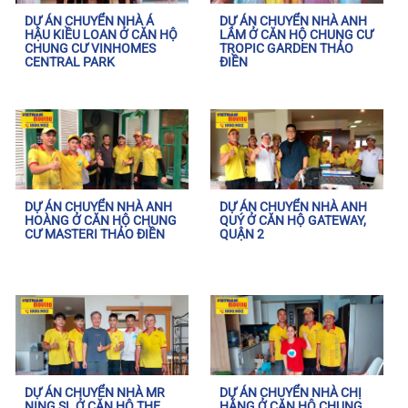
DỰ ÁN CHUYỂN NHÀ Á
DỰ ÁN CHUYỂN NHÀ ANH
HẬU KIỀU LOAN Ở CĂN HỘ
LÂM Ở CĂN HỘ CHUNG CƯ
CHUNG CƯ VINHOMES
TROPIC GARDEN THẢO
CENTRAL PARK
ĐIỀN
DỰ ÁN CHUYỂN NHÀ ANH
DỰ ÁN CHUYỂN NHÀ ANH
HOÀNG Ở CĂN HỘ CHUNG
QUÝ Ở CĂN HỘ GATEWAY,
CƯ MASTERI THẢO ĐIỀN
QUẬN 2
DỰ ÁN CHUYỂN NHÀ MR
DỰ ÁN CHUYỂN NHÀ CHỊ
NING SL Ở CĂN HỘ THE
HẰNG Ở CĂN HỘ CHUNG