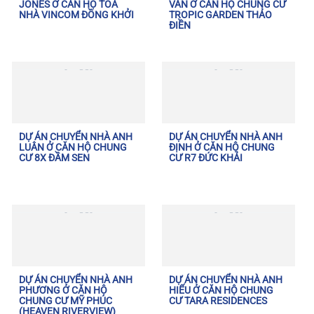
JONES Ở CĂN HỘ TÒA
VÂN Ở CĂN HỘ CHUNG CƯ
NHÀ VINCOM ĐỒNG KHỞI
TROPIC GARDEN THẢO
ĐIỀN
DỰ ÁN CHUYỂN NHÀ ANH
DỰ ÁN CHUYỂN NHÀ ANH
LUÂN Ở CĂN HỘ CHUNG
ĐỊNH Ở CĂN HỘ CHUNG
CƯ 8X ĐẦM SEN
CƯ R7 ĐỨC KHẢI
DỰ ÁN CHUYỂN NHÀ ANH
DỰ ÁN CHUYỂN NHÀ ANH
PHƯƠNG Ở CĂN HỘ
HIẾU Ở CĂN HỘ CHUNG
CHUNG CƯ MỸ PHÚC
CƯ TARA RESIDENCES
(HEAVEN RIVERVIEW)