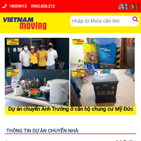
18009012
0902.823.212
Dự án chuyển Anh Trường ở căn hộ chung cư Mỹ Đức
THÔNG TIN DỰ ÁN CHUYỂN NHÀ: