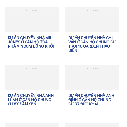
DỰ ÁN CHUYỂN NHÀ MR
DỰ ÁN CHUYỂN NHÀ CHỊ
JONES Ở CĂN HỘ TÒA
VÂN Ở CĂN HỘ CHUNG CƯ
NHÀ VINCOM ĐỒNG KHỞI
TROPIC GARDEN THẢO
ĐIỀN
DỰ ÁN CHUYỂN NHÀ ANH
DỰ ÁN CHUYỂN NHÀ ANH
LUÂN Ở CĂN HỘ CHUNG
ĐỊNH Ở CĂN HỘ CHUNG
CƯ 8X ĐẦM SEN
CƯ R7 ĐỨC KHẢI