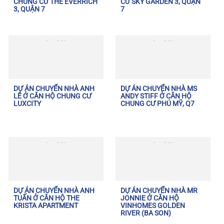
CHUNG CƯ THE EVERRICH
CƯ SKY GARDEN 3, QUẬN
3, QUẬN 7
7
DỰ ÁN CHUYỂN NHÀ ANH
DỰ ÁN CHUYỂN NHÀ MS
LÊ Ở CĂN HỘ CHUNG CƯ
ANDY STIFF Ở CĂN HỘ
LUXCITY
CHUNG CƯ PHÚ MỸ, Q7
DỰ ÁN CHUYỂN NHÀ ANH
DỰ ÁN CHUYỂN NHÀ MR
TUẤN Ở CĂN HỘ THE
JONNIE Ở CĂN HỘ
KRISTA APARTMENT
VINHOMES GOLDEN
RIVER (BA SON)