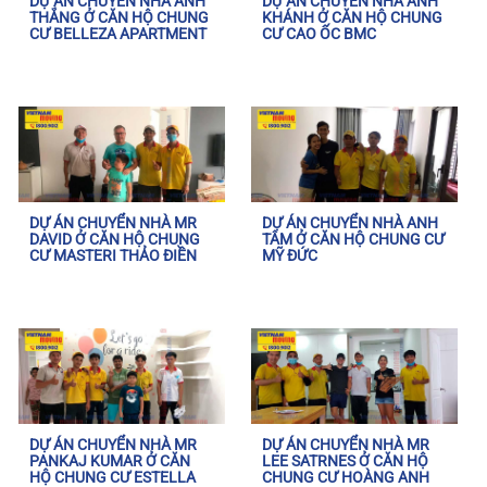
DỰ ÁN CHUYỂN NHÀ ANH
DỰ ÁN CHUYỂN NHÀ ANH
THẮNG Ở CĂN HỘ CHUNG
KHÁNH Ở CĂN HỘ CHUNG
CƯ BELLEZA APARTMENT
CƯ CAO ỐC BMC
DỰ ÁN CHUYỂN NHÀ MR
DỰ ÁN CHUYỂN NHÀ ANH
DAVID Ở CĂN HỘ CHUNG
TÂM Ở CĂN HỘ CHUNG CƯ
CƯ MASTERI THẢO ĐIỀN
MỸ ĐỨC
DỰ ÁN CHUYỂN NHÀ MR
DỰ ÁN CHUYỂN NHÀ MR
PANKAJ KUMAR Ở CĂN
LEE SATRNES Ở CĂN HỘ
HỘ CHUNG CƯ ESTELLA
CHUNG CƯ HOÀNG ANH