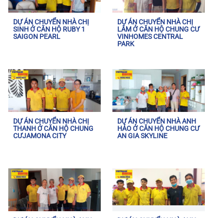
DỰ ÁN CHUYỂN NHÀ CHỊ
DỰ ÁN CHUYỂN NHÀ CHỊ
SINH Ở CĂN HỘ RUBY 1
LÂM Ở CĂN HỘ CHUNG CƯ
SAIGON PEARL
VINHOMES CENTRAL
PARK
DỰ ÁN CHUYỂN NHÀ CHỊ
DỰ ÁN CHUYỂN NHÀ ANH
THANH Ở CĂN HỘ CHUNG
HẢO Ở CĂN HỘ CHUNG CƯ
CƯJAMONA CITY
AN GIA SKYLINE