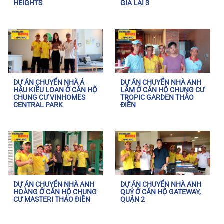
HEIGHTS
GIA LAI 3
DỰ ÁN CHUYỂN NHÀ Á
DỰ ÁN CHUYỂN NHÀ ANH
HẬU KIỀU LOAN Ở CĂN HỘ
LÂM Ở CĂN HỘ CHUNG CƯ
CHUNG CƯ VINHOMES
TROPIC GARDEN THẢO
CENTRAL PARK
ĐIỀN
DỰ ÁN CHUYỂN NHÀ ANH
DỰ ÁN CHUYỂN NHÀ ANH
HOÀNG Ở CĂN HỘ CHUNG
QUÝ Ở CĂN HỘ GATEWAY,
CƯ MASTERI THẢO ĐIỀN
QUẬN 2