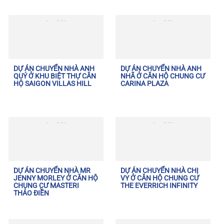
DỰ ÁN CHUYỂN NHÀ ANH
DỰ ÁN CHUYỂN NHÀ ANH
QUÝ Ở KHU BIỆT THỰ CĂN
NHÃ Ở CĂN HỘ CHUNG CƯ
HỘ SAIGON VILLAS HILL
CARINA PLAZA
DỰ ÁN CHUYỂN NHÀ MR
DỰ ÁN CHUYỂN NHÀ CHỊ
JENNY MORLEY Ở CĂN HỘ
VY Ở CĂN HỘ CHUNG CƯ
CHUNG CƯ MASTERI
THE EVERRICH INFINITY
THẢO ĐIỀN