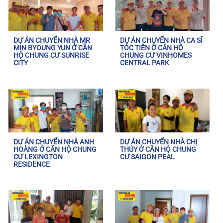
DỰ ÁN CHUYỂN NHÀ MR
DỰ ÁN CHUYỂN NHÀ CA SĨ
MIN BYOUNG YUN Ở CĂN
TÓC TIÊN Ở CĂN HỘ
HỘ CHUNG CƯ SUNRISE
CHUNG CƯ VINHOMES
CITY
CENTRAL PARK
DỰ ÁN CHUYỂN NHÀ ANH
DỰ ÁN CHUYỂN NHÀ CHỊ
HOÀNG Ở CĂN HỘ CHUNG
THÚY Ở CĂN HỘ CHUNG
CƯ LEXINGTON
CƯ SAIGON PEAL
RESIDENCE