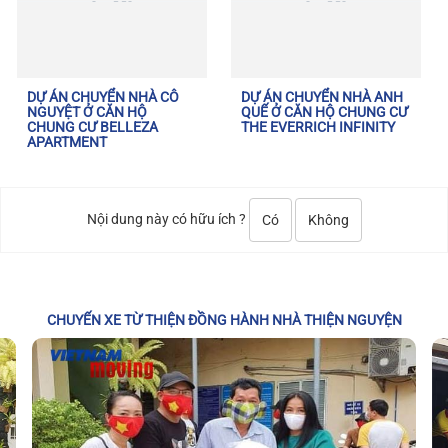
DỰ ÁN CHUYỂN NHÀ CÔ
DỰ ÁN CHUYỂN NHÀ ANH
NGUYỆT Ở CĂN HỘ
QUẾ Ở CĂN HỘ CHUNG CƯ
CHUNG CƯ BELLEZA
THE EVERRICH INFINITY
APARTMENT
Nội dung này có hữu ích ?
Có
Không
CHUYẾN XE TỪ THIỆN ĐỒNG HÀNH NHÀ THIỆN NGUYỆN