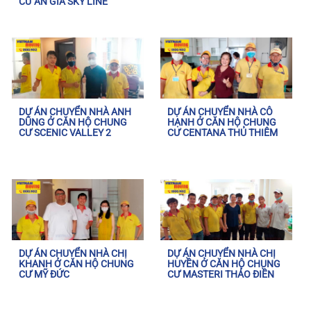
CƯ AN GIA SKY LINE
DỰ ÁN CHUYỂN NHÀ ANH
DỰ ÁN CHUYỂN NHÀ CÔ
DŨNG Ở CĂN HỘ CHUNG
HẠNH Ở CĂN HỘ CHUNG
CƯ SCENIC VALLEY 2
CƯ CENTANA THỦ THIÊM
DỰ ÁN CHUYỂN NHÀ CHỊ
DỰ ÁN CHUYỂN NHÀ CHỊ
KHANH Ở CĂN HỘ CHUNG
HUYỀN Ở CĂN HỘ CHUNG
CƯ MỸ ĐỨC
CƯ MASTERI THẢO ĐIỀN