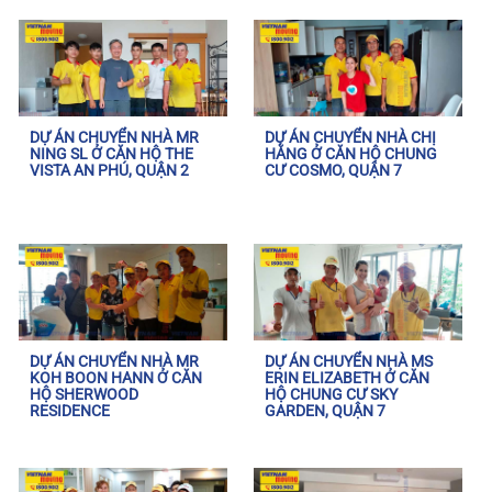
DỰ ÁN CHUYỂN NHÀ MR
DỰ ÁN CHUYỂN NHÀ CHỊ
NING SL Ở CĂN HỘ THE
HẰNG Ở CĂN HỘ CHUNG
VISTA AN PHÚ, QUẬN 2
CƯ COSMO, QUẬN 7
DỰ ÁN CHUYỂN NHÀ MR
DỰ ÁN CHUYỂN NHÀ MS
KOH BOON HANN Ở CĂN
ERIN ELIZABETH Ở CĂN
HỘ SHERWOOD
HỘ CHUNG CƯ SKY
RESIDENCE
GARDEN, QUẬN 7