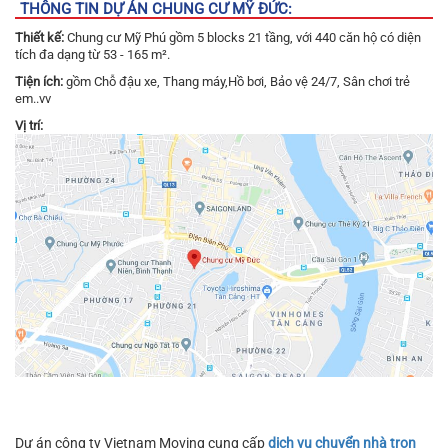
THÔNG TIN DỰ ÁN CHUNG CƯ MỸ ĐỨC:
Thiết kế:
Chung cư Mỹ Phú gồm 5 blocks 21 tầng, với 440 căn hộ có diện
tích đa dạng từ 53 - 165 m².
Tiện ích:
gồm Chỗ đậu xe, Thang máy,Hồ bơi, Bảo vệ 24/7, Sân chơi trẻ
em..vv
Vị trí:
Dự án công ty Vietnam Moving cung cấp
dịch vụ chuyển nhà trọn