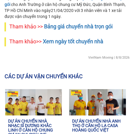
gói
cho Anh Trường ở căn hộ chung cư Mỹ Đức, Quận Bình Thạnh,
TP Hồ Chí Minh vào ngày21/04/2020 với 3 nhân viên và 1 xe tải
được vận chuyển trong 1 ngày.
Tham khảo >>
Bảng giá chuyển nhà trọn gói
Tham khảo>>
Xem ngày tốt chuyển nhà
VietNam Moving
| 8/8/2026
CÁC DỰ ÁN VẬN CHUYỂN KHÁC
DỰ ÁN CHUYỂN NHÀ
DỰ ÁN CHUYỂN NHÀ ANH
NHẠC SĨ DƯƠNG KHẮC
THỌ Ở CĂN HỘ LA CASA
LINH Ở CĂN HỘ CHUNG
HOÀNG QUỐC VIỆT