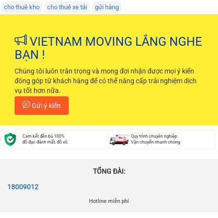
cho thuê kho
cho thuê xe tải
gửi hàng
VIETNAM MOVING LẮNG NGHE
BẠN !
Chúng tôi luôn trân trọng và mong đợi nhận được mọi ý kiến
đóng góp từ khách hàng để có thể nâng cấp trải nghiệm dịch
vụ tốt hơn nữa.
Gửi ý kiến
Cam kết đền bù 100%
Quy trình chuyên nghiệp
đồ đạc đánh mất, đỗ vỡ.
Vận chuyển nhanh chóng.
TỔNG ĐÀI:
18009012
Hotline miễn phí