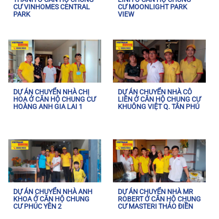
CƯ VINHOMES CENTRAL
CƯ MOONLIGHT PARK
PARK
VIEW
DỰ ÁN CHUYỂN NHÀ CHỊ
DỰ ÁN CHUYỂN NHÀ CÔ
HOA Ở CĂN HỘ CHUNG CƯ
LIÊN Ở CĂN HỘ CHUNG CƯ
HOÀNG ANH GIA LAI 1
KHUÔNG VIỆT Q. TÂN PHÚ
DỰ ÁN CHUYỂN NHÀ ANH
DỰ ÁN CHUYỂN NHÀ MR
KHOA Ở CĂN HỘ CHUNG
ROBERT Ở CĂN HỘ CHUNG
CƯ PHÚC YÊN 2
CƯ MASTERI THẢO ĐIỀN