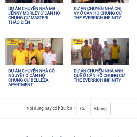
DỰ ÁN CHUYỂN NHÀ MR
DỰ ÁN CHUYỂN NHÀ CHỊ
JENNY MORLEY Ở CĂN HỘ
VY Ở CĂN HỘ CHUNG CƯ
CHUNG CƯ MASTERI
THE EVERRICH INFINITY
THẢO ĐIỀN
DỰ ÁN CHUYỂN NHÀ CÔ
DỰ ÁN CHUYỂN NHÀ ANH
NGUYỆT Ở CĂN HỘ
QUẾ Ở CĂN HỘ CHUNG CƯ
CHUNG CƯ BELLEZA
THE EVERRICH INFINITY
APARTMENT
Nội dung này có hữu ích ?
Có
Không