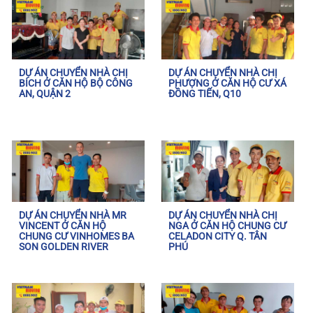
DỰ ÁN CHUYỂN NHÀ CHỊ
DỰ ÁN CHUYỂN NHÀ CHỊ
BÍCH Ở CĂN HỘ BỘ CÔNG
PHƯỢNG Ở CĂN HỘ CƯ XÁ
AN, QUẬN 2
ĐỒNG TIẾN, Q10
DỰ ÁN CHUYỂN NHÀ MR
DỰ ÁN CHUYỂN NHÀ CHỊ
VINCENT Ở CĂN HỘ
NGA Ở CĂN HỘ CHUNG CƯ
CHUNG CƯ VINHOMES BA
CELADON CITY Q. TÂN
SON GOLDEN RIVER
PHÚ