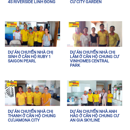
4S RIVERSIDE LINH ĐÔNG
CƯ CITY GARDEN
DỰ ÁN CHUYỂN NHÀ CHỊ
DỰ ÁN CHUYỂN NHÀ CHỊ
SINH Ở CĂN HỘ RUBY 1
LÂM Ở CĂN HỘ CHUNG CƯ
SAIGON PEARL
VINHOMES CENTRAL
PARK
DỰ ÁN CHUYỂN NHÀ CHỊ
DỰ ÁN CHUYỂN NHÀ ANH
THANH Ở CĂN HỘ CHUNG
HẢO Ở CĂN HỘ CHUNG CƯ
CƯJAMONA CITY
AN GIA SKYLINE