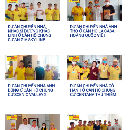
DỰ ÁN CHUYỂN NHÀ
DỰ ÁN CHUYỂN NHÀ ANH
NHẠC SĨ DƯƠNG KHẮC
THỌ Ở CĂN HỘ LA CASA
LINH Ở CĂN HỘ CHUNG
HOÀNG QUỐC VIỆT
CƯ AN GIA SKY LINE
DỰ ÁN CHUYỂN NHÀ ANH
DỰ ÁN CHUYỂN NHÀ CÔ
DŨNG Ở CĂN HỘ CHUNG
HẠNH Ở CĂN HỘ CHUNG
CƯ SCENIC VALLEY 2
CƯ CENTANA THỦ THIÊM