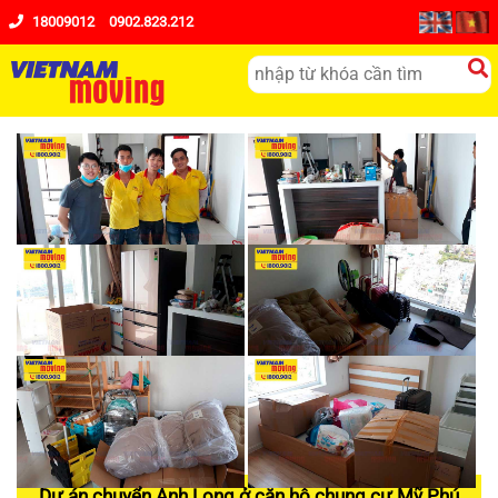
18009012
0902.823.212
Dự án chuyển Anh Long ở căn hộ chung cư Mỹ Phú