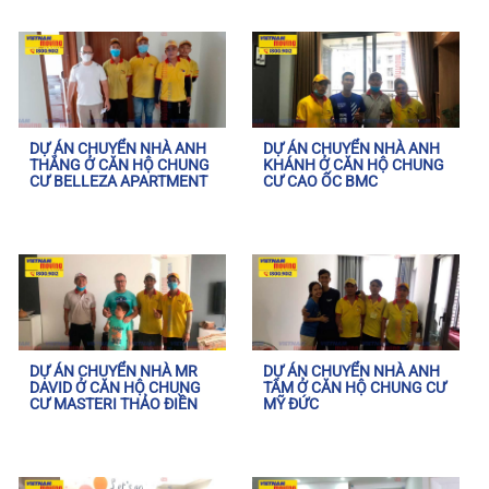
DỰ ÁN CHUYỂN NHÀ ANH
DỰ ÁN CHUYỂN NHÀ ANH
THẮNG Ở CĂN HỘ CHUNG
KHÁNH Ở CĂN HỘ CHUNG
CƯ BELLEZA APARTMENT
CƯ CAO ỐC BMC
DỰ ÁN CHUYỂN NHÀ MR
DỰ ÁN CHUYỂN NHÀ ANH
DAVID Ở CĂN HỘ CHUNG
TÂM Ở CĂN HỘ CHUNG CƯ
CƯ MASTERI THẢO ĐIỀN
MỸ ĐỨC