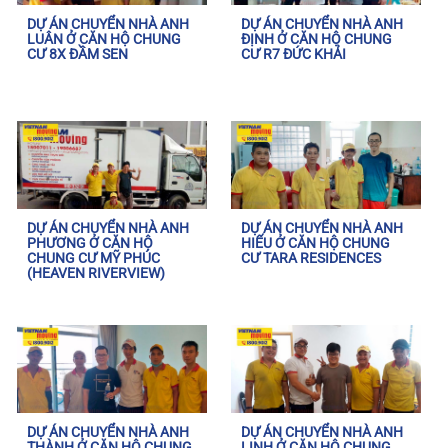
DỰ ÁN CHUYỂN NHÀ ANH
DỰ ÁN CHUYỂN NHÀ ANH
LUÂN Ở CĂN HỘ CHUNG
ĐỊNH Ở CĂN HỘ CHUNG
CƯ 8X ĐẦM SEN
CƯ R7 ĐỨC KHẢI
DỰ ÁN CHUYỂN NHÀ ANH
DỰ ÁN CHUYỂN NHÀ ANH
PHƯƠNG Ở CĂN HỘ
HIẾU Ở CĂN HỘ CHUNG
CHUNG CƯ MỸ PHÚC
CƯ TARA RESIDENCES
(HEAVEN RIVERVIEW)
DỰ ÁN CHUYỂN NHÀ ANH
DỰ ÁN CHUYỂN NHÀ ANH
THÀNH Ở CĂN HỘ CHUNG
LINH Ở CĂN HỘ CHUNG