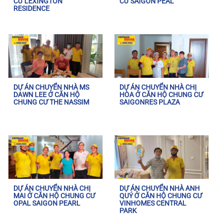
CƯ LEXINGTON
CƯ SAIGON PEAL
RESIDENCE
DỰ ÁN CHUYỂN NHÀ MS
DỰ ÁN CHUYỂN NHÀ CHỊ
DAWN LEE Ở CĂN HỘ
HÒA Ở CĂN HỘ CHUNG CƯ
CHUNG CƯ THE NASSIM
SAIGONRES PLAZA
DỰ ÁN CHUYỂN NHÀ CHỊ
DỰ ÁN CHUYỂN NHÀ ANH
MAI Ở CĂN HỘ CHUNG CƯ
QUÝ Ở CĂN HỘ CHUNG CƯ
OPAL SAIGON PEARL
VINHOMES CENTRAL
PARK