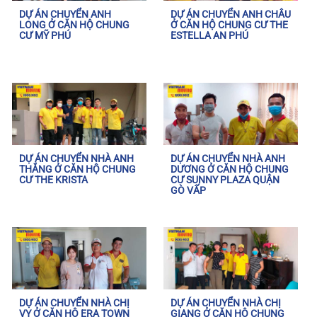
DỰ ÁN CHUYỂN ANH
DỰ ÁN CHUYỂN ANH CHÂU
LONG Ở CĂN HỘ CHUNG
Ở CĂN HỘ CHUNG CƯ THE
CƯ MỸ PHÚ
ESTELLA AN PHÚ
DỰ ÁN CHUYỂN NHÀ ANH
DỰ ÁN CHUYỂN NHÀ ANH
THẮNG Ở CĂN HỘ CHUNG
DƯƠNG Ở CĂN HỘ CHUNG
CƯ THE KRISTA
CƯ SUNNY PLAZA QUẬN
GÒ VẤP
DỰ ÁN CHUYỂN NHÀ CHỊ
DỰ ÁN CHUYỂN NHÀ CHỊ
VY Ở CĂN HỘ ERA TOWN
GIANG Ở CĂN HỘ CHUNG