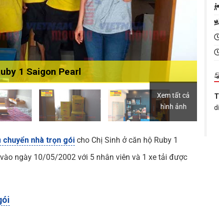
uby 1 Saigon Pearl
Xem tất cả
T
hình ảnh
d
T
T
ụ chuyển nhà trọn gói
cho Chị Sinh ở căn hộ Ruby 1
h
vào ngày 10/05/2002 với 5 nhân viên và 1 xe tải được
S
gói