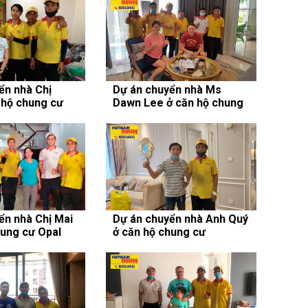
ển nhà Chị
Dự án chuyển nhà Ms
 hộ chung cư
Dawn Lee ở căn hộ chung
l
cư The Nassim
ển nhà Chị Mai
Dự án chuyển nhà Anh Quý
hung cư Opal
ở căn hộ chung cư
rl
Vinhomes Central Park