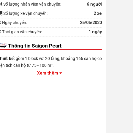
Số lượng nhân viên vận chuyển:
6 người
Số lượng xe vận chuyển:
2 xe
Ngày chuyển:
25/05/2020
Thời gian vận chuyển:
1 ngày
Thông tin Saigon Pearl:
hiết kế:
gồm 1 block với 20 tầng, khoảng 166 căn hộ có
iện tích căn hộ từ 75 - 100 m².
Xem thêm
iện ích chung cư:
gồm Chỗ đậu xe, Sân nướng BBQ,
hang máy, Trung tâm thương mại, Hồ bơi, Phòng sinh
oạt cộng đồng, Phòng tập gym, Công viên, Bảo vệ 24/7,
ân chơi trẻ em…