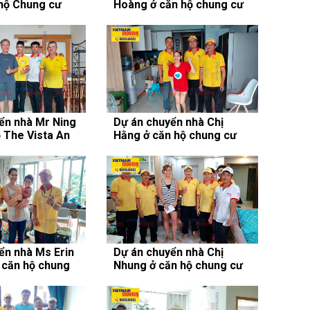
hộ Chung cư
Hoàng ở căn hộ chung cư
den Thảo Điền
Masteri Thảo Điền
ển nhà Mr Ning
Dự án chuyển nhà Chị
ộ The Vista An
Hằng ở căn hộ chung cư
2
Cosmo, Quận 7
ển nhà Ms Erin
Dự án chuyển nhà Chị
ở căn hộ chung
Nhung ở căn hộ chung cư
den, Quận 7
The Park Residence