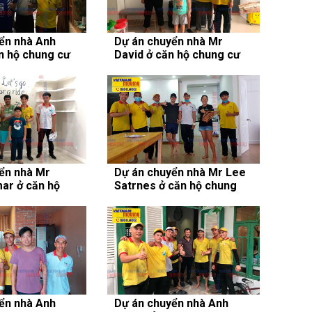
ển nhà Anh
Dự án chuyển nhà Mr
n hộ chung cư
David ở căn hộ chung cư
C
Masteri Thảo Điền
ển nhà Mr
Dự án chuyển nhà Mr Lee
ar ở căn hộ
Satrnes ở căn hộ chung
stella Heights
cư Hoàng Anh Gia Lai 3
ển nhà Anh
Dự án chuyển nhà Anh