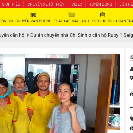
GIỚI THIỆU
CHUYẾN XE TỪ THIỆN
VIDEO
TUYỂN DỤNG
LIÊN HỆ
RỌN GÓI
CHUYỂN VĂN PHÒNG
THÁO LẮP MÁY LẠNH
KHO LƯU TRỮ
HOÀN TRẢ
uyển căn hộ
Dự án chuyển nhà Chị Sinh ở căn hộ Ruby 1 Saig