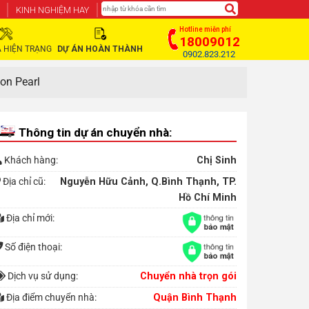
KINH NGHIỆM HAY
Hotline miễn phí
18009012
 HIỆN TRẠNG
DỰ ÁN HOÀN THÀNH
0902.823.212
on Pearl
Thông tin dự án chuyển nhà:
Khách hàng:
Chị Sinh
Địa chỉ cũ:
Nguyễn Hữu Cảnh, Q.Bình Thạnh, TP.
Hồ Chí Minh
Địa chỉ mới:
Số điện thoại:
Dịch vụ sử dụng:
Chuyển nhà trọn gói
Địa điểm chuyển nhà:
Quận Bình Thạnh