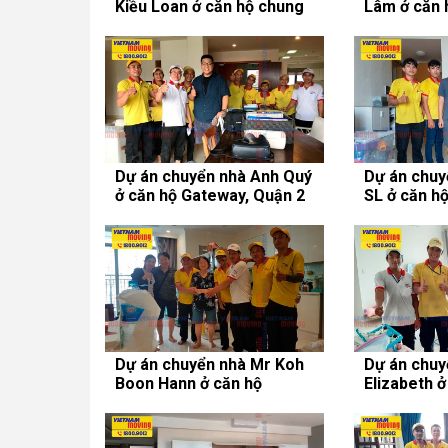
Kiều Loan ở căn hộ chung
Lâm ở căn 
cư Vinhomes Central Park
Tropic Gar
Dự án chuyển nhà Anh Quý
Dự án chuy
ở căn hộ Gateway, Quận 2
SL ở căn h
Phú, Quận 
Dự án chuyển nhà Mr Koh
Dự án chuy
Boon Hann ở căn hộ
Elizabeth 
Sherwood Residence
cư Sky Gar