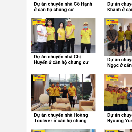
Dự án chuyển nhà Cô Hạnh
Dự án chuy
ở căn hộ chung cư
Khanh ở că
Centana Thủ Thiêm
Mỹ Đức
Dự án chuyển nhà Chị
Dự án chuy
Huyển ở căn hộ chung cư
Ngọc ở căn
Vinhomes Central Park
Babylon
Dự án chuyển nhà Hoàng
Dự án chuy
Touliver ở căn hộ chung
Byoung Yun
cư Vinhomes Central Park
chung cư S