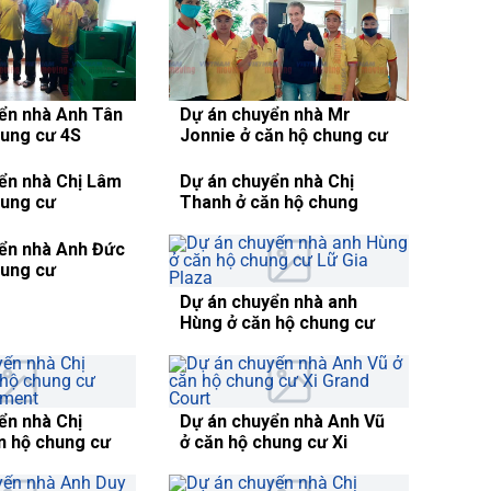
ển nhà Anh Tân
Dự án chuyển nhà Mr
hung cư 4S
Jonnie ở căn hộ chung cư
Linh Đông
City Garden
ển nhà Chị Lâm
Dự án chuyển nhà Chị
hung cư
Thanh ở căn hộ chung
entral Park
cưJamona City