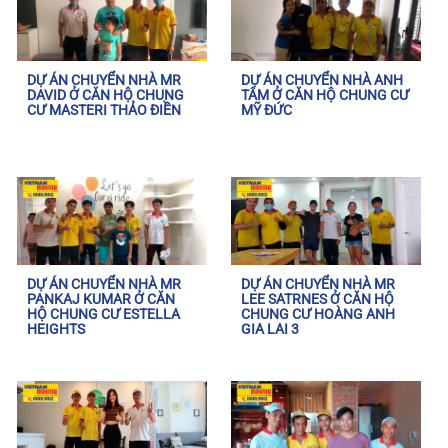
DỰ ÁN CHUYỂN NHÀ MR
DỰ ÁN CHUYỂN NHÀ ANH
DAVID Ở CĂN HỘ CHUNG
TÂM Ở CĂN HỘ CHUNG CƯ
CƯ MASTERI THẢO ĐIỀN
MỸ ĐỨC
DỰ ÁN CHUYỂN NHÀ MR
DỰ ÁN CHUYỂN NHÀ MR
PANKAJ KUMAR Ở CĂN
LEE SATRNES Ở CĂN HỘ
HỘ CHUNG CƯ ESTELLA
CHUNG CƯ HOÀNG ANH
HEIGHTS
GIA LAI 3