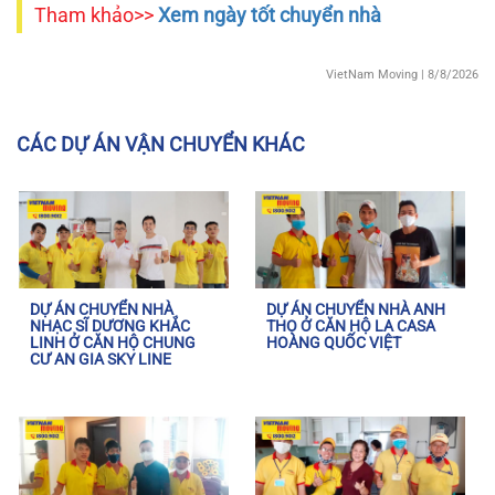
Tham khảo>>
Xem ngày tốt chuyển nhà
VietNam Moving
| 8/8/2026
CÁC DỰ ÁN VẬN CHUYỂN KHÁC
DỰ ÁN CHUYỂN NHÀ
DỰ ÁN CHUYỂN NHÀ ANH
NHẠC SĨ DƯƠNG KHẮC
THỌ Ở CĂN HỘ LA CASA
LINH Ở CĂN HỘ CHUNG
HOÀNG QUỐC VIỆT
CƯ AN GIA SKY LINE