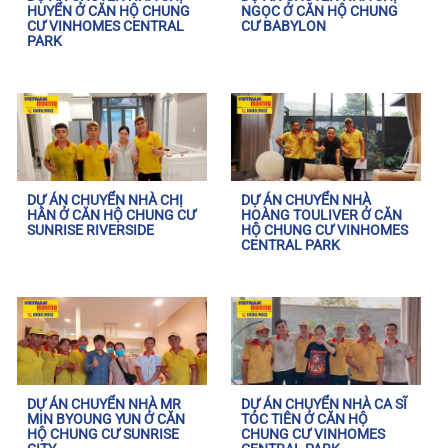
HUYỂN Ở CĂN HỘ CHUNG
NGỌC Ở CĂN HỘ CHUNG
CƯ VINHOMES CENTRAL
CƯ BABYLON
PARK
DỰ ÁN CHUYỂN NHÀ CHỊ
DỰ ÁN CHUYỂN NHÀ
HÂN Ở CĂN HỘ CHUNG CƯ
HOÀNG TOULIVER Ở CĂN
SUNRISE RIVERSIDE
HỘ CHUNG CƯ VINHOMES
CENTRAL PARK
DỰ ÁN CHUYỂN NHÀ MR
DỰ ÁN CHUYỂN NHÀ CA SĨ
MIN BYOUNG YUN Ở CĂN
TÓC TIÊN Ở CĂN HỘ
HỘ CHUNG CƯ SUNRISE
CHUNG CƯ VINHOMES