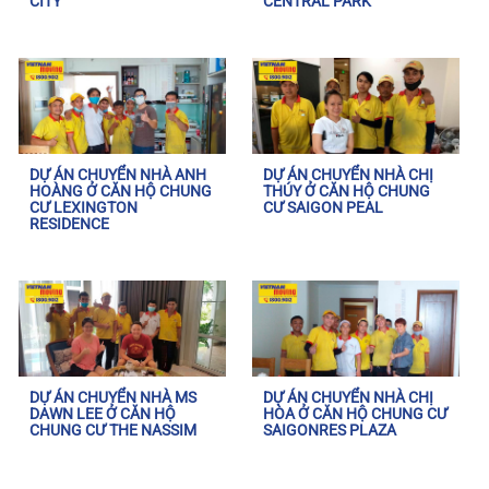
CITY
CENTRAL PARK
DỰ ÁN CHUYỂN NHÀ ANH
DỰ ÁN CHUYỂN NHÀ CHỊ
HOÀNG Ở CĂN HỘ CHUNG
THÚY Ở CĂN HỘ CHUNG
CƯ LEXINGTON
CƯ SAIGON PEAL
RESIDENCE
DỰ ÁN CHUYỂN NHÀ MS
DỰ ÁN CHUYỂN NHÀ CHỊ
DAWN LEE Ở CĂN HỘ
HÒA Ở CĂN HỘ CHUNG CƯ
CHUNG CƯ THE NASSIM
SAIGONRES PLAZA