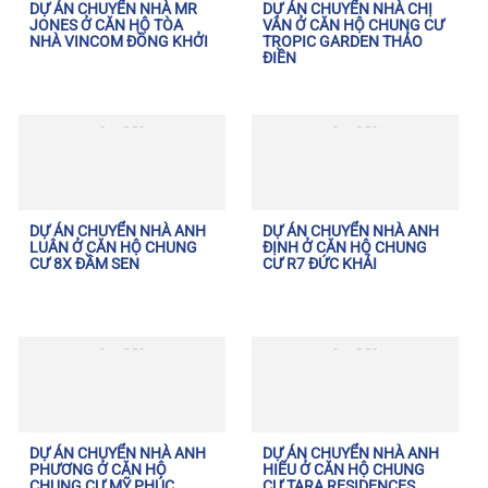
DỰ ÁN CHUYỂN NHÀ MR
DỰ ÁN CHUYỂN NHÀ CHỊ
JONES Ở CĂN HỘ TÒA
VÂN Ở CĂN HỘ CHUNG CƯ
NHÀ VINCOM ĐỒNG KHỞI
TROPIC GARDEN THẢO
ĐIỀN
DỰ ÁN CHUYỂN NHÀ ANH
DỰ ÁN CHUYỂN NHÀ ANH
LUÂN Ở CĂN HỘ CHUNG
ĐỊNH Ở CĂN HỘ CHUNG
CƯ 8X ĐẦM SEN
CƯ R7 ĐỨC KHẢI
DỰ ÁN CHUYỂN NHÀ ANH
DỰ ÁN CHUYỂN NHÀ ANH
PHƯƠNG Ở CĂN HỘ
HIẾU Ở CĂN HỘ CHUNG
CHUNG CƯ MỸ PHÚC
CƯ TARA RESIDENCES