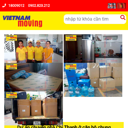
18009012
0902.823.212
Dự án chuyển nhà Chị Thanh ở căn hộ chung