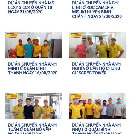
DỰ ÁN CHUYỂN NHÀ MS
DỰ ÁN CHUYỂN NHÀ CHỊ
LEXY SIECK Ở QUẬN 10
LINH Ở KDC CAMERIA
NGÀY 31/08/2020
MISUKI HUYỆN BÌNH
CHÁNH NGÀY 24/08/2020
DỰ ÁN CHUYỂN NHÀ ANH
DỰ ÁN CHUYỂN NHÀ ANH
MINH Ở QUẬN BÌNH
NGHĨA Ở CĂN HỘ CHUNG
THẠNH NGÀY 16/08/2020
CƯ SCREC TOWER
DỰ ÁN CHUYỂN NHÀ ANH
DỰ ÁN CHUYỂN NHÀ ANH
TUẤN Ở QUẬN GÒ VẤP
NHỰT Ở QUẬN BÌNH