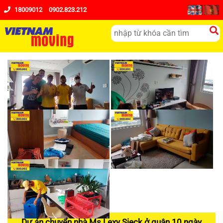
18009012
0902.823.212
Dự án chuyển nhà Ms Lexy Sieck ở quận 10 ngày