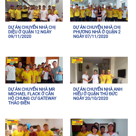
DỰ ÁN CHUYỂN NHÀ CHỊ
DỰ ÁN CHUYỂN NHÀ CHỊ
DIỆU Ở QUẬN 12 NGÀY
PHƯƠNG NHÃ Ở QUẬN 2
09/11/2020
NGÀY 07/11/2020
DỰ ÁN CHUYỂN NHÀ MR
DỰ ÁN CHUYỂN NHÀ ANH
MICHAEL FLACK Ở CĂN
HIẾU Ở QUẬN THỦ ĐỨC
HỘ CHUNG CƯ GATEWAY
NGÀY 20/10/2020
THẢO ĐIỀN