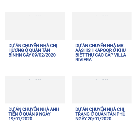
DỰ ÁN CHUYỂN NHÀ CHỊ
DỰ ÁN CHUYỂN NHÀ MR.
HƯƠNG Ở QUẬN TÂN
AASHISH KAPOOR Ở KHU
BÌNHN GÀY 09/02/2020
BIỆT THỰ CAO CẤP VILLA
RIVIERA
DỰ ÁN CHUYỂN NHÀ ANH
DỰ ÁN CHUYỂN NHÀ CHỊ
TIẾN Ở QUẬN 9 NGÀY
TRANG Ở QUẬN TÂN PHÚ
19/01/2020
NGÀY 20/01/2020