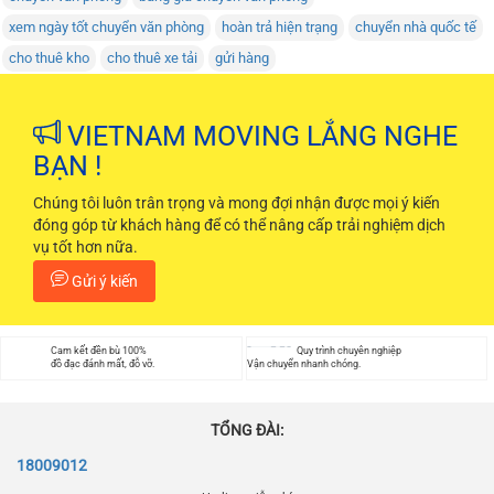
xem ngày tốt chuyển văn phòng
hoàn trả hiện trạng
chuyển nhà quốc tế
cho thuê kho
cho thuê xe tải
gửi hàng
VIETNAM MOVING LẮNG NGHE
BẠN !
Chúng tôi luôn trân trọng và mong đợi nhận được mọi ý kiến
đóng góp từ khách hàng để có thể nâng cấp trải nghiệm dịch
vụ tốt hơn nữa.
Gửi ý kiến
Cam kết đền bù 100%
Quy trình chuyên nghiệp
đồ đạc đánh mất, đỗ vỡ.
Vận chuyển nhanh chóng.
TỔNG ĐÀI:
18009012