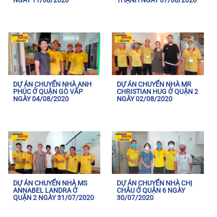
NGÀY 11/08/2020
THẠNH NGÀY 07/08/2020
DỰ ÁN CHUYỂN NHÀ ANH
DỰ ÁN CHUYỂN NHÀ MR
PHÚC Ở QUẬN GÒ VẤP
CHRISTIAN HUG Ở QUẬN 2
NGÀY 04/08/2020
NGÀY 02/08/2020
DỰ ÁN CHUYỂN NHÀ MS
DỰ ÁN CHUYỂN NHÀ CHỊ
ANNABEL LANDRA Ở
CHÂU Ở QUẬN 6 NGÀY
QUẬN 2 NGÀY 31/07/2020
30/07/2020