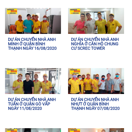
DỰ ÁN CHUYỂN NHÀ ANH
DỰ ÁN CHUYỂN NHÀ ANH
MINH Ở QUẬN BÌNH
NGHĨA Ở CĂN HỘ CHUNG
THẠNH NGÀY 16/08/2020
CƯ SCREC TOWER
DỰ ÁN CHUYỂN NHÀ ANH
DỰ ÁN CHUYỂN NHÀ ANH
TUẤN Ở QUẬN GÒ VẤP
NHỰT Ở QUẬN BÌNH
NGÀY 11/08/2020
THẠNH NGÀY 07/08/2020