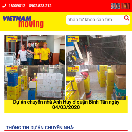
18009012
0902.823.212
Dự án chuyển nhà Anh Huy ở quận Bình Tân ngày
04/03/2020
THÔNG TIN DỰ ÁN CHUYỂN NHÀ: