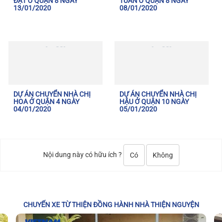
ĐẠT Ở QUẬN 8 NGÀY
TUẤN Ở QUẬN 8 NGÀY
13/01/2020
08/01/2020
DỰ ÁN CHUYỂN NHÀ CHỊ
DỰ ÁN CHUYỂN NHÀ CHỊ
HOA Ở QUẬN 4 NGÀY
HẬU Ở QUẬN 10 NGÀY
04/01/2020
05/01/2020
Nội dung này có hữu ích ?
Có
Không
CHUYẾN XE TỪ THIỆN ĐỒNG HÀNH NHÀ THIỆN NGUYỆN