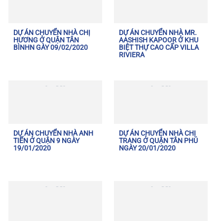
DỰ ÁN CHUYỂN NHÀ CHỊ
DỰ ÁN CHUYỂN NHÀ MR.
HƯƠNG Ở QUẬN TÂN
AASHISH KAPOOR Ở KHU
BÌNHN GÀY 09/02/2020
BIỆT THỰ CAO CẤP VILLA
RIVIERA
DỰ ÁN CHUYỂN NHÀ ANH
DỰ ÁN CHUYỂN NHÀ CHỊ
TIẾN Ở QUẬN 9 NGÀY
TRANG Ở QUẬN TÂN PHÚ
19/01/2020
NGÀY 20/01/2020