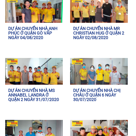
DỰ ÁN CHUYỂN NHÀ ANH
DỰ ÁN CHUYỂN NHÀ MR
PHÚC Ở QUẬN GÒ VẤP
CHRISTIAN HUG Ở QUẬN 2
NGÀY 04/08/2020
NGÀY 02/08/2020
DỰ ÁN CHUYỂN NHÀ MS
DỰ ÁN CHUYỂN NHÀ CHỊ
ANNABEL LANDRA Ở
CHÂU Ở QUẬN 6 NGÀY
QUẬN 2 NGÀY 31/07/2020
30/07/2020