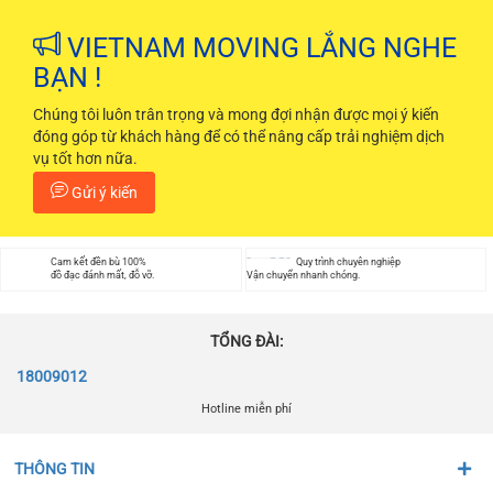
VIETNAM MOVING LẮNG NGHE
BẠN !
Chúng tôi luôn trân trọng và mong đợi nhận được mọi ý kiến
đóng góp từ khách hàng để có thể nâng cấp trải nghiệm dịch
vụ tốt hơn nữa.
Gửi ý kiến
Cam kết đền bù 100%
Quy trình chuyên nghiệp
đồ đạc đánh mất, đỗ vỡ.
Vận chuyển nhanh chóng.
TỔNG ĐÀI:
18009012
Hotline miễn phí
THÔNG TIN