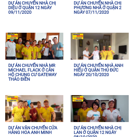
DỰ ÁN CHUYỂN NHÀ CHỊ
DỰ ÁN CHUYỂN NHÀ CHỊ
DIỆU Ở QUẬN 12 NGÀY
PHƯƠNG NHÃ Ở QUẬN 2
09/11/2020
NGÀY 07/11/2020
DỰ ÁN CHUYỂN NHÀ MR
DỰ ÁN CHUYỂN NHÀ ANH
MICHAEL FLACK Ở CĂN
HIẾU Ở QUẬN THỦ ĐỨC
HỘ CHUNG CƯ GATEWAY
NGÀY 20/10/2020
THẢO ĐIỀN
DỰ ÁN VẬN CHUYỂN CỬA
DỰ ÁN CHUYỂN NHÀ CHỊ
HÀNG HOA ANH MINH
LAN Ở QUẬN 12 NGÀY