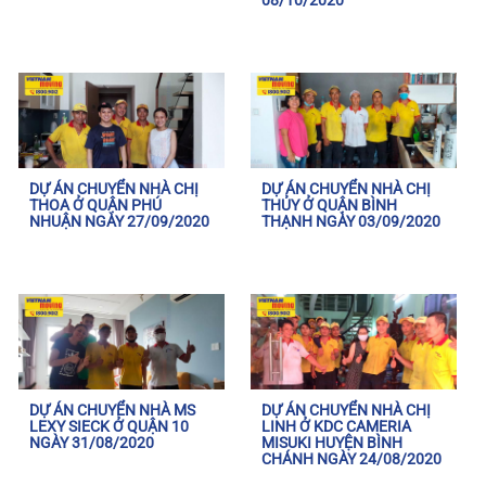
08/10/2020
DỰ ÁN CHUYỂN NHÀ CHỊ
DỰ ÁN CHUYỂN NHÀ CHỊ
THOA Ở QUẬN PHÚ
THỦY Ở QUẬN BÌNH
NHUẬN NGÀY 27/09/2020
THẠNH NGÀY 03/09/2020
DỰ ÁN CHUYỂN NHÀ MS
DỰ ÁN CHUYỂN NHÀ CHỊ
LEXY SIECK Ở QUẬN 10
LINH Ở KDC CAMERIA
NGÀY 31/08/2020
MISUKI HUYỆN BÌNH
CHÁNH NGÀY 24/08/2020