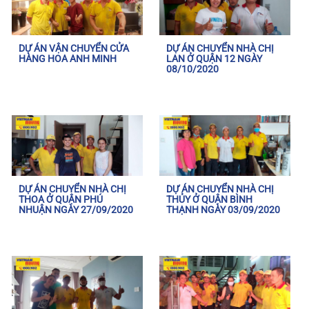
DỰ ÁN VẬN CHUYỂN CỬA
DỰ ÁN CHUYỂN NHÀ CHỊ
HÀNG HOA ANH MINH
LAN Ở QUẬN 12 NGÀY
08/10/2020
DỰ ÁN CHUYỂN NHÀ CHỊ
DỰ ÁN CHUYỂN NHÀ CHỊ
THOA Ở QUẬN PHÚ
THỦY Ở QUẬN BÌNH
NHUẬN NGÀY 27/09/2020
THẠNH NGÀY 03/09/2020