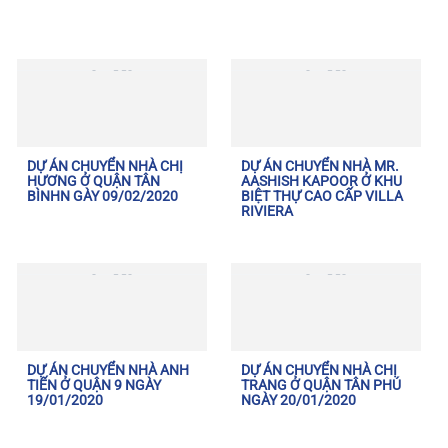
DỰ ÁN CHUYỂN NHÀ CHỊ
DỰ ÁN CHUYỂN NHÀ MR.
HƯƠNG Ở QUẬN TÂN
AASHISH KAPOOR Ở KHU
BÌNHN GÀY 09/02/2020
BIỆT THỰ CAO CẤP VILLA
RIVIERA
DỰ ÁN CHUYỂN NHÀ ANH
DỰ ÁN CHUYỂN NHÀ CHỊ
TIẾN Ở QUẬN 9 NGÀY
TRANG Ở QUẬN TÂN PHÚ
19/01/2020
NGÀY 20/01/2020