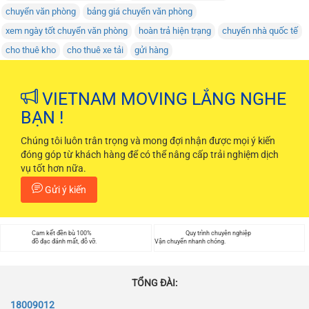
chuyển văn phòng
bảng giá chuyển văn phòng
xem ngày tốt chuyển văn phòng
hoàn trả hiện trạng
chuyển nhà quốc tế
cho thuê kho
cho thuê xe tải
gửi hàng
VIETNAM MOVING LẮNG NGHE
BẠN !
Chúng tôi luôn trân trọng và mong đợi nhận được mọi ý kiến
đóng góp từ khách hàng để có thể nâng cấp trải nghiệm dịch
vụ tốt hơn nữa.
Gửi ý kiến
Cam kết đền bù 100%
Quy trình chuyên nghiệp
đồ đạc đánh mất, đỗ vỡ.
Vận chuyển nhanh chóng.
TỔNG ĐÀI:
18009012