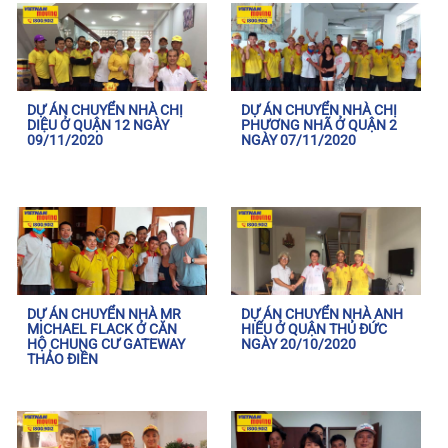
DỰ ÁN CHUYỂN NHÀ CHỊ
DỰ ÁN CHUYỂN NHÀ CHỊ
DIỆU Ở QUẬN 12 NGÀY
PHƯƠNG NHÃ Ở QUẬN 2
09/11/2020
NGÀY 07/11/2020
DỰ ÁN CHUYỂN NHÀ MR
DỰ ÁN CHUYỂN NHÀ ANH
MICHAEL FLACK Ở CĂN
HIẾU Ở QUẬN THỦ ĐỨC
HỘ CHUNG CƯ GATEWAY
NGÀY 20/10/2020
THẢO ĐIỀN