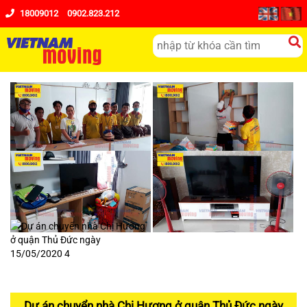
18009012
0902.823.212
Dự án chuyển nhà Chị Hương ở quận Thủ Đức ngày