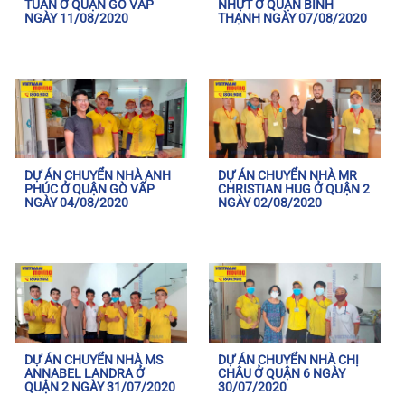
TUẤN Ở QUẬN GÒ VẤP
NHỰT Ở QUẬN BÌNH
NGÀY 11/08/2020
THẠNH NGÀY 07/08/2020
DỰ ÁN CHUYỂN NHÀ ANH
DỰ ÁN CHUYỂN NHÀ MR
PHÚC Ở QUẬN GÒ VẤP
CHRISTIAN HUG Ở QUẬN 2
NGÀY 04/08/2020
NGÀY 02/08/2020
DỰ ÁN CHUYỂN NHÀ MS
DỰ ÁN CHUYỂN NHÀ CHỊ
ANNABEL LANDRA Ở
CHÂU Ở QUẬN 6 NGÀY
QUẬN 2 NGÀY 31/07/2020
30/07/2020