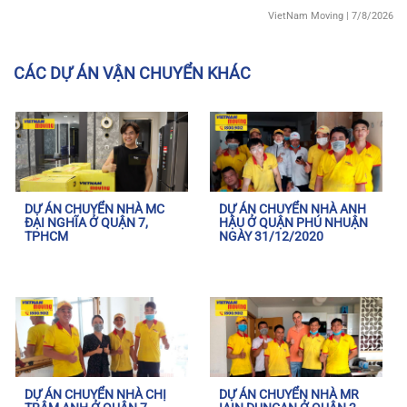
VietNam Moving
| 7/8/2026
CÁC DỰ ÁN VẬN CHUYỂN KHÁC
DỰ ÁN CHUYỂN NHÀ MC
DỰ ÁN CHUYỂN NHÀ ANH
ĐẠI NGHĨA Ở QUẬN 7,
HẬU Ở QUẬN PHÚ NHUẬN
TPHCM
NGÀY 31/12/2020
DỰ ÁN CHUYỂN NHÀ CHỊ
DỰ ÁN CHUYỂN NHÀ MR