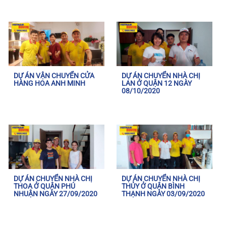
DỰ ÁN VẬN CHUYỂN CỬA
DỰ ÁN CHUYỂN NHÀ CHỊ
HÀNG HOA ANH MINH
LAN Ở QUẬN 12 NGÀY
08/10/2020
DỰ ÁN CHUYỂN NHÀ CHỊ
DỰ ÁN CHUYỂN NHÀ CHỊ
THOA Ở QUẬN PHÚ
THỦY Ở QUẬN BÌNH
NHUẬN NGÀY 27/09/2020
THẠNH NGÀY 03/09/2020