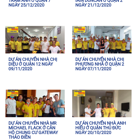
TRÂM ANH Ở QUẬN 7
IAIN DUNCAN Ở QUẬN 2
NGÀY 25/12/2020
NGÀY 21/12/2020
DỰ ÁN CHUYỂN NHÀ CHỊ
DỰ ÁN CHUYỂN NHÀ CHỊ
DIỆU Ở QUẬN 12 NGÀY
PHƯƠNG NHÃ Ở QUẬN 2
09/11/2020
NGÀY 07/11/2020
DỰ ÁN CHUYỂN NHÀ MR
DỰ ÁN CHUYỂN NHÀ ANH
MICHAEL FLACK Ở CĂN
HIẾU Ở QUẬN THỦ ĐỨC
HỘ CHUNG CƯ GATEWAY
NGÀY 20/10/2020
THẢO ĐIỀN