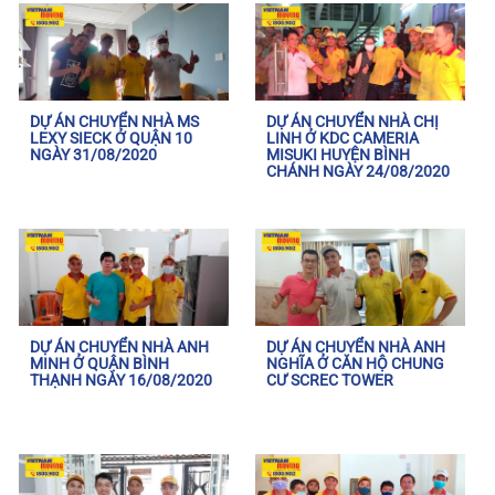
DỰ ÁN CHUYỂN NHÀ MS
DỰ ÁN CHUYỂN NHÀ CHỊ
LEXY SIECK Ở QUẬN 10
LINH Ở KDC CAMERIA
NGÀY 31/08/2020
MISUKI HUYỆN BÌNH
CHÁNH NGÀY 24/08/2020
DỰ ÁN CHUYỂN NHÀ ANH
DỰ ÁN CHUYỂN NHÀ ANH
MINH Ở QUẬN BÌNH
NGHĨA Ở CĂN HỘ CHUNG
THẠNH NGÀY 16/08/2020
CƯ SCREC TOWER