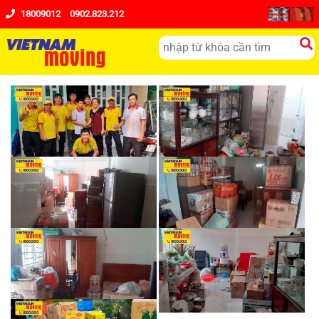
18009012
0902.823.212