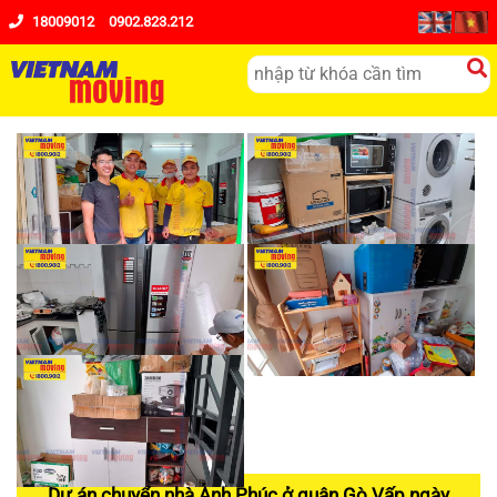
18009012
0902.823.212
Dự án chuyển nhà Anh Phúc ở quận Gò Vấp ngày