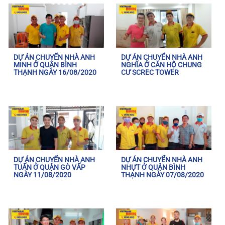
DỰ ÁN CHUYỂN NHÀ ANH
DỰ ÁN CHUYỂN NHÀ ANH
MINH Ở QUẬN BÌNH
NGHĨA Ở CĂN HỘ CHUNG
THẠNH NGÀY 16/08/2020
CƯ SCREC TOWER
DỰ ÁN CHUYỂN NHÀ ANH
DỰ ÁN CHUYỂN NHÀ ANH
TUẤN Ở QUẬN GÒ VẤP
NHỰT Ở QUẬN BÌNH
NGÀY 11/08/2020
THẠNH NGÀY 07/08/2020