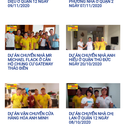
DIỆU Ở QUẬN 12 NGÀY
PHƯƠNG NHÃ Ở QUẬN 2
09/11/2020
NGÀY 07/11/2020
DỰ ÁN CHUYỂN NHÀ MR
DỰ ÁN CHUYỂN NHÀ ANH
MICHAEL FLACK Ở CĂN
HIẾU Ở QUẬN THỦ ĐỨC
HỘ CHUNG CƯ GATEWAY
NGÀY 20/10/2020
THẢO ĐIỀN
DỰ ÁN VẬN CHUYỂN CỬA
DỰ ÁN CHUYỂN NHÀ CHỊ
HÀNG HOA ANH MINH
LAN Ở QUẬN 12 NGÀY
08/10/2020