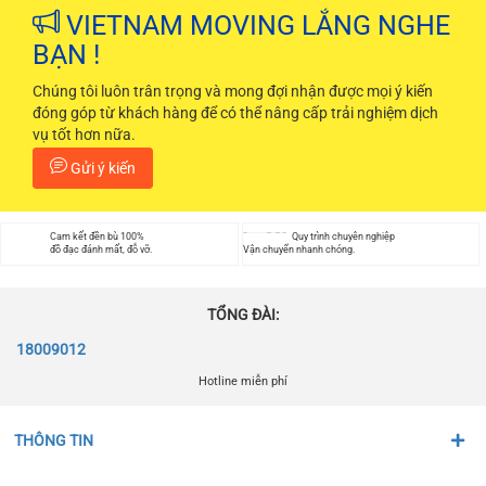
VIETNAM MOVING LẮNG NGHE
BẠN !
Chúng tôi luôn trân trọng và mong đợi nhận được mọi ý kiến
đóng góp từ khách hàng để có thể nâng cấp trải nghiệm dịch
vụ tốt hơn nữa.
Gửi ý kiến
Cam kết đền bù 100%
Quy trình chuyên nghiệp
đồ đạc đánh mất, đỗ vỡ.
Vận chuyển nhanh chóng.
TỔNG ĐÀI:
18009012
Hotline miễn phí
THÔNG TIN