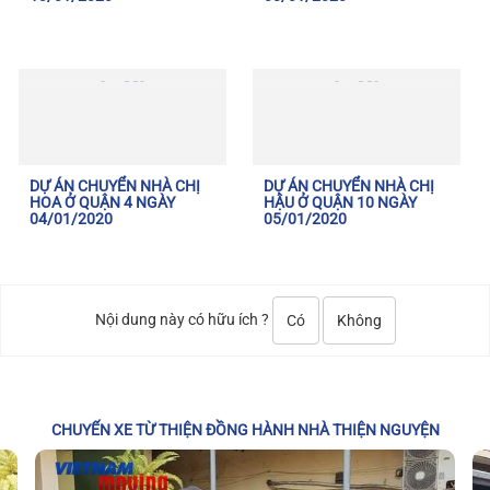
DỰ ÁN CHUYỂN NHÀ CHỊ
DỰ ÁN CHUYỂN NHÀ CHỊ
HOA Ở QUẬN 4 NGÀY
HẬU Ở QUẬN 10 NGÀY
04/01/2020
05/01/2020
Nội dung này có hữu ích ?
Có
Không
CHUYẾN XE TỪ THIỆN ĐỒNG HÀNH NHÀ THIỆN NGUYỆN