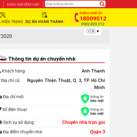
KINH NGHIỆM HAY
Hotline miễn phí
18009012
 HIỆN TRẠNG
DỰ ÁN HOÀN THÀNH
0902.823.212
🇻🇳 ▾
/2020
Thông tin dự án chuyển nhà:
Khách hàng:
Anh Thanh
Địa chỉ cũ:
Nguyễn Thiện Thuật, Q. 3, TP. Hồ Chí
Minh
Địa chỉ mới:
Số điện thoại:
Dịch vụ sử dụng:
Chuyển nhà trọn gói
Địa điểm chuyển nhà:
Quận 3