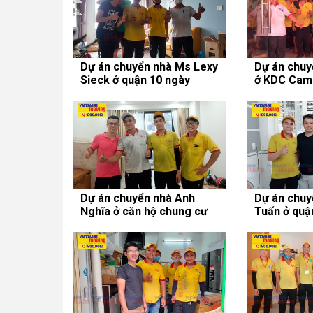
Dự án chuyển nhà Ms Lexy
Dự án chuy
Sieck ở quận 10 ngày
ở KDC Came
31/08/2020
huyện Bình
24/08/2020
Dự án chuyển nhà Anh
Dự án chuy
Nghĩa ở căn hộ chung cư
Tuấn ở quậ
Screc Tower
11/08/2020