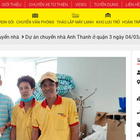
GIỚI THIỆU
CHUYẾN XE TỪ THIỆN
VIDEO
TUYỂN DỤNG
LIÊN HỆ
RỌN GÓI
CHUYỂN VĂN PHÒNG
THÁO LẮP MÁY LẠNH
KHO LƯU TRỮ
HOÀN TRẢ
uyển nhà
Dự án chuyển nhà Anh Thanh ở quận 3 ngày 04/03