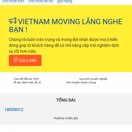
cho thuê kho
cho thuê xe tải
gửi hàng
VIETNAM MOVING LẮNG NGHE
BẠN !
Chúng tôi luôn trân trọng và mong đợi nhận được mọi ý kiến
đóng góp từ khách hàng để có thể nâng cấp trải nghiệm dịch
vụ tốt hơn nữa.
Gửi ý kiến
Cam kết đền bù 100%
Quy trình chuyên nghiệp
đồ đạc đánh mất, đỗ vỡ.
Vận chuyển nhanh chóng.
TỔNG ĐÀI:
18009012
Hotline miễn phí