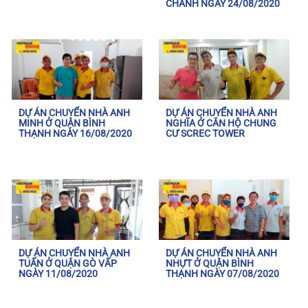
CHÁNH NGÀY 24/08/2020
DỰ ÁN CHUYỂN NHÀ ANH
DỰ ÁN CHUYỂN NHÀ ANH
MINH Ở QUẬN BÌNH
NGHĨA Ở CĂN HỘ CHUNG
THẠNH NGÀY 16/08/2020
CƯ SCREC TOWER
DỰ ÁN CHUYỂN NHÀ ANH
DỰ ÁN CHUYỂN NHÀ ANH
TUẤN Ở QUẬN GÒ VẤP
NHỰT Ở QUẬN BÌNH
NGÀY 11/08/2020
THẠNH NGÀY 07/08/2020