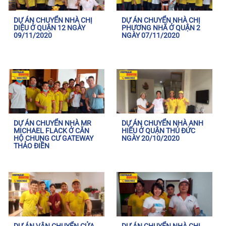
DỰ ÁN CHUYỂN NHÀ CHỊ
DỰ ÁN CHUYỂN NHÀ CHỊ
DIỆU Ở QUẬN 12 NGÀY
PHƯƠNG NHÃ Ở QUẬN 2
09/11/2020
NGÀY 07/11/2020
DỰ ÁN CHUYỂN NHÀ MR
DỰ ÁN CHUYỂN NHÀ ANH
MICHAEL FLACK Ở CĂN
HIẾU Ở QUẬN THỦ ĐỨC
HỘ CHUNG CƯ GATEWAY
NGÀY 20/10/2020
THẢO ĐIỀN