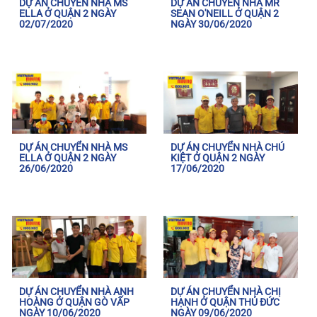
DỰ ÁN CHUYỂN NHÀ MS
DỰ ÁN CHUYỂN NHÀ MR
ELLA Ở QUẬN 2 NGÀY
SEAN O'NEILL Ở QUẬN 2
02/07/2020
NGÀY 30/06/2020
DỰ ÁN CHUYỂN NHÀ MS
DỰ ÁN CHUYỂN NHÀ CHÚ
ELLA Ở QUẬN 2 NGÀY
KIỆT Ở QUẬN 2 NGÀY
26/06/2020
17/06/2020
DỰ ÁN CHUYỂN NHÀ ANH
DỰ ÁN CHUYỂN NHÀ CHỊ
HOÀNG Ở QUẬN GÒ VẤP
HẠNH Ở QUẬN THỦ ĐỨC
NGÀY 10/06/2020
NGÀY 09/06/2020