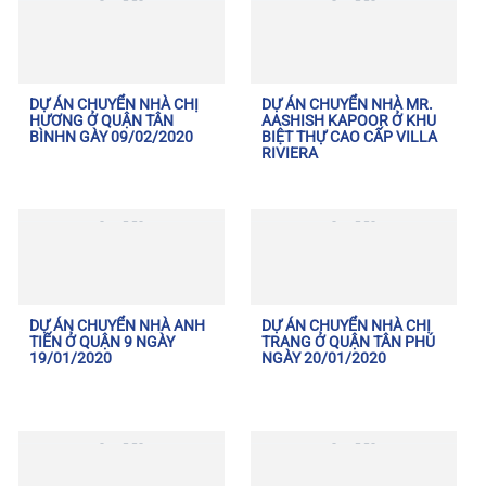
DỰ ÁN CHUYỂN NHÀ CHỊ
DỰ ÁN CHUYỂN NHÀ MR.
HƯƠNG Ở QUẬN TÂN
AASHISH KAPOOR Ở KHU
BÌNHN GÀY 09/02/2020
BIỆT THỰ CAO CẤP VILLA
RIVIERA
DỰ ÁN CHUYỂN NHÀ ANH
DỰ ÁN CHUYỂN NHÀ CHỊ
TIẾN Ở QUẬN 9 NGÀY
TRANG Ở QUẬN TÂN PHÚ
19/01/2020
NGÀY 20/01/2020