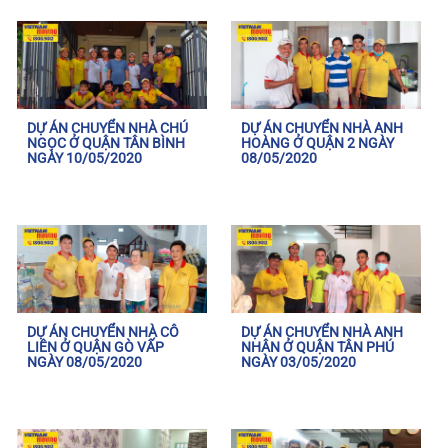
DỰ ÁN CHUYỂN NHÀ CHÚ
DỰ ÁN CHUYỂN NHÀ ANH
NGỌC Ở QUẬN TÂN BÌNH
HOÀNG Ở QUẬN 2 NGÀY
NGÀY 10/05/2020
08/05/2020
DỰ ÁN CHUYỂN NHÀ CÔ
DỰ ÁN CHUYỂN NHÀ ANH
LIÊN Ở QUẬN GÒ VẤP
NHÂN Ở QUẬN TÂN PHÚ
NGÀY 08/05/2020
NGÀY 03/05/2020