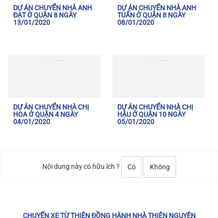
DỰ ÁN CHUYỂN NHÀ ANH
DỰ ÁN CHUYỂN NHÀ ANH
ĐẠT Ở QUẬN 8 NGÀY
TUẤN Ở QUẬN 8 NGÀY
13/01/2020
08/01/2020
DỰ ÁN CHUYỂN NHÀ CHỊ
DỰ ÁN CHUYỂN NHÀ CHỊ
HOA Ở QUẬN 4 NGÀY
HẬU Ở QUẬN 10 NGÀY
04/01/2020
05/01/2020
Nội dung này có hữu ích ?
Có
Không
CHUYẾN XE TỪ THIỆN ĐỒNG HÀNH NHÀ THIỆN NGUYỆN