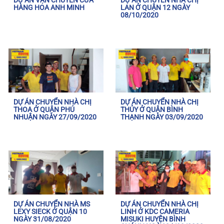
DỰ ÁN VẬN CHUYỂN CỬA
DỰ ÁN CHUYỂN NHÀ CHỊ
HÀNG HOA ANH MINH
LAN Ở QUẬN 12 NGÀY
08/10/2020
DỰ ÁN CHUYỂN NHÀ CHỊ
DỰ ÁN CHUYỂN NHÀ CHỊ
THOA Ở QUẬN PHÚ
THỦY Ở QUẬN BÌNH
NHUẬN NGÀY 27/09/2020
THẠNH NGÀY 03/09/2020
DỰ ÁN CHUYỂN NHÀ MS
DỰ ÁN CHUYỂN NHÀ CHỊ
LEXY SIECK Ở QUẬN 10
LINH Ở KDC CAMERIA
NGÀY 31/08/2020
MISUKI HUYỆN BÌNH