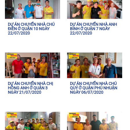
DỰ ÁN CHUYỂN NHÀ CHÚ
DỰ ÁN CHUYỂN NHÀ ANH
ĐIỀN Ở QUẬN 10 NGÀY
BÌNH Ở QUẬN 7 NGÀY
22/07/2020
22/07/2020
DỰ ÁN CHUYỂN NHÀ CHỊ
DỰ ÁN CHUYỂN NHÀ CHÚ
HỒNG ANH Ở QUẬN 3
QUÝ Ở QUẬN PHÚ NHUẬN
NGÀY 21/07/2020
NGÀY 06/07/2020