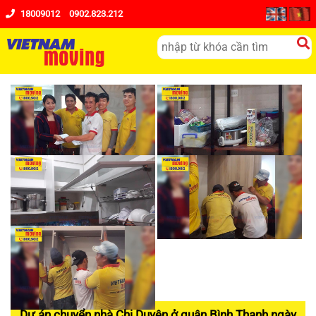
18009012
0902.823.212
Dự án chuyển nhà Chị Duyên ở quận Bình Thạnh ngày