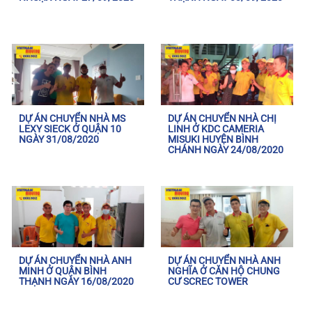
DỰ ÁN CHUYỂN NHÀ MS
DỰ ÁN CHUYỂN NHÀ CHỊ
LEXY SIECK Ở QUẬN 10
LINH Ở KDC CAMERIA
NGÀY 31/08/2020
MISUKI HUYỆN BÌNH
CHÁNH NGÀY 24/08/2020
DỰ ÁN CHUYỂN NHÀ ANH
DỰ ÁN CHUYỂN NHÀ ANH
MINH Ở QUẬN BÌNH
NGHĨA Ở CĂN HỘ CHUNG
THẠNH NGÀY 16/08/2020
CƯ SCREC TOWER