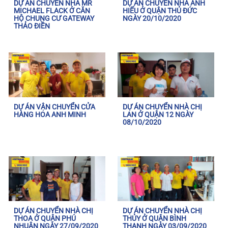
DỰ ÁN CHUYỂN NHÀ MR
DỰ ÁN CHUYỂN NHÀ ANH
MICHAEL FLACK Ở CĂN
HIẾU Ở QUẬN THỦ ĐỨC
HỘ CHUNG CƯ GATEWAY
NGÀY 20/10/2020
THẢO ĐIỀN
DỰ ÁN VẬN CHUYỂN CỬA
DỰ ÁN CHUYỂN NHÀ CHỊ
HÀNG HOA ANH MINH
LAN Ở QUẬN 12 NGÀY
08/10/2020
DỰ ÁN CHUYỂN NHÀ CHỊ
DỰ ÁN CHUYỂN NHÀ CHỊ
THOA Ở QUẬN PHÚ
THỦY Ở QUẬN BÌNH
NHUẬN NGÀY 27/09/2020
THẠNH NGÀY 03/09/2020