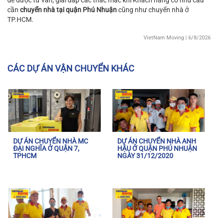
để được tư vấn, giải đáp các thắc mắc khi Khách hàng có nhu cầu
cần
chuyển nhà tại quận Phú Nhuận
cũng như chuyển nhà ở
TP.HCM.
VietNam Moving
| 6/8/2026
CÁC DỰ ÁN VẬN CHUYỂN KHÁC
DỰ ÁN CHUYỂN NHÀ MC
DỰ ÁN CHUYỂN NHÀ ANH
ĐẠI NGHĨA Ở QUẬN 7,
HẬU Ở QUẬN PHÚ NHUẬN
TPHCM
NGÀY 31/12/2020