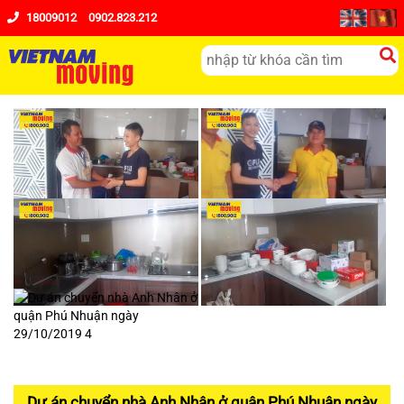
18009012
0902.823.212
Dự án chuyển nhà Anh Nhân ở quận Phú Nhuận ngày