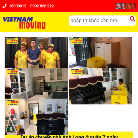
18009012
0902.823.212
Dự án chuyển nhà Anh Long ở quận 7 ngày