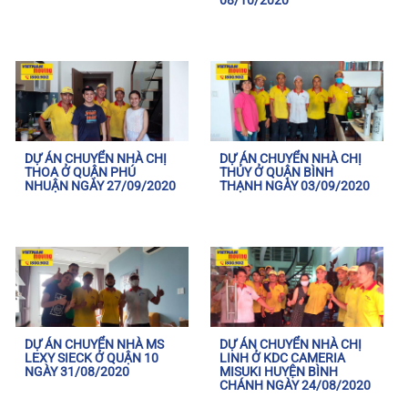
08/10/2020
DỰ ÁN CHUYỂN NHÀ CHỊ
DỰ ÁN CHUYỂN NHÀ CHỊ
THOA Ở QUẬN PHÚ
THỦY Ở QUẬN BÌNH
NHUẬN NGÀY 27/09/2020
THẠNH NGÀY 03/09/2020
DỰ ÁN CHUYỂN NHÀ MS
DỰ ÁN CHUYỂN NHÀ CHỊ
LEXY SIECK Ở QUẬN 10
LINH Ở KDC CAMERIA
NGÀY 31/08/2020
MISUKI HUYỆN BÌNH
CHÁNH NGÀY 24/08/2020