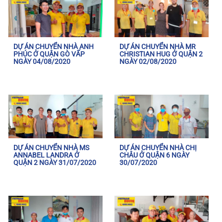
DỰ ÁN CHUYỂN NHÀ ANH
DỰ ÁN CHUYỂN NHÀ MR
PHÚC Ở QUẬN GÒ VẤP
CHRISTIAN HUG Ở QUẬN 2
NGÀY 04/08/2020
NGÀY 02/08/2020
DỰ ÁN CHUYỂN NHÀ MS
DỰ ÁN CHUYỂN NHÀ CHỊ
ANNABEL LANDRA Ở
CHÂU Ở QUẬN 6 NGÀY
QUẬN 2 NGÀY 31/07/2020
30/07/2020