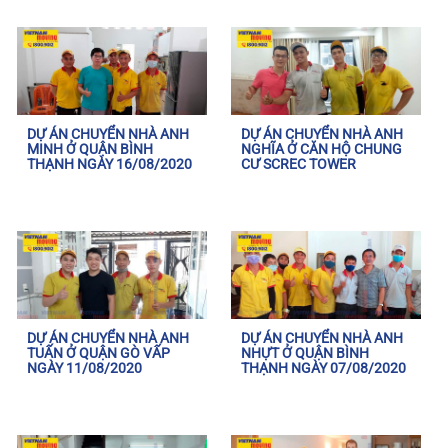
DỰ ÁN CHUYỂN NHÀ ANH
DỰ ÁN CHUYỂN NHÀ ANH
MINH Ở QUẬN BÌNH
NGHĨA Ở CĂN HỘ CHUNG
THẠNH NGÀY 16/08/2020
CƯ SCREC TOWER
DỰ ÁN CHUYỂN NHÀ ANH
DỰ ÁN CHUYỂN NHÀ ANH
TUẤN Ở QUẬN GÒ VẤP
NHỰT Ở QUẬN BÌNH
NGÀY 11/08/2020
THẠNH NGÀY 07/08/2020