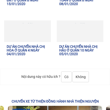
ĐẠT Ở QUẬN 8 NGÀY
TUẤN Ở QUẬN 8 NGÀY
13/01/2020
08/01/2020
DỰ ÁN CHUYỂN NHÀ CHỊ
DỰ ÁN CHUYỂN NHÀ CHỊ
HOA Ở QUẬN 4 NGÀY
HẬU Ở QUẬN 10 NGÀY
04/01/2020
05/01/2020
Nội dung này có hữu ích ?
Có
Không
CHUYẾN XE TỪ THIỆN ĐỒNG HÀNH NHÀ THIỆN NGUYỆN