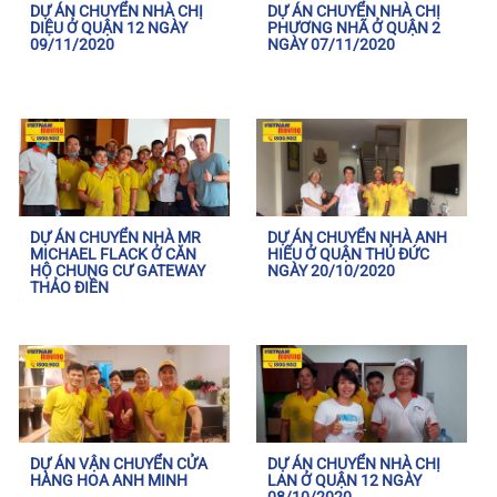
DỰ ÁN CHUYỂN NHÀ CHỊ
DỰ ÁN CHUYỂN NHÀ CHỊ
DIỆU Ở QUẬN 12 NGÀY
PHƯƠNG NHÃ Ở QUẬN 2
09/11/2020
NGÀY 07/11/2020
DỰ ÁN CHUYỂN NHÀ MR
DỰ ÁN CHUYỂN NHÀ ANH
MICHAEL FLACK Ở CĂN
HIẾU Ở QUẬN THỦ ĐỨC
HỘ CHUNG CƯ GATEWAY
NGÀY 20/10/2020
THẢO ĐIỀN
DỰ ÁN VẬN CHUYỂN CỬA
DỰ ÁN CHUYỂN NHÀ CHỊ
HÀNG HOA ANH MINH
LAN Ở QUẬN 12 NGÀY