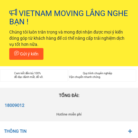
VIETNAM MOVING LẮNG NGHE
BẠN !
Chúng tôi luôn trân trọng và mong đợi nhận được mọi ý kiến
đóng góp từ khách hàng để có thể nâng cấp trải nghiệm dịch
vụ tốt hơn nữa.
Gửi ý kiến
Cam kết đền bù 100%
Quy trình chuyên nghiệp
đồ đạc đánh mất, đỗ vỡ.
Vận chuyển nhanh chóng.
TỔNG ĐÀI:
18009012
Hotline miễn phí
THÔNG TIN