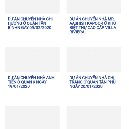
DỰ ÁN CHUYỂN NHÀ CHỊ
DỰ ÁN CHUYỂN NHÀ MR.
HƯƠNG Ở QUẬN TÂN
AASHISH KAPOOR Ở KHU
BÌNHN GÀY 09/02/2020
BIỆT THỰ CAO CẤP VILLA
RIVIERA
DỰ ÁN CHUYỂN NHÀ ANH
DỰ ÁN CHUYỂN NHÀ CHỊ
TIẾN Ở QUẬN 9 NGÀY
TRANG Ở QUẬN TÂN PHÚ
19/01/2020
NGÀY 20/01/2020