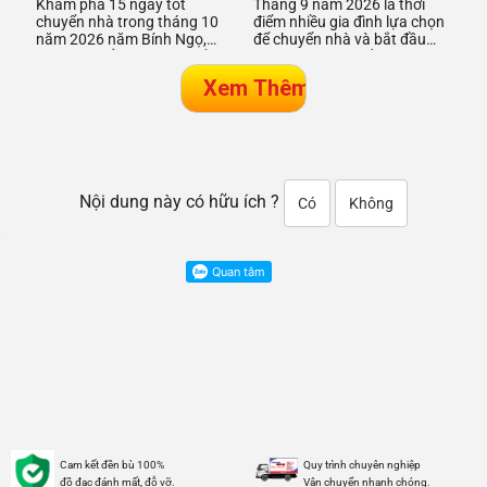
Khám phá 15 ngày tốt
Tháng 9 năm 2026 là thời
chuyển nhà trong tháng 10
điểm nhiều gia đình lựa chọn
năm 2026 năm Bính Ngọ,
để chuyển nhà và bắt đầu
giúp gia chủ chọn thời điểm
một hành trình sống mới.
thuận lợi, mang lại may mắn
Việc xem ngày tốt chuyển n
và s
Nội dung này có hữu ích ?
Có
Không
Cam kết đền bù 100%
Quy trình chuyên nghiệp
đồ đạc đánh mất, đỗ vỡ.
Vận chuyển nhanh chóng.