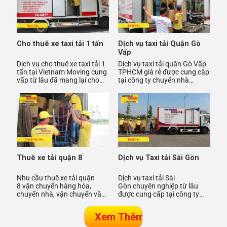
Cho thuê xe taxi tải 1 tấn
Dịch vụ taxi tải Quận Gò
Vấp
Dịch vụ cho thuê xe taxi tải 1
Dịch vụ taxi tải quận Gò Vấp
tấn tại Vietnam Moving cung
TPHCM giá rẻ được cung câp
vấp từ lâu đã mang lại cho
tại công ty chuyển nhà
mọi người sử dụng dịch vụ
Vietnam Moving với nhiều
cho thuê xe taxi t
tiện ích dịch vụ đã mang l
Thuê xe tải quận 8
Dịch vụ Taxi tải Sài Gòn
Nhu cầu thuê xe tải quận
Dịch vụ taxi tải Sài
8 vận chuyển hàng hóa,
Gòn chuyên nghiệp từ lâu
chuyển nhà, vận chuyển văn
được cung cấp tại công ty
phòng là nhu cầu được mọi
taxi tải chuyển nhà Vietnam
người dân tại Quận 8 TPHCM
Moving với nhiều tiện ích mà
ch
d