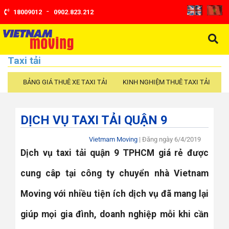
-
18009012
0902.823.212
Taxi tải
BẢNG GIÁ THUÊ XE TAXI TẢI
KINH NGHIỆM THUÊ TAXI TẢI
C
DỊCH VỤ TAXI TẢI QUẬN 9
Vietmam Moving
| Đăng ngày
6/4/2019
Dịch vụ taxi tải quận 9 TPHCM giá rẻ được
cung câp tại công ty chuyển nhà Vietnam
Moving với nhiều tiện ích dịch vụ đã mang lại
giúp mọi gia đình, doanh nghiệp mỗi khi cần