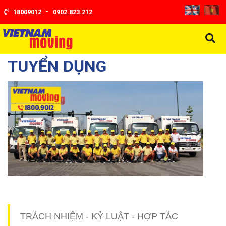
-
18009012
0902.823.212
TUYỂN DỤNG
TRÁCH NHIỆM - KỶ LUẬT - HỢP TÁC