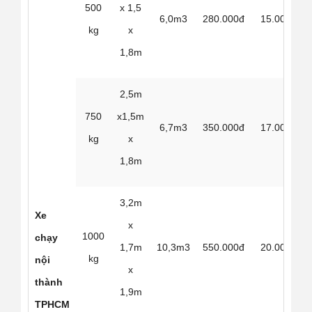
500
x 1,5
6,0m3
280.000đ
15.000đ
kg
x
1,8m
2,5m
750
x1,5m
6,7m3
350.000đ
17.000đ
kg
x
1,8m
3,2m
Xe
x
1000
chạy
1,7m
10,3m3
550.000đ
20.000đ
kg
nội
x
thành
1,9m
TPHCM