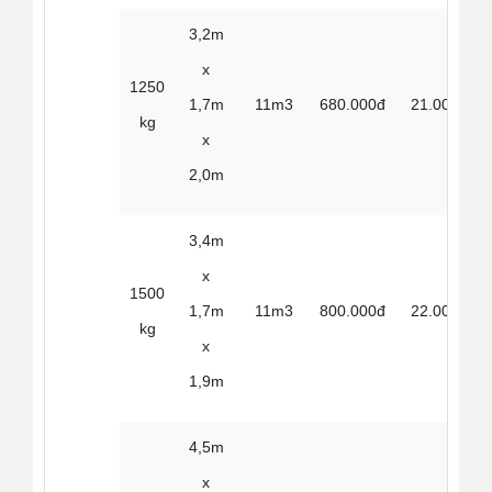
3,2m
x
1250
1,7m
11m3
680.000đ
21.000đ
kg
x
2,0m
3,4m
x
1500
1,7m
11m3
800.000đ
22.000đ
kg
x
1,9m
4,5m
x