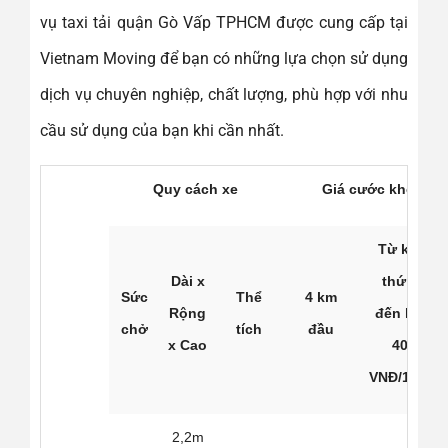
vụ taxi tải quận Gò Vấp TPHCM được cung cấp tại
Vietnam Moving để bạn có những lựa chọn sử dụng
dịch vụ chuyên nghiệp, chất lượng, phù hợp với nhu
cầu sử dụng của bạn khi cần nhất.
Quy cách xe
Giá cước không bô
Từ km
Dài x
thứ 4
Sức
Thể
4 km
Rộng
đến km
chở
tích
đầu
x Cao
40
VNĐ/1km
2,2m