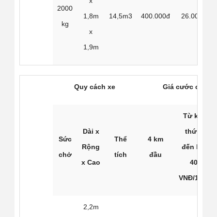
x
2000
1,8m
14,5m3
400.000đ
26.000đ
kg
x
1,9m
Quy cách xe
Giá cước có bốc
Từ km
Dài x
thứ 4
Sức
Thể
4 km
Rộng
đến km
chở
tích
đầu
x Cao
40
VNĐ/1km
2,2m