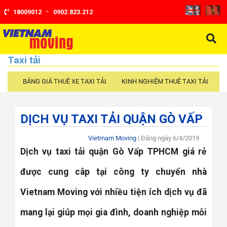
-
18009012
0902.823.212
Taxi tải
BẢNG GIÁ THUÊ XE TAXI TẢI
KINH NGHIỆM THUÊ TAXI TẢI
C
DỊCH VỤ TAXI TẢI QUẬN GÒ VẤP
Vietmam Moving
| Đăng ngày
6/4/2019
Dịch vụ taxi tải quận Gò Vấp TPHCM giá rẻ
được cung câp tại công ty chuyển nhà
Vietnam Moving với nhiều tiện ích dịch vụ đã
mang lại giúp mọi gia đình, doanh nghiệp mỗi