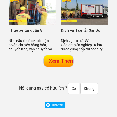
Thuê xe tải quận 8
Dịch vụ Taxi tải Sài Gòn
Nhu cầu thuê xe tải quận
Dịch vụ taxi tải Sài
8 vận chuyển hàng hóa,
Gòn chuyên nghiệp từ lâu
chuyển nhà, vận chuyển văn
được cung cấp tại công ty
phòng là nhu cầu được mọi
taxi tải chuyển nhà Vietnam
người dân tại Quận 8 TPHCM
Moving với nhiều tiện ích mà
ch
d
Nội dung này có hữu ích ?
Có
Không