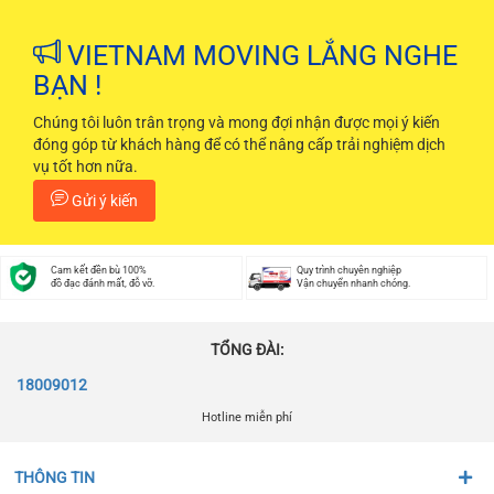
VIETNAM MOVING LẮNG NGHE
BẠN !
Chúng tôi luôn trân trọng và mong đợi nhận được mọi ý kiến
đóng góp từ khách hàng để có thể nâng cấp trải nghiệm dịch
vụ tốt hơn nữa.
Gửi ý kiến
Cam kết đền bù 100%
Quy trình chuyên nghiệp
đồ đạc đánh mất, đỗ vỡ.
Vận chuyển nhanh chóng.
TỔNG ĐÀI:
18009012
Hotline miễn phí
THÔNG TIN