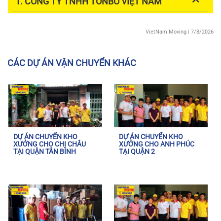
1. CÔNG TY TNHH TONBO VIỆT NAM
VietNam Moving
| 7/8/2026
CÁC DỰ ÁN VẬN CHUYỂN KHÁC
DỰ ÁN CHUYỂN KHO
DỰ ÁN CHUYỂN KHO
XƯỞNG CHO CHỊ CHÂU
XƯỞNG CHO ANH PHÚC
TẠI QUẬN TÂN BÌNH
TẠI QUẬN 2