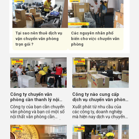
Tại sao nên thuê dịch vụ
Các nguyên nhân phổ
vận chuyển văn phòng
biến cho việc chuyển văn
trọn gói ?
phòng
Công ty chuyển văn
Công ty nào cung cấp
phòng cần thanh lý nội
dịch vụ chuyển văn phòng
thất bàn ghế làm việc ở
trọn gói HCM tốt nhất
Công ty của bạn cần chuyển
Xuất phát từ nhu cầu của
đâu?
văn phòng và bạn có một số
các công ty, doanh nghiệp
nội thất văn phòng cần
mà hiện nay dịch vụ chuyển
thanh lý? Bạn chưa biết xử lý
văn phòng trọn gói xuất hiện
việc này như thế nào?
ngày càng nhiều ở các t