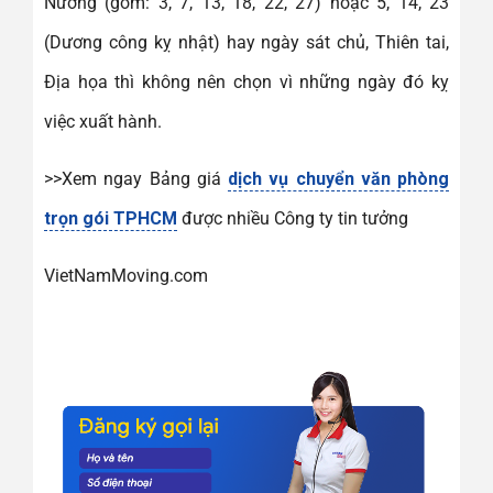
Nương (gồm: 3, 7, 13, 18, 22, 27) hoặc 5, 14, 23
(Dương công kỵ nhật) hay ngày sát chủ, Thiên tai,
Địa họa thì không nên chọn vì những ngày đó kỵ
việc xuất hành.
>>Xem ngay Bảng giá
dịch vụ chuyển văn phòng
trọn gói TPHCM
được nhiều Công ty tin tưởng
VietNamMoving.com