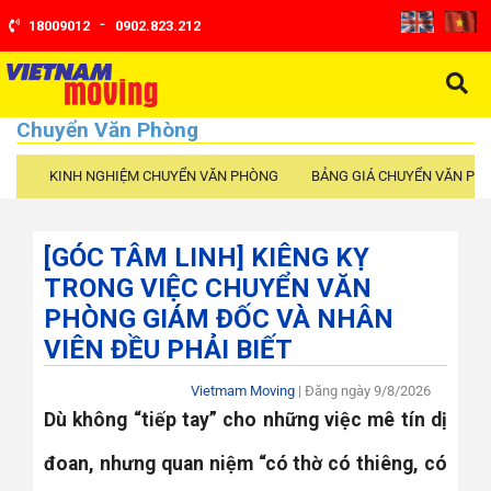
-
18009012
0902.823.212
Chuyển Văn Phòng
KINH NGHIỆM CHUYỂN VĂN PHÒNG
BẢNG GIÁ CHUYỂN VĂN PH
[GÓC TÂM LINH] KIÊNG KỴ
TRONG VIỆC CHUYỂN VĂN
PHÒNG GIÁM ĐỐC VÀ NHÂN
VIÊN ĐỀU PHẢI BIẾT
Vietmam Moving
| Đăng ngày
9/8/2026
Dù không “tiếp tay” cho những việc mê tín dị
đoan, nhưng quan niệm “có thờ có thiêng, có