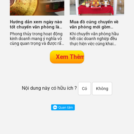
Hướng dẫn xem ngày nào
Mua đồ cúng chuyển về
tốt chuyển văn phòng làm
văn phòng mới gồm
việc
những gì?
Phong thủy trong hoạt động
Khi chuyển văn phòng hầu
kinh doanh mang ý nghĩa vô
hết các doanh nghiệp đều
cùng quan trọng và được rất
thực hiện việc cúng khai
nhiều doanh nghiệp quan
trương ở văn phòng mới với
tâm. Từ việc xây dựng vă
mong muốn rư
Nội dung này có hữu ích ?
Có
Không