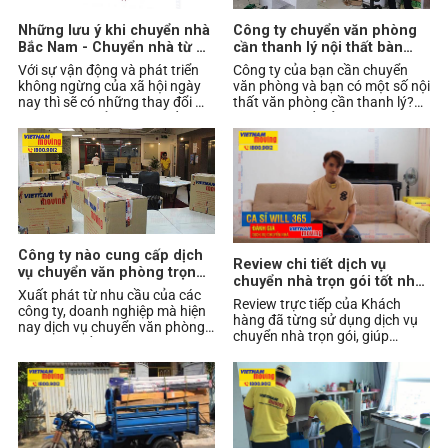
Những lưu ý khi chuyển nhà
Công ty chuyển văn phòng
Bắc Nam - Chuyển nhà từ Hà
cần thanh lý nội thất bàn
Nội vào HCM (Sài Gòn)
ghế làm việc ở đâu?
Với sự vận động và phát triển
Công ty của bạn cần chuyển
không ngừng của xã hội ngày
văn phòng và bạn có một số nội
nay thì sẽ có những thay đổi mà
thất văn phòng cần thanh lý?
bạn không thể ngờ tới. Nếu một
Bạn chưa biết xử lý việc này
ngày nào
như thế nào?
Công ty nào cung cấp dịch
Review chi tiết dịch vụ
vụ chuyển văn phòng trọn
chuyển nhà trọn gói tốt nhất
gói HCM tốt nhất
Xuất phát từ nhu cầu của các
hiện nay tại TPHCM
Review trực tiếp của Khách
công ty, doanh nghiệp mà hiện
hàng đã từng sử dụng dịch vụ
nay dịch vụ chuyển văn phòng
chuyển nhà trọn gói, giúp
trọn gói xuất hiện ngày càng
Khách hàng xem đánh giá chi
nhiều ở các t
tiết và chọn một dịc