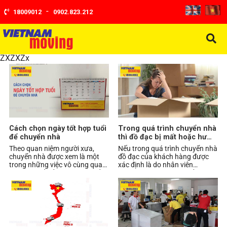
-
18009012
0902.823.212
ZXZXZx
Cách chọn ngày tốt hợp tuổi
Trong quá trình chuyển nhà
để chuyển nhà
thì đồ đạc bị mất hoặc hư
hỏng sẽ như thế nào ?
Theo quan niệm người xưa,
Nếu trong quá trình chuyển nhà
chuyển nhà được xem là một
đồ đạc của khách hàng được
trong những việc vô cùng quan
xác định là do nhân viên
trọng vì thế nếu chọn ngày tốt
Vietnam Moving làm mất,
theo tuổi để chu
Vietnam Moving sẽ có ch