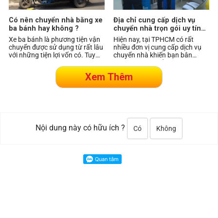
Có nên chuyển nhà bằng xe
Địa chỉ cung cấp dịch vụ
ba bánh hay không ?
chuyển nhà trọn gói uy tín
tại TPHCM
Xe ba bánh là phương tiện vận
Hiện nay, tại TPHCM có rất
chuyển được sử dụng từ rất lâu
nhiều đơn vị cung cấp dịch vụ
với những tiện lợi vốn có. Tuy
chuyển nhà khiến bạn bân
nhiên, bên cạnh những tiện lợi
khuân không biết chọn đơn vị
thì nó
nào uy tín, hãy cùn
Nội dung này có hữu ích ?
Có
Không