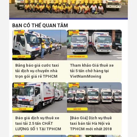
BẠN CÓ THỂ QUAN TÂM
Bảng báo giá cước taxi
Tham khảo Giá thuê xe
tải dịch vụ chuyển nhà
tải 5 tấn chở hàng tại
trọn gói giá rẻ TPHCM
VietNamMoving
Báo giá dịch vụ thuê xe
[Báo Giá] Dịch vụ thuê
taxi tải 2.5 tấn CHẤT
taxi bán tải Hà Nội và
LƯỢNG SỐ 1 TẠI TPHCM
TPHCM mới nhất 2018