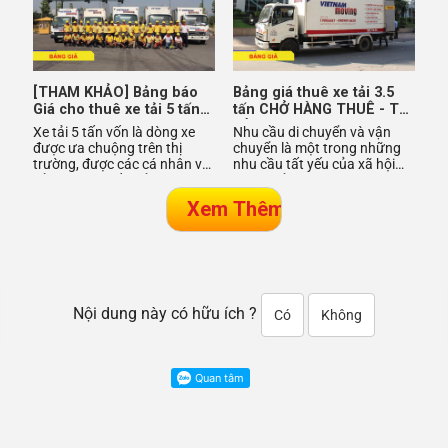
[THAM KHẢO] Bảng báo
Bảng giá thuê xe tải 3.5
Giá cho thuê xe tải 5 tấn
tấn CHỞ HÀNG THUÊ - TỰ
chở hàng đi tỉnh tại Sài
LÁI trong Nội Thành và Đi
Xe tải 5 tấn vốn là dòng xe
Nhu cầu di chuyển và vận
Gòn Tháng 8/2018
Tỉnh
được ưa chuộng trên thị
chuyển là một trong những
trường, được các cá nhân và
nhu cầu tất yếu của xã hội
tổ chức tìm đến để vận
phát triển, đặc biệt thời kỳ
chuyển hàng hóa đường dài,
giao thương mở rộng và
Nội dung này có hữu ích ?
Có
Không