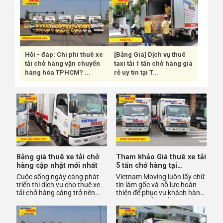
Hỏi - đáp: Chi phí thuê xe
[Bảng Giá] Dịch vụ thuê
tải chở hàng vận chuyển
taxi tải 1 tấn chở hàng giá
hàng hóa TPHCM? ...
rẻ uy tín tại T...
Bảng giá thuê xe tải chở
Tham khảo Giá thuê xe tải
hàng cập nhật mới nhất
5 tấn chở hàng tại
VietNamMoving
Cuộc sống ngày càng phát
Vietnam Moving luôn lấy chữ
triển thì dịch vụ cho thuê xe
tín làm gốc và nỗ lực hoàn
tải chở hàng càng trở nên
thiện để phục vụ khách hàng
thông dụng và quen thuộc
một cách tốt nhất. Với đội
khi các hộ gia đình, doa
ngũ nhân viên giàu k