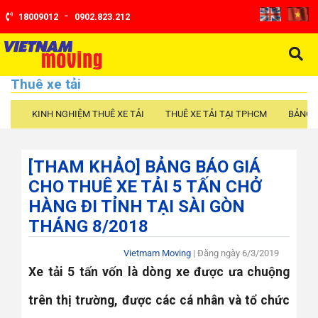
-
18009012
0902.823.212
Thuê xe tải
KINH NGHIỆM THUÊ XE TẢI
THUÊ XE TẢI TẠI TPHCM
BẢNG G
[THAM KHẢO] BẢNG BÁO GIÁ
CHO THUÊ XE TẢI 5 TẤN CHỞ
HÀNG ĐI TỈNH TẠI SÀI GÒN
THÁNG 8/2018
Vietmam Moving
| Đăng ngày
6/3/2019
Xe tải 5 tấn vốn là dòng xe được ưa chuộng
trên thị trường, được các cá nhân và tổ chức