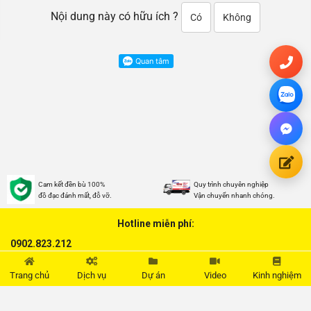
Nội dung này có hữu ích ?
Có
Không
Cam kết đền bù 100%
Quy trình chuyên nghiệp
đồ đạc đánh mất, đỗ vỡ.
Vận chuyển nhanh chóng.
Hotline miễn phí:
0902.823.212
Trang chủ
Dịch vụ
Dự án
Video
Kinh nghiệm
THÔNG TIN