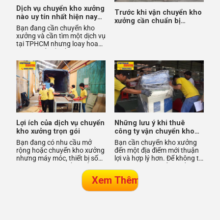
Dịch vụ chuyển kho xưởng
Trước khi vận chuyển kho
nào uy tín nhất hiện nay
xưởng cần chuẩn bị
tại TPHCM
Bạn đang cần chuyển kho
những gì?
xưởng và cần tìm một dịch vụ
tại TPHCM nhưng loay hoay
không biết bắt đầu từ đâu?
Hãy tham khảo ngay bài v
Lợi ích của dịch vụ chuyển
Những lưu ý khi thuê
kho xưởng trọn gói
công ty vận chuyển kho
xưởng trọn gói
Bạn đang có nhu cầu mở
Bạn cần chuyển kho xưởng
rộng hoặc chuyển kho xưởng
đến một địa điểm mới thuận
nhưng máy móc, thiết bị số
lợi và hợp lý hơn. Để không trì
lượng lớn lại quá cồng kềnh
hoãn công việc sản xuất kinh
khiến bạn e ngại vì không
doanh, bạn cần lự