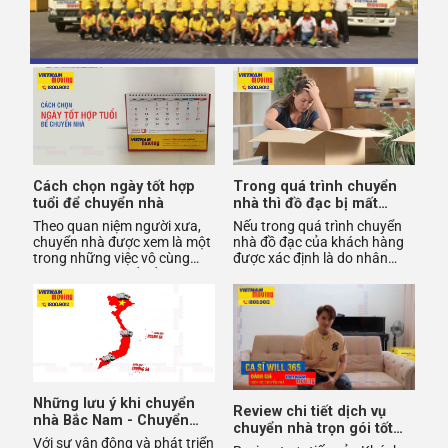
Cách chọn ngày tốt hợp
Trong quá trình chuyển
tuổi để chuyển nhà
nhà thì đồ đạc bị mất
hoặc hư hỏng sẽ như thế
Theo quan niệm người xưa,
Nếu trong quá trình chuyển
nào ?
chuyển nhà được xem là một
nhà đồ đạc của khách hàng
trong những việc vô cùng
được xác định là do nhân
quan trọng vì thế nếu chọn
viên Vietnam Moving làm
ngày tốt theo tuổi để chu
mất, Vietnam Moving sẽ
có ch
Những lưu ý khi chuyển
Review chi tiết dịch vụ
nhà Bắc Nam - Chuyển
chuyển nhà trọn gói tốt
nhà từ Hà Nội vào HCM
Với sự vận động và phát triển
nhất hiện nay tại TPHCM