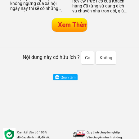
Review trực tiếp của Khách
(Sài Gòn)
không ngừng của xã hội
hàng đã từng sử dụng dịch
ngày nay thì sẽ có những
vụ chuyển nhà trọn gói, giúp
thay đổi mà bạn không thể
Khách hàng xem đánh giá chi
ngờ tới. Nếu một ngày nào
tiết và chọn một dịc
Nội dung này có hữu ích ?
Có
Không
Cam kết đền bù 100%
Quy trình chuyên nghiệp
đồ đạc đánh mất, đỗ vỡ.
Vận chuyển nhanh chóng.