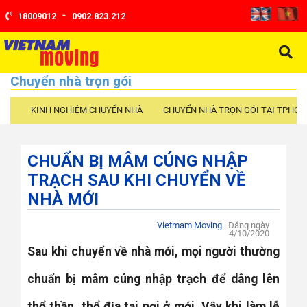
-
18009012
0902.823.212
Chuyển nhà trọn gói
KINH NGHIỆM CHUYỂN NHÀ
CHUYỂN NHÀ TRỌN GÓI TẠI TPHCM
CHUẨN BỊ MÂM CÚNG NHẬP
TRẠCH SAU KHI CHUYỂN VỀ
NHÀ MỚI
Vietmam Moving
| Đăng ngày
4/10/2020
Sau khi chuyển về nhà mới, mọi người thường
chuẩn bị mâm cúng nhập trạch để dâng lên
thổ thần, thổ địa tại nơi ở mới. Vậy khi làm lễ