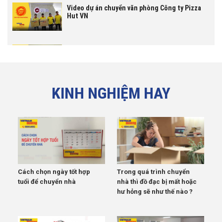
Video dự án chuyển văn phòng Công ty Pizza
Hut VN
Video dự án chuyển văn phòng Công ty Cổ Phần
Tiki
KINH NGHIỆM HAY
Video dự án chuyển văn phòng công ty
Vincommerce
Cách chọn ngày tốt hợp
Trong quá trình chuyển
tuổi để chuyển nhà
nhà thì đồ đạc bị mất hoặc
hư hỏng sẽ như thế nào ?