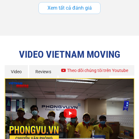
Xem tất cả đánh giá
VIDEO VIETNAM MOVING
Theo dõi chúng tôi trên Youtube
Video
Reviews
Chuyến Xe Từ Thiện