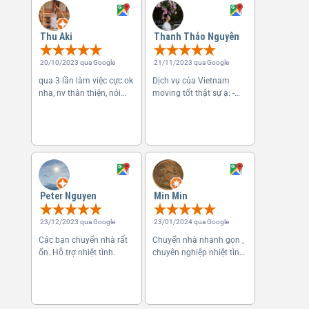
Thu Aki
Thanh Thảo Nguyễn
20/10/2023 qua Google
21/11/2023 qua Google
qua 3 lần làm việc cực ok
Dịch vụ của Vietnam
nha, nv thân thiện, nói
moving tốt thật sự ạ: -
chuyện cưng đến lần thứ
Các anh/ chú dù là lao
4, là 1 chị bạn làm việc
động phổ thông nhưng
thì gặp 1 nv chưa được
vui vẻ, nhã nhặn, lịch sự
train, mà sau đó cũng
lắm. - Làm việc nhanh
giai quyet ổn, nên khá ok
gọn, tận tâm, không
muốn để KH ...
Peter Nguyen
Min Min
23/12/2023 qua Google
23/01/2024 qua Google
Các bạn chuyển nhà rất
Chuyển nhà nhanh gọn ,
ổn. Hỗ trợ nhiệt tình.
chuyên nghiệp nhiệt tình
👍👍👍