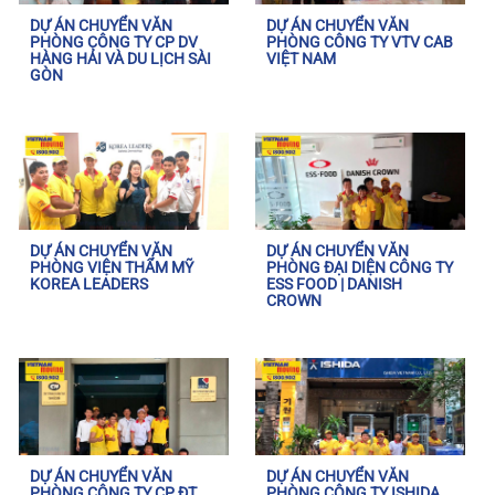
DỰ ÁN CHUYỂN VĂN
DỰ ÁN CHUYỂN VĂN
PHÒNG CÔNG TY CP DV
PHÒNG CÔNG TY VTV CAB
HÀNG HẢI VÀ DU LỊCH SÀI
VIỆT NAM
GÒN
DỰ ÁN CHUYỂN VĂN
DỰ ÁN CHUYỂN VĂN
PHÒNG VIỆN THẨM MỸ
PHÒNG ĐẠI DIỆN CÔNG TY
KOREA LEADERS
ESS FOOD | DANISH
CROWN
DỰ ÁN CHUYỂN VĂN
DỰ ÁN CHUYỂN VĂN
PHÒNG CÔNG TY CP ĐT
PHÒNG CÔNG TY ISHIDA