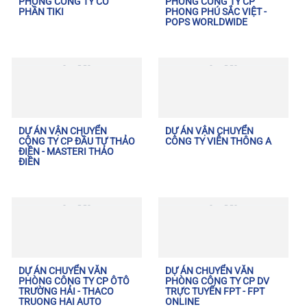
PHÒNG CÔNG TY CỔ
PHÒNG CÔNG TY CP
PHẦN TIKI
PHONG PHÚ SẮC VIỆT -
POPS WORLDWIDE
DỰ ÁN VẬN CHUYỂN
DỰ ÁN VẬN CHUYỂN
CÔNG TY CP ĐẦU TƯ THẢO
CÔNG TY VIỄN THÔNG A
ĐIỀN - MASTERI THẢO
ĐIỀN
DỰ ÁN CHUYỂN VĂN
DỰ ÁN CHUYỂN VĂN
PHÒNG CÔNG TY CP ÔTÔ
PHÒNG CÔNG TY CP DV
TRƯỜNG HẢI - THACO
TRỰC TUYẾN FPT - FPT
TRUONG HAI AUTO
ONLINE