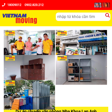
18009012
0902.823.212
Dự án chuyển văn phòng Nha Khoa Lan Anh