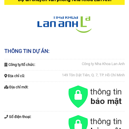
THÔNG TIN DỰ ÁN:
Công ty Nha Khoa Lan Anh
Công ty/tổ chức:
149 Tôn Dật Tiên, Q. 7, TP. Hồ Chí Minh
Địa chỉ cũ:
Địa chỉ mới:
Số điện thoại: