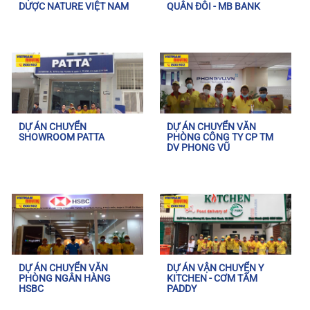
DƯỢC NATURE VIỆT NAM
QUÂN ĐÔI - MB BANK
DỰ ÁN CHUYỂN
DỰ ÁN CHUYỂN VĂN
SHOWROOM PATTA
PHÒNG CÔNG TY CP TM
DV PHONG VŨ
DỰ ÁN CHUYỂN VĂN
DỰ ÁN VẬN CHUYỂN Y
PHÒNG NGÂN HÀNG
KITCHEN - CƠM TẤM
HSBC
PADDY