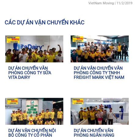
VietNam Moving
| 11/2/2019
CÁC DỰ ÁN VẬN CHUYỂN KHÁC
DỰ ÁN CHUYỂN VĂN
DỰ ÁN VẬN CHUYỂN VĂN
PHÒNG CÔNG TY SỮA
PHÒNG CÔNG TY TNHH
VITA DAIRY
FREIGHT MARK VIỆT NAM
DỰ ÁN VẬN CHUYỂN NỘI
DỰ ÁN CHUYỂN VĂN
BỘ CÔNG TY CỔ PHẦN
PHÒNG NGÂN HÀNG