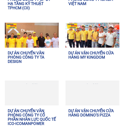
HẠ TẦNG KỸ THUẬT
VIỆT NAM
TPHCM (CII)
DỰ ÁN CHUYỂN VĂN
DỰ ÁN VẬN CHUYỂN CỬA
PHÒNG CÔNG TY TA
HÀNG MY KINGDOM
DESIGN
DỰ ÁN CHUYỂN VĂN
DỰ ÁN VẬN CHUYỂN CỬA
PHÒNG CÔNG TY CỔ
HÀNG DOMINO'S PIZZA
PHẦN NHÂN LỰC QUỐC TẾ
ICO-ICOMANPOWER