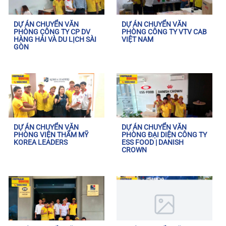
DỰ ÁN CHUYỂN VĂN
DỰ ÁN CHUYỂN VĂN
PHÒNG CÔNG TY CP DV
PHÒNG CÔNG TY VTV CAB
HÀNG HẢI VÀ DU LỊCH SÀI
VIỆT NAM
GÒN
DỰ ÁN CHUYỂN VĂN
DỰ ÁN CHUYỂN VĂN
PHÒNG VIỆN THẨM MỸ
PHÒNG ĐẠI DIỆN CÔNG TY
KOREA LEADERS
ESS FOOD | DANISH
CROWN