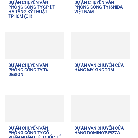
DỰ ÁN CHUYỂN VĂN
DỰ ÁN CHUYỂN VĂN
PHÒNG CÔNG TY CP ĐT
PHÒNG CÔNG TY ISHIDA
HẠ TẦNG KỸ THUẬT
VIỆT NAM
TPHCM (CII)
DỰ ÁN CHUYỂN VĂN
DỰ ÁN VẬN CHUYỂN CỬA
PHÒNG CÔNG TY TA
HÀNG MY KINGDOM
DESIGN
DỰ ÁN CHUYỂN VĂN
DỰ ÁN VẬN CHUYỂN CỬA
PHÒNG CÔNG TY CỔ
HÀNG DOMINO'S PIZZA
PHẦN NHÂN LỰC QUỐC TẾ