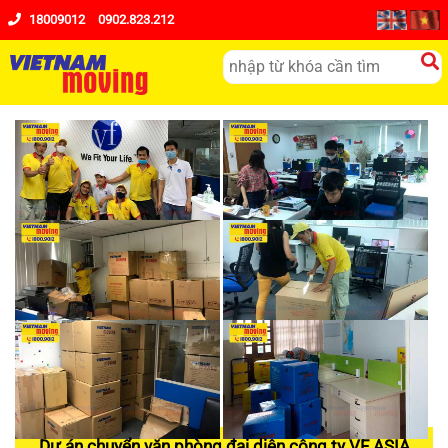
18009012
0902.823.212
Dự án chuyển văn phòng đại diện công ty VF ASIA