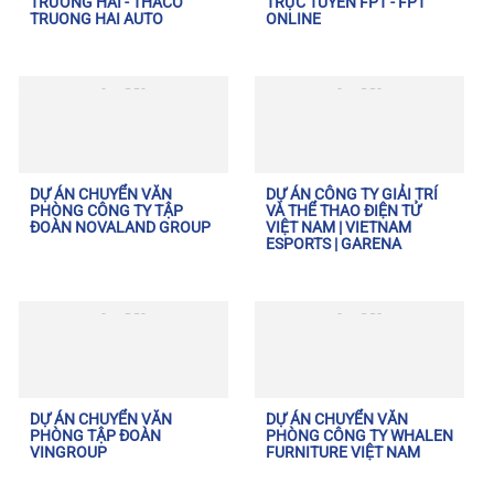
TRƯỜNG HẢI - THACO
TRỰC TUYẾN FPT - FPT
TRUONG HAI AUTO
ONLINE
DỰ ÁN CHUYỂN VĂN
DỰ ÁN CÔNG TY GIẢI TRÍ
PHÒNG CÔNG TY TẬP
VÀ THỂ THAO ĐIỆN TỬ
ĐOÀN NOVALAND GROUP
VIỆT NAM | VIETNAM
ESPORTS | GARENA
DỰ ÁN CHUYỂN VĂN
DỰ ÁN CHUYỂN VĂN
PHÒNG TẬP ĐOÀN
PHÒNG CÔNG TY WHALEN
VINGROUP
FURNITURE VIỆT NAM