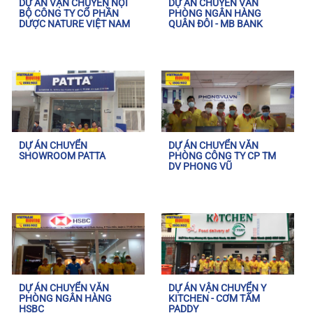
DỰ ÁN VẬN CHUYỂN NỘI
DỰ ÁN CHUYỂN VĂN
BỘ CÔNG TY CỔ PHẦN
PHÒNG NGÂN HÀNG
DƯỢC NATURE VIỆT NAM
QUÂN ĐÔI - MB BANK
DỰ ÁN CHUYỂN
DỰ ÁN CHUYỂN VĂN
SHOWROOM PATTA
PHÒNG CÔNG TY CP TM
DV PHONG VŨ
DỰ ÁN CHUYỂN VĂN
DỰ ÁN VẬN CHUYỂN Y
PHÒNG NGÂN HÀNG
KITCHEN - CƠM TẤM
HSBC
PADDY