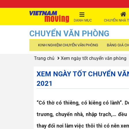
DANH MỤC
CHUYỂN NHÀ T
CHUYỂN VĂN PHÒNG
KINH NGHIỆM CHUYỂN VĂN PHÒNG
BẢNG GIÁ C
Trang chủ
Xem ngày tốt chuyển văn phòng
XEM NGÀY TỐT CHUYỂN VĂ
2021
“Có thờ có thiêng, có kiêng có lành”. D
trương, chuyển nhà, nhập trạch,… đều 
thay đổi nơi làm việc thôi thì có nên 