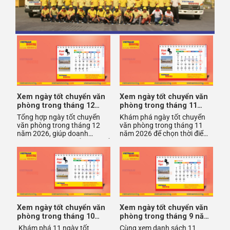
Xem ngày tốt chuyển văn
Xem ngày tốt chuyển văn
phòng trong tháng 12
phòng trong tháng 11
năm 2026
năm 2026
Tổng hợp ngày tốt chuyển
Khám phá ngày tốt chuyển
văn phòng trong tháng 12
văn phòng trong tháng 11
năm 2026, giúp doanh
năm 2026 để chọn thời điểm
nghiệp chọn thời điểm đẹp để
thuận lợi, giúp công việc suôn
di dời thuận lợi, đón vượng kh
sẻ và tài lộc dồi dào.
Xem ngày tốt chuyển văn
Xem ngày tốt chuyển văn
phòng trong tháng 10
phòng trong tháng 9 năm
năm 2026
2026
Khám phá 11 ngày tốt
Cùng xem danh sách 11