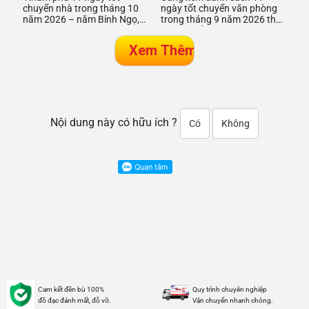
chuyển nhà trong tháng 10
ngày tốt chuyển văn phòng
năm 2026 – năm Bính Ngọ,
trong tháng 9 năm 2026 theo
giúp doanh nghiệp công ty
phong thủy. Chọn ngày
đón may mắn, thu hút vận
hoàng đạo, tránh ngày xấu
khí tố
giúp c
Nội dung này có hữu ích ?
Có
Không
Cam kết đền bù 100%
Quy trình chuyên nghiệp
đồ đạc đánh mất, đỗ vỡ.
Vận chuyển nhanh chóng.