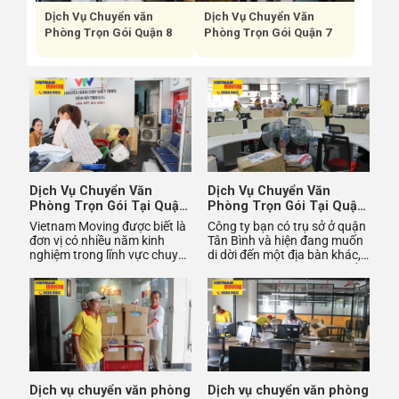
Dịch Vụ Chuyển văn
Dịch Vụ Chuyển Văn
Phòng Trọn Gói Quận 8
Phòng Trọn Gói Quận 7
Dịch Vụ Chuyển Văn
Dịch Vụ Chuyển Văn
Phòng Trọn Gói Tại Quận
Phòng Trọn Gói Tại Quận
Gò Vấp
Tân Bình
Vietnam Moving được biết là
Công ty bạn có trụ sở ở quận
đơn vị có nhiều năm kinh
Tân Bình và hiện đang muốn
nghiệm trong lĩnh vực chuyển
di dời đến một địa bàn khác,
văn phòng trọn gói tại quận
nhưng một trong những vấn
Gò Vấp với những ưu
đề lớn bạn gặp phải
Dịch vụ chuyển văn phòng
Dịch vụ chuyển văn phòng