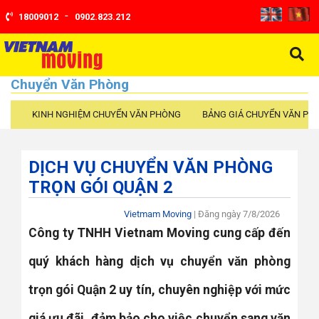
-
18009012
0902.823.212
Chuyển Văn Phòng
KINH NGHIỆM CHUYỂN VĂN PHÒNG
BẢNG GIÁ CHUYỂN VĂN PH
DỊCH VỤ CHUYỂN VĂN PHÒNG
TRỌN GÓI QUẬN 2
Vietmam Moving
| Đăng ngày
7/8/2026
Công ty TNHH Vietnam Moving cung cấp đến
quý khách hàng
dịch vụ chuyển văn phòng
trọn gói Quận 2
uy tín, chuyên nghiệp với mức
giá ưu đãi, đảm bảo cho việc chuyển sang văn