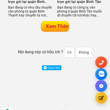
trọn gói tại quận Bình
trọn gói tại quận Bình Tân
Thạnh
Bạn đang có nhu cầu chuyển
Bạn đang có công ty, văn
văn phòng từ quận Bình
phòng ở quận Bình Tân muốn
Thạnh hay chuyển từ nơi
di chuyển tới nơi khác hay
khác về quận Bình Thạnh và
ngược lại, bạn muốn chuyển
bạn cần dịch vụ chuyển văn
văn phòng công ty về quậ
ph
Nội dung này có hữu ích ?
Có
Không