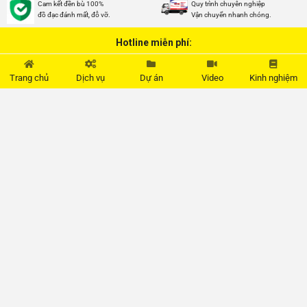
Cam kết đền bù 100%
Quy trình chuyên nghiệp
đồ đạc đánh mất, đỗ vỡ.
Vận chuyển nhanh chóng.
Hotline miễn phí:
0902.823.212
Trang chủ
Dịch vụ
Dự án
Video
Kinh nghiệm
THÔNG TIN
Hỗ trợ khách hàng
Tổng đài hỗ trợ (tư vấn miễn phí)
Kết Nối với chúng tôi
2011 - 2026 © Công ty TNHH Vietnam Moving