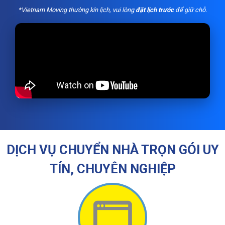
*Vietnam Moving thường kín lịch, vui lòng
đặt lịch trước
để giữ chỗ.
DỊCH VỤ CHUYỂN NHÀ TRỌN GÓI UY
TÍN, CHUYÊN NGHIỆP