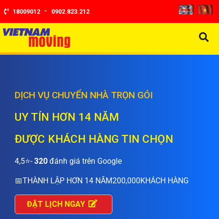
-
18009012
0902.823.212
DỊCH VỤ CHUYỂN NHÀ TRỌN GÓI
UY TÍN HƠN 14 NĂM
ĐƯỢC KHÁCH HÀNG TIN CHỌN
4,5⭐-
320
đánh giá trên Google
📅
THÀNH LẬP HƠN 14 NĂM
200,000
KHÁCH HÀNG
ĐẶT LỊCH NGAY