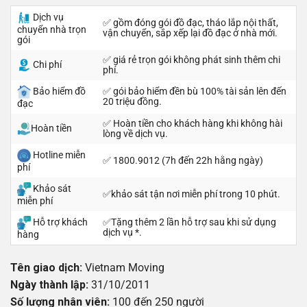
Dịch vụ
✅
gồm đóng gói đồ đạc, tháo lắp nội thất,
chuyển nhà trọn
vận chuyển, sắp xếp lại đồ đạc ở nhà mới.
gói
✅ giá rẻ trọn gói không phát sinh thêm chi
Chi phí
phí.
Bảo hiểm đồ
✅ gói bảo hiểm đền bù 100% tài sản lên đến
20 triệu đồng.
đạc
✅ Hoàn tiền cho khách hàng khi không hài
Hoàn tiền
lòng về dịch vụ.
Hotline miễn
✅ 1800.9012 (7h đến 22h hằng ngày)
phí
Khảo sát
✅khảo sát tận nơi miễn phí trong 10 phút.
miễn phí
Hỗ trợ khách
✅Tặng thêm 2 lần hỗ trợ sau khi sử dụng
dịch vụ *.
hàng
Tên giao dịch:
Vietnam Moving
Ngày thành lập:
31/10/2011
Số lượng nhân viên:
100 đến 250 người