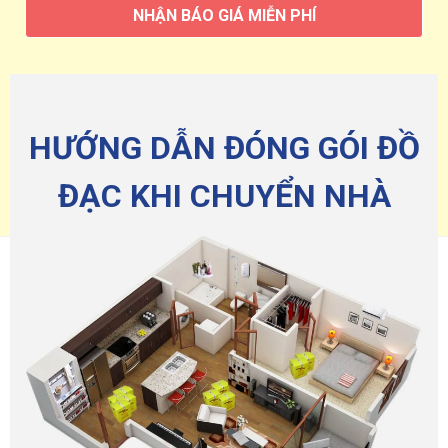
NHẬN BÁO GIÁ MIỄN PHÍ
HƯỚNG DẪN ĐÓNG GÓI ĐỒ
ĐẠC KHI CHUYỂN NHÀ