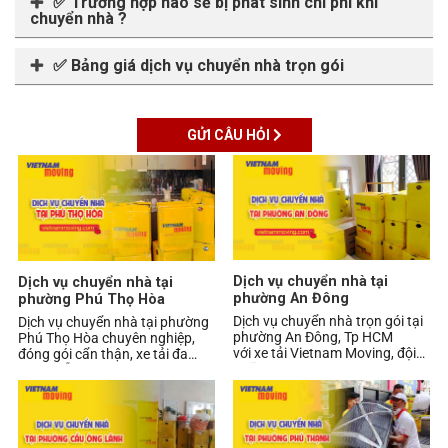
✅ Trường hợp nào sẽ bị phát sinh chi phí khi
chuyển nhà ?
✅ Bảng giá dịch vụ chuyển nhà trọn gói
GỬI CÂU HỎI
Dịch vụ chuyển nhà tại
Dịch vụ chuyển nhà tại
phường An Đông
phường Phú Thọ Hòa
Dịch vụ chuyển nhà trọn gói tại
Dịch vụ chuyển nhà tại phường
phường An Đông, Tp HCM
Phú Thọ Hòa chuyên nghiệp,
với xe tải Vietnam Moving, đội
đóng gói cẩn thận, xe tải đa
ngũ chuyên nghiệp, đóng gói
dạng, hỗ trợ nhanh trong ngày.
cẩn thận, vận ch
Liên hệ Vietn