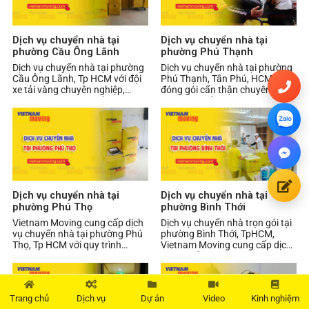
Dịch vụ chuyển nhà tại
Dịch vụ chuyển nhà tại
phường Cầu Ông Lãnh
phường Phú Thạnh
Dịch vụ chuyển nhà tại phường
Dịch vụ chuyển nhà tại phường
Cầu Ông Lãnh, Tp HCM với đội
Phú Thạnh, Tân Phú, HCM,
xe tải vàng chuyên nghiệp,
đóng gói cẩn thận chuyên
đóng gói – vận chuyển an toàn,
nghiệp, xe tải vàng Vietnam
hỗ trợ chung
Moving, giá chuyển nhà
Dịch vụ chuyển nhà tại
Dịch vụ chuyển nhà tại
phường Phú Thọ
phường Bình Thới
Vietnam Moving cung cấp dịch
Dịch vụ chuyển nhà trọn gói tại
vụ chuyển nhà tại phường Phú
phường Bình Thới, TpHCM,
Thọ, Tp HCM với quy trình
Vietnam Moving cung cấp dịch
chuyên nghiệp, đóng gói an
vụ chuyển dọn chung cư – tòa
toàn, xe tải vận ch
nhà – khu dân c
Trang chủ
Dịch vụ
Dự án
Video
Kinh nghiệm