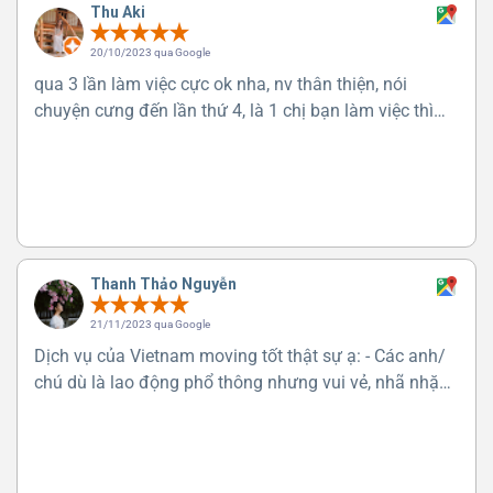
Thu Aki
20/10/2023 qua Google
qua 3 lần làm việc cực ok nha, nv thân thiện, nói
chuyện cưng đến lần thứ 4, là 1 chị bạn làm việc thì
gặp 1 nv chưa được train, mà sau đó cũng giai quyet
ổn, nên khá ok
Thanh Thảo Nguyễn
21/11/2023 qua Google
Dịch vụ của Vietnam moving tốt thật sự ạ: - Các anh/
chú dù là lao động phổ thông nhưng vui vẻ, nhã nhặn,
lịch sự lắm. - Làm việc nhanh gọn, tận tâm, không
muốn để KH ...