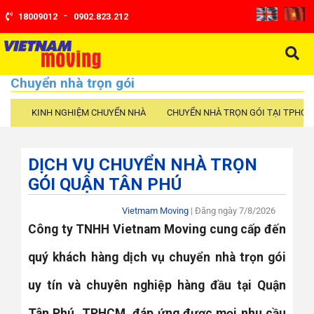
-
18009012
0902.823.212
Chuyển nhà trọn gói
KINH NGHIỆM CHUYỂN NHÀ
CHUYỂN NHÀ TRỌN GÓI TẠI TPHCM
DỊCH VỤ CHUYỂN NHÀ TRỌN
GÓI QUẬN TÂN PHÚ
Vietmam Moving
| Đăng ngày
7/8/2026
Công ty TNHH Vietnam Moving cung cấp đến
quý khách hàng dịch vụ chuyển nhà trọn gói
uy tín và chuyên nghiệp hàng đầu tại Quận
Tân Phú, TPHCM, đáp ứng được mọi nhu cầu