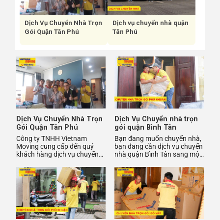
Dịch Vụ Chuyển Nhà Trọn
Dịch vụ chuyển nhà quận
Gói Quận Tân Phú
Tân Phú
Dịch Vụ Chuyển Nhà Trọn
Dịch Vụ Chuyển nhà trọn
Gói Quận Tân Phú
gói quận Bình Tân
Công ty TNHH Vietnam
Bạn đang muốn chuyển nhà,
Moving cung cấp đến quý
bạn đang cần dịch vụ chuyển
khách hàng dịch vụ chuyển
nhà quận Bình Tân sang một
nhà trọn gói uy tín và chuyên
nơi ở mới và mong muốn tìm
nghiệp hàng đầu tại Quận
một dịch vụ uy tín, ch
Tân