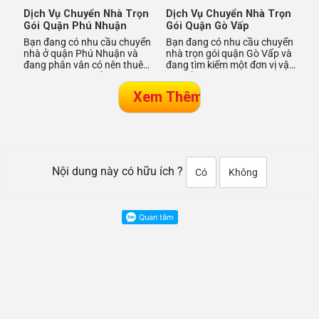
Dịch Vụ Chuyển Nhà Trọn
Dịch Vụ Chuyển Nhà Trọn
Gói Quận Phú Nhuận
Gói Quận Gò Vấp
Bạn đang có nhu cầu chuyển
Bạn đang có nhu cầu chuyển
nhà ở quận Phú Nhuận và
nhà trọn gói quận Gò Vấp và
đang phân vân có nên thuê
đang tìm kiếm một đơn vị vận
dịch vụ vận chuyển chuyên
chuyển phù hợp? Vậy thì
nghiệp hay không? Vietnam
đừng bỏ qua Vietnam Mo
M
Nội dung này có hữu ích ?
Có
Không