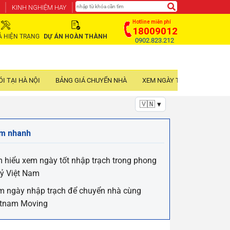
KINH NGHIỆM HAY
Hotline miễn phí
18009012
Ả HIỆN TRẠNG
DỰ ÁN HOÀN THÀNH
0902.823.212
I TẠI HÀ NỘI
BẢNG GIÁ CHUYỂN NHÀ
XEM NGÀY TỐT NHẬP TRẠCH
🇻🇳 ▾
m nhanh
 hiểu xem ngày tốt nhập trạch trong phong
uỷ Việt Nam
m ngày nhập trạch để chuyển nhà cùng
etnam Moving