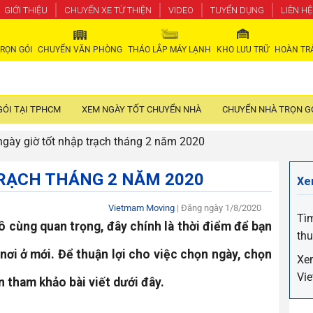
GIỚI THIỆU
CHUYẾN XE TỪ THIỆN
VIDEO
TUYỂN DỤNG
LIÊN HỆ
RỌN GÓI
CHUYỂN VĂN PHÒNG
THÁO LẮP MÁY LẠNH
KHO LƯU TRỮ
HOÀN TR
GÓI TẠI TPHCM
XEM NGÀY TỐT CHUYỂN NHÀ
CHUYỂN NHÀ TRỌN GÓ
gày giờ tốt nhập trạch tháng 2 năm 2020
RẠCH THÁNG 2 NĂM 2020
Xe
Vietmam Moving
| Đăng ngày
1/8/2020
Tìm
ô cùng quan trọng, đây chính là thời điểm để bạn
th
 nơi ở mới. Để thuận lợi cho việc chọn ngày, chọn
Xe
Vi
n tham khảo bài viết dưới đây.