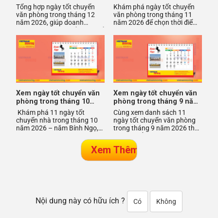
năm 2026
năm 2026
Tổng hợp ngày tốt chuyển
Khám phá ngày tốt chuyển
văn phòng trong tháng 12
văn phòng trong tháng 11
năm 2026, giúp doanh
năm 2026 để chọn thời điểm
nghiệp chọn thời điểm đẹp để
thuận lợi, giúp công việc suôn
di dời thuận lợi, đón vượng kh
sẻ và tài lộc dồi dào.
Xem ngày tốt chuyển văn
Xem ngày tốt chuyển văn
phòng trong tháng 10
phòng trong tháng 9 năm
năm 2026
2026
Khám phá 11 ngày tốt
Cùng xem danh sách 11
chuyển nhà trong tháng 10
ngày tốt chuyển văn phòng
năm 2026 – năm Bính Ngọ,
trong tháng 9 năm 2026 theo
giúp doanh nghiệp công ty
phong thủy. Chọn ngày
đón may mắn, thu hút vận
hoàng đạo, tránh ngày xấu
khí tố
giúp c
Nội dung này có hữu ích ?
Có
Không