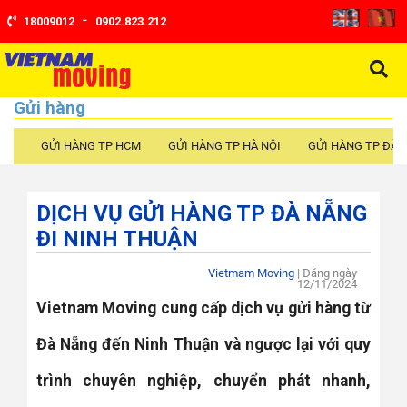
-
18009012
0902.823.212
Gửi hàng
GỬI HÀNG TP HCM
GỬI HÀNG TP HÀ NỘI
GỬI HÀNG TP ĐÀ 
DỊCH VỤ GỬI HÀNG TP ĐÀ NẴNG
ĐI NINH THUẬN
Vietmam Moving
| Đăng ngày
12/11/2024
Vietnam Moving cung cấp dịch vụ gửi hàng từ
Đà Nẵng đến Ninh Thuận và ngược lại với quy
trình chuyên nghiệp, chuyển phát nhanh,