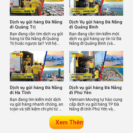
Dịch vụ gửi hàng Đà Nẵng
Dịch Vụ gửi hàng Đà Nẵng
đi Quảng Trị
đi Quảng Bình
Bạn đang cần tìm dịch vụ gửi
Bạn đang cần tìm kiếm một
hàng từ Đà Nẵng đi Quảng
dịch vụ gửi hàng uy tín từ Đà
Trị hoặc ngược lại? Với hệ
Nẵng đi Quảng Bình (và
thống chành xe vận hành
ngược lại)? Vietnam Moving
hàng ngày, Vietnam Moving
chính là giải pháp lý tư
Dịch vụ gửi hàng Đà Nẵng
Dịch vụ gửi hàng Đà Nẵng
đi Hà Tĩnh
đi Phú Yên
Bạn đang tìm kiếm một dịch
Vietnam Moving tự hào cung
vụ gửi hàng nhanh chóng, an
cấp dịch vụ gửi hàng TP Đà
toàn và tiết kiệm chi phí từ Đà
Nẵng đi tỉnh Phú Yên và
Nẵng đến Hà Tĩnh? Vietnam
ngược lại với cam kết gửi
Moving tự hào là
hàng nhanh, chuyển phát nh