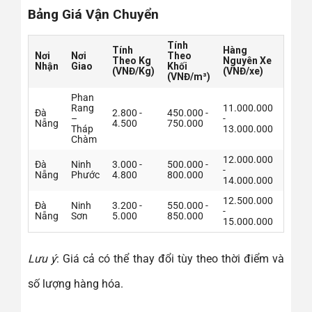
Bảng Giá Vận Chuyển
Tính
Thời
Tính
Hàng
Nơi
Nơi
Theo
Gian
Theo Kg
Nguyên Xe
Nhận
Giao
Khối
Vận
(VNĐ/Kg)
(VNĐ/xe)
(VNĐ/m³)
Chuy
Phan
Rang
11.000.000
Đà
2.800 -
450.000 -
1 – 2
–
-
Nẵng
4.500
750.000
ngày
Tháp
13.000.000
Chàm
12.000.000
Đà
Ninh
3.000 -
500.000 -
1 – 2
-
Nẵng
Phước
4.800
800.000
ngày
14.000.000
12.500.000
Đà
Ninh
3.200 -
550.000 -
1 – 2
-
Nẵng
Sơn
5.000
850.000
ngày
15.000.000
Lưu ý
: Giá cả có thể thay đổi tùy theo thời điểm và
số lượng hàng hóa.