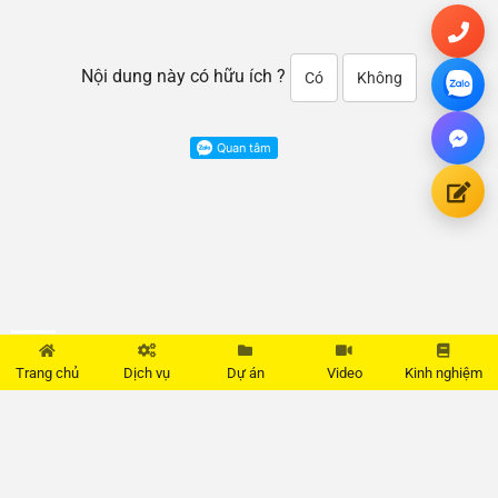
Nội dung này có hữu ích ?
Có
Không
Cam kết đền bù 100%
Quy trình chuyên nghiệp
đồ đạc đánh mất, đỗ vỡ.
Vận chuyển nhanh chóng.
Trang chủ
Dịch vụ
Dự án
Video
Kinh nghiệm
Hotline miễn phí:
0902.823.212