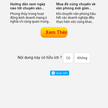
Hướng dẫn xem ngày
Mua đồ cúng chuyển về
nào tốt chuyển văn
văn phòng mới gồm
phòng làm việc
những gì?
Phong thủy trong hoạt
Khi chuyển văn phòng hầu
động kinh doanh mang ý
hết các doanh nghiệp đều
nghĩa vô cùng quan trọng
thực hiện việc cúng khai
và được rất nhiều doanh
trương ở văn phòng mới với
nghiệp quan tâm. Từ việc
mong muốn rư
xây dựng vă
Nội dung này có hữu ích ?
Có
Không