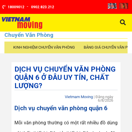
-
18009012
0902.823.212
Chuyển Văn Phòng
KINH NGHIỆM CHUYỂN VĂN PHÒNG
BẢNG GIÁ CHUYỂN VĂN PH
DỊCH VỤ CHUYỂN VĂN PHÒNG
QUẬN 6 Ở ĐÂU UY TÍN, CHẤT
LƯỢNG?
Vietmam Moving
| Đăng ngày
6/8/2026
Dịch vụ chuyển văn phòng quận 6
Mỗi văn phòng thường có một rất nhiều đồ dùng