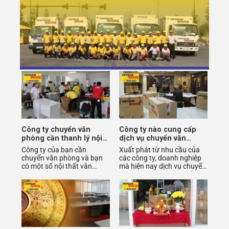
Công ty chuyển văn
Công ty nào cung cấp
phòng cần thanh lý nội
dịch vụ chuyển văn
thất bàn ghế làm việc ở
phòng trọn gói HCM tốt
Công ty của bạn cần
Xuất phát từ nhu cầu của
đâu?
nhất
chuyển văn phòng và bạn
các công ty, doanh nghiệp
có một số nội thất văn
mà hiện nay dịch vụ chuyển
phòng cần thanh lý? Bạn
văn phòng trọn gói xuất
chưa biết xử lý việc này như
hiện ngày càng nhiều ở các
thế nào?
t