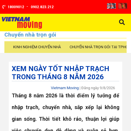
-
18009012
0902.823.212
Chuyển nhà trọn gói
KINH NGHIỆM CHUYỂN NHÀ
CHUYỂN NHÀ TRỌN GÓI TẠI TPHCM
XEM NGÀY TỐT NHẬP TRẠCH
TRONG THÁNG 8 NĂM 2026
Vietmam Moving
| Đăng ngày
9/8/2026
Tháng 8 năm 2026 là thời điểm lý tưởng để
nhập trạch, chuyển nhà, sắp xếp lại không
gian sống. Thời tiết khô ráo, thuận lợi giúp
việc chuyển dọn dễ dàng và suôn sẻ hơn.