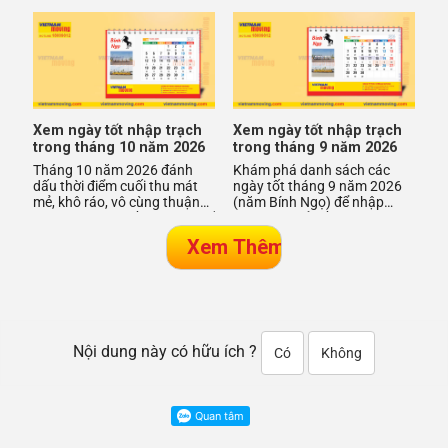
trạch, chuyển về nhà mới
mới đón Tết sớm. Đây là giai
thuận lợi. Việc chọn ngày
đoạn nhiều gia đình
hoàng
Xem ngày tốt nhập trạch
Xem ngày tốt nhập trạch
trong tháng 10 năm 2026
trong tháng 9 năm 2026
Tháng 10 năm 2026 đánh
Khám phá danh sách các
dấu thời điểm cuối thu mát
ngày tốt tháng 9 năm 2026
mẻ, khô ráo, vô cùng thuận
(năm Bính Ngọ) để nhập
lợi cho việc dọn về nhà mới để
trạch, chuyển về nhà mới
nhập trạch. Đây là gia
suôn sẻ và may mắn. Việc
chọn ngà
Nội dung này có hữu ích ?
Có
Không