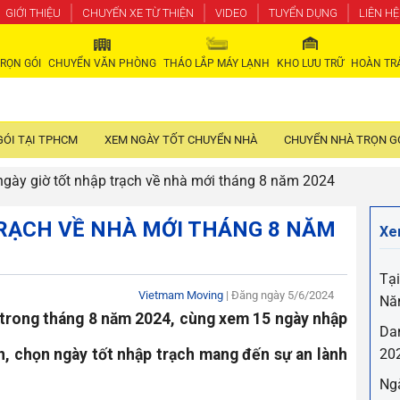
GIỚI THIỆU
CHUYẾN XE TỪ THIỆN
VIDEO
TUYỂN DỤNG
LIÊN HỆ
RỌN GÓI
CHUYỂN VĂN PHÒNG
THÁO LẮP MÁY LẠNH
KHO LƯU TRỮ
HOÀN TR
GÓI TẠI TPHCM
XEM NGÀY TỐT CHUYỂN NHÀ
CHUYỂN NHÀ TRỌN GÓ
gày giờ tốt nhập trạch về nhà mới tháng 8 năm 2024
RẠCH VỀ NHÀ MỚI THÁNG 8 NĂM
Xe
Tạ
Vietmam Moving
| Đăng ngày
5/6/2024
Nă
 trong tháng 8 năm 2024, cùng xem 15 ngày nhập
Dan
ìn, chọn ngày tốt nhập trạch mang đến sự an lành
20
Ngà