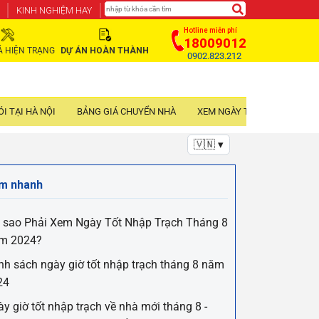
KINH NGHIỆM HAY
Hotline miễn phí
18009012
Ả HIỆN TRẠNG
DỰ ÁN HOÀN THÀNH
0902.823.212
I TẠI HÀ NỘI
BẢNG GIÁ CHUYỂN NHÀ
XEM NGÀY TỐT NHẬP TRẠCH
🇻🇳 ▾
m nhanh
i sao Phải Xem Ngày Tốt Nhập Trạch Tháng 8
m 2024?
h sách ngày giờ tốt nhập trạch tháng 8 năm
24
y giờ tốt nhập trạch về nhà mới tháng 8 -