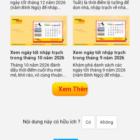
ngày tốt tháng 12 năm 2026
Tuất) là thời điểm lý tưởng để
(năm Bính Ngọ) để nhập
dọn nhà, nhập trạch về nhà
trạch, chuyển về nhà mới
mới đón Tết sớm. Đây là giai
thuận lợi. Việc chọn ngày
đoạn nhiều gia đình
hoàng
Xem ngày tốt nhập trạch
Xem ngày tốt nhập trạch
trong tháng 10 năm 2026
trong tháng 9 năm 2026
Tháng 10 năm 2026 đánh
Khám phá danh sách các
dấu thời điểm cuối thu mát
ngày tốt tháng 9 năm 2026
mẻ, khô ráo, vô cùng thuận
(năm Bính Ngọ) để nhập
lợi cho việc dọn về nhà mới để
trạch, chuyển về nhà mới
nhập trạch. Đây là gia
suôn sẻ và may mắn. Việc
chọn ngà
Nội dung này có hữu ích ?
Có
Không