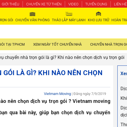
GIỚI THIỆU
CHUYẾN XE TỪ THIỆN
VIDEO
TUYỂN DỤNG
LIÊN HỆ
RỌN GÓI
CHUYỂN VĂN PHÒNG
THÁO LẮP MÁY LẠNH
KHO LƯU TRỮ
HOÀN TR
GÓI TẠI TPHCM
XEM NGÀY TỐT CHUYỂN NHÀ
CHUYỂN NHÀ TRỌN GÓ
vụ chuyển nhà trọn gói là gì? Khi nào nên chọn dịch vụ trọn gói
 GÓI LÀ GÌ? KHI NÀO NÊN CHỌN
Xe
Dịc
Vietmam Moving
| Đăng ngày
7/9/2019
Khi
 nào nên chọn dịch vụ trọn gói ? Vietnam moving
Dịc
bạn qua bài này, giúp bạn chọn dịch vụ chuyển
dịc
Thu