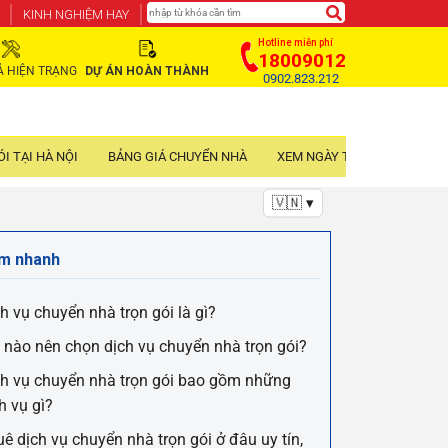
KINH NGHIỆM HAY
Hotline miễn phí
18009012
Ả HIỆN TRẠNG
DỰ ÁN HOÀN THÀNH
0902.823.212
I TẠI HÀ NỘI
BẢNG GIÁ CHUYỂN NHÀ
XEM NGÀY TỐT NHẬP TRẠCH
🇻🇳 ▾
m nhanh
h vụ chuyển nhà trọn gói là gì?
 nào nên chọn dịch vụ chuyển nhà trọn gói?
h vụ chuyển nhà trọn gói bao gồm những
h vụ gì?
ê dịch vụ chuyển nhà trọn gói ở đâu uy tín,