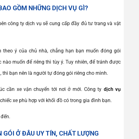
BAO GỒM NHỮNG DỊCH VỤ GÌ?
 bên công ty dịch vụ sẽ cung cấp đầy đủ tư trang và vật
ịnh theo ý của chủ nhà, chẳng hạn bạn muốn đóng gói
ào muốn để riêng thì tùy ý. Tuy nhiên, để tránh được
, thì bạn nên là người tự đóng gói riêng cho mình.
úc cần xe vận chuyển tới nơi ở mới. Công ty
dịch vụ
chiếc xe phù hợp với khối đồ có trong gia đình bạn.
 đến.
 GÓI Ở ĐÂU UY TÍN, CHẤT LƯỢNG