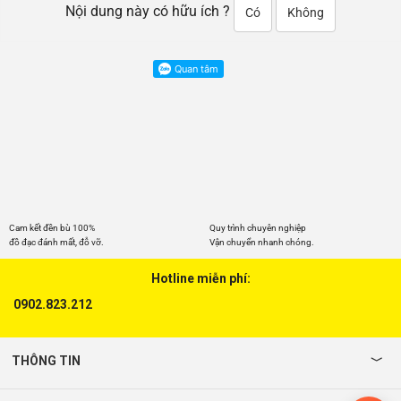
Thạnh
Vấp
Dịch vụ cho thuê xe tải quận
Gò Vấp là loại hình chuyên
cung cấp, cho thuê các loại
xe từ xe bán tải đến xe tải với
nhiều tải trọn
Nội dung này có hữu ích ?
Có
Không