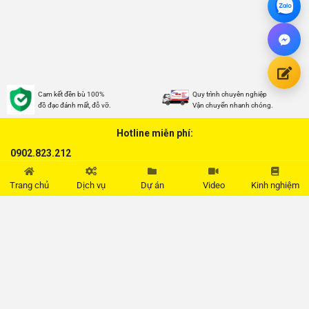
Cam kết đền bù 100%
Quy trình chuyên nghiệp
đồ đạc đánh mất, đỗ vỡ.
Vận chuyển nhanh chóng.
Hotline miễn phí:
0902.823.212
Trang chủ
Dịch vụ
Dự án
Video
Kinh nghiệm
THÔNG TIN
Hỗ trợ khách hàng
Tổng đài hỗ trợ (tư vấn miễn phí)