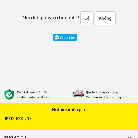
Nội dung này có hữu ích ?
Có
Không
Cam kết đền bù 100%
Quy trình chuyên nghiệp
đồ đạc đánh mất, đỗ vỡ.
Vận chuyển nhanh chóng.
Hotline miễn phí:
0902.823.212
THÔNG TIN