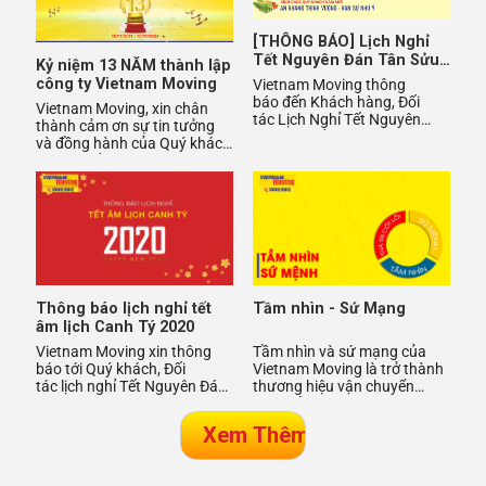
[THÔNG BÁO] Lịch Nghỉ
Tết Nguyên Đán Tân Sửu
Kỷ niệm 13 NĂM thành lập
2021
công ty Vietnam Moving
Vietnam Moving thông
báo đến Khách hàng, Đối
Vietnam Moving, xin chân
tác Lịch Nghỉ Tết Nguyên
thành cảm ơn sự tin tưởng
Đán Tân Sửu 2021
và đồng hành của Quý khách
trong suốt hơn 13 năm qua
(10/11/2011 - 10/11/2024)
Thông báo lịch nghỉ tết
Tầm nhìn - Sứ Mạng
âm lịch Canh Tý 2020
Vietnam Moving xin thông
Tầm nhìn và sứ mạng của
báo tới Quý khách, Đối
Vietnam Moving là trở thành
tác lịch nghỉ Tết Nguyên Đán
thương hiệu vận chuyển
2020
hàng đầu Việt Nam với tiêu
chí đó là sự Uy Tín và Chất