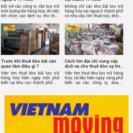
Đối với các công ty cần lưu trữ
Không chỉ các kho bãi lưu trữ
một lượng lớn hàng hóa, thì việc
hàng hóa tại ngoại ô thành phố
tìm chọn các dịch vụ cho thuê
có nhu cầu tìm thuê cao, không
kho lớn ở ngoại ô TPHCM luôn
ít doanh nghiệp cũng quan tâm
là sự
đến các
Trước khi thuê kho bãi cần
Cách tìm địa chỉ cung cấp
quan tâm điều gì ?
dịch vụ cho thuê kho uy tín
tại TPHCM
Việc tìm thuê kho bãi lưu trữ
Việc tìm thuê kho lưu trữ hàng
hàng hóa hiện ngày một phổ
hóa, tài liệu hiện ngày càng phổ
biến tại khu vực thành phố Hồ
biến tại các công ty, doanh
Chí Minh. Không chỉ giúp doanh
nghiệp, Dưới đây là cách tìm địa
nghiệp tiết
chỉ c