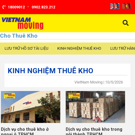
-
18009012
0902.823.212
Cho Thuê Kho
LƯU TRỮ HỒ SƠ TÀI LIỆU
KINH NGHIỆM THUÊ KHO
LƯU TRỮ HÀN
KINH NGHIỆM THUÊ KHO
VietNam Moving
| 10/5/2026
Dịch vụ cho thuê kho ở
Dịch vụ cho thuê kho trong
ngoại ô TPHCM
nội thành TPHCM