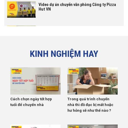
Video dự án chuyển văn phòng Công ty Pizza
Hut VN
Video dự án chuyển văn phòng Công ty Cổ Phần
Tiki
KINH NGHIỆM HAY
Video dự án chuyển văn phòng công ty
Vincommerce
Cách chọn ngày tốt hợp
Trong quá trình chuyển
tuổi để chuyển nhà
nhà thì đồ đạc bị mất hoặc
hư hỏng sẽ như thế nào ?