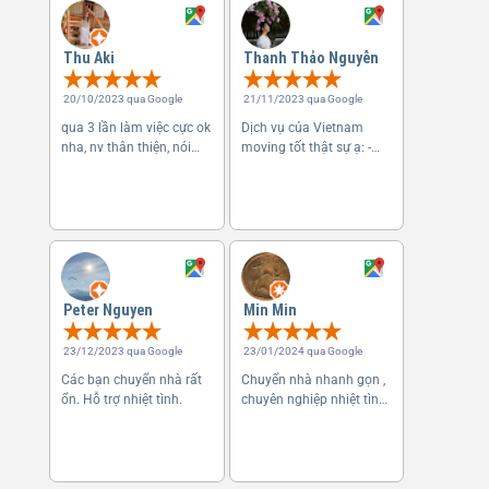
Thu Aki
Thanh Thảo Nguyễn
20/10/2023 qua Google
21/11/2023 qua Google
qua 3 lần làm việc cực ok
Dịch vụ của Vietnam
nha, nv thân thiện, nói
moving tốt thật sự ạ: -
chuyện cưng đến lần thứ
Các anh/ chú dù là lao
4, là 1 chị bạn làm việc
động phổ thông nhưng
thì gặp 1 nv chưa được
vui vẻ, nhã nhặn, lịch sự
train, mà sau đó cũng
lắm. - Làm việc nhanh
giai quyet ổn, nên khá ok
gọn, tận tâm, không
muốn để KH ...
Peter Nguyen
Min Min
23/12/2023 qua Google
23/01/2024 qua Google
Các bạn chuyển nhà rất
Chuyển nhà nhanh gọn ,
ổn. Hỗ trợ nhiệt tình.
chuyên nghiệp nhiệt tình
👍👍👍