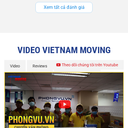
Xem tất cả đánh giá
VIDEO VIETNAM MOVING
Theo dõi chúng tôi trên Youtube
Video
Reviews
Chuyến Xe Từ Thiện